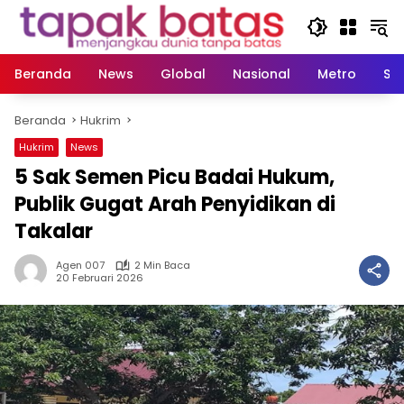
Langsung
ke
konten
Beranda
News
Global
Nasional
Metro
So
Beranda
Hukrim
Hukrim
News
5 Sak Semen Picu Badai Hukum,
Publik Gugat Arah Penyidikan di
Takalar
Agen 007
2 Min Baca
20 Februari 2026