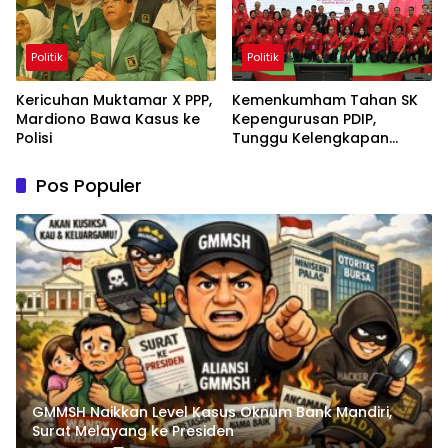
Politik
Politik
Kericuhan Muktamar X PPP,
Kemenkumham Tahan SK
Mardiono Bawa Kasus ke
Kepengurusan PDIP,
Polisi
Tunggu Kelengkapan
Administrasi
Pos Populer
GMMSH Naikkan Level Kasus Oknum Bank Mandiri,
Surat Melayang ke Presiden