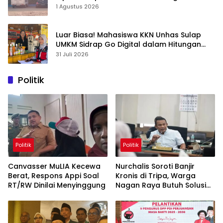
1 Agustus 2026
Luar Biasa! Mahasiswa KKN Unhas Sulap
UMKM Sidrap Go Digital dalam Hitungan
Hari
31 Juli 2026
Politik
Politik
Politik
Canvasser MuLIA Kecewa
Nurchalis Soroti Banjir
Berat, Respons Appi Soal
Kronis di Tripa, Warga
RT/RW Dinilai Menyinggung
Nagan Raya Butuh Solusi
Permanen