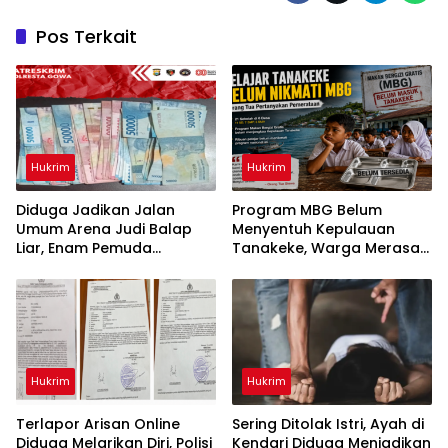
Pos Terkait
Hukrim
Hukrim
Diduga Jadikan Jalan
Program MBG Belum
Umum Arena Judi Balap
Menyentuh Kepulauan
Liar, Enam Pemuda
Tanakeke, Warga Merasa
Digelandang ke Polresta
Dianaktirikan
Gowa
Hukrim
Hukrim
Terlapor Arisan Online
Sering Ditolak Istri, Ayah di
Diduga Melarikan Diri, Polisi
Kendari Diduga Menjadikan