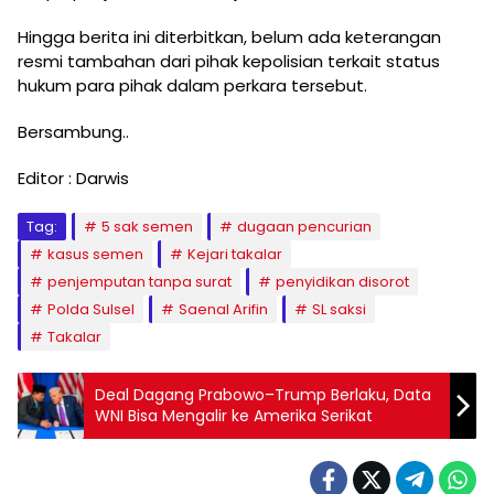
Hingga berita ini diterbitkan, belum ada keterangan
resmi tambahan dari pihak kepolisian terkait status
hukum para pihak dalam perkara tersebut.
Bersambung..
Editor : Darwis
Tag:
5 sak semen
dugaan pencurian
kasus semen
Kejari takalar
penjemputan tanpa surat
penyidikan disorot
Polda Sulsel
Saenal Arifin
SL saksi
Takalar
Deal Dagang Prabowo–Trump Berlaku, Data
WNI Bisa Mengalir ke Amerika Serikat