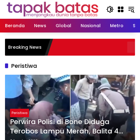
Langsung
ke
konten
Beranda
News
Global
Nasional
Metro
So
Dugaan KUR Ber
Breaking News
Kerugian Negara
Peristiwa
Peristiwa
Perwira Polisi di Bone Diduga
Terobos Lampu Merah, Balita 4