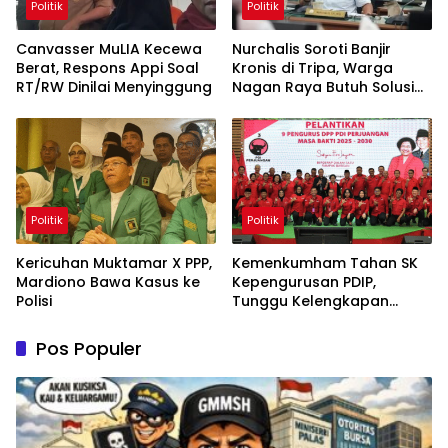
Politik
Politik
Canvasser MuLIA Kecewa
Nurchalis Soroti Banjir
Berat, Respons Appi Soal
Kronis di Tripa, Warga
RT/RW Dinilai Menyinggung
Nagan Raya Butuh Solusi
Permanen
Politik
Politik
Kericuhan Muktamar X PPP,
Kemenkumham Tahan SK
Mardiono Bawa Kasus ke
Kepengurusan PDIP,
Polisi
Tunggu Kelengkapan
Administrasi
Pos Populer