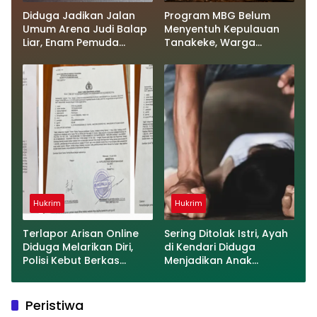
Diduga Jadikan Jalan
Program MBG Belum
Umum Arena Judi Balap
Menyentuh Kepulauan
Liar, Enam Pemuda
Tanakeke, Warga
Digelandang ke Polresta
Merasa Dianaktirikan
Gowa
Hukrim
Hukrim
Terlapor Arisan Online
Sering Ditolak Istri, Ayah
Diduga Melarikan Diri,
di Kendari Diduga
Polisi Kebut Berkas
Menjadikan Anak
Perkara
Kandung Budak Seks
Peristiwa