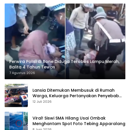
Perwira Polisi di Bone Diduga Terobos Lampu Merah,
Balita 4 Tahun Tewas
7 Agustus 2026
Lansia Ditemukan Membusuk di Rumah
Warga, Keluarga Pertanyakan Penyebab
Kematian
12 Juli 2026
Viral! Siswi SMA Hilang Usai Ombak
Menghantam Spot Foto Tebing Apparalang
8 Juni 2026