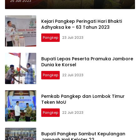
Manunggal Air
25 Juli 2023
Kejari Pangkep Peringati Hari Bhakti
Adhyaksa ke – 63 Tahun 2023
Pangkep
23 Juli 2023
Bupati Lepas Peserta Pramuka Jambore
Dunia ke Korsel
Pangkep
22 Juli 2023
Pemkab Pangkep dan Lombok Timur
Teken MoU
Pangkep
22 Juli 2023
Bupati Pangkep Sambut Kepulangan
Jamaah Haji Keloter 22