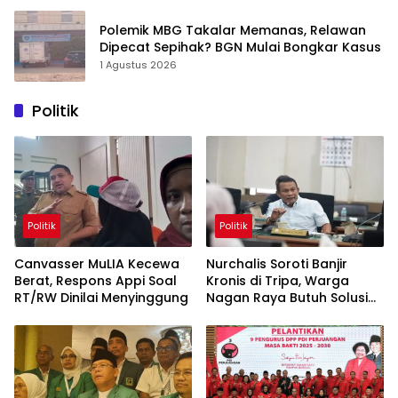
Polemik MBG Takalar Memanas, Relawan
Dipecat Sepihak? BGN Mulai Bongkar Kasus
1 Agustus 2026
Politik
Politik
Politik
Canvasser MuLIA Kecewa
Nurchalis Soroti Banjir
Berat, Respons Appi Soal
Kronis di Tripa, Warga
RT/RW Dinilai Menyinggung
Nagan Raya Butuh Solusi
Permanen