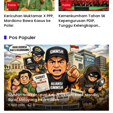
Politik
Politik
Kericuhan Muktamar X PPP,
Kemenkumham Tahan SK
Mardiono Bawa Kasus ke
Kepengurusan PDIP,
Polisi
Tunggu Kelengkapan
Administrasi
Pos Populer
GMMSH Naikkan Level Kasus Oknum Bank Mandiri,
Surat Melayang ke Presiden
6 April 2026
0