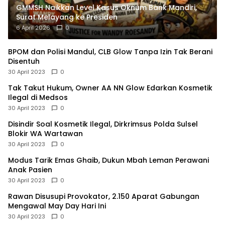
GMMSH Naikkan Level Kasus Oknum Bank Mandiri,
Surat Melayang ke Presiden
6 April 2026
0
BPOM dan Polisi Mandul, CLB Glow Tanpa Izin Tak Berani
Disentuh
30 April 2023
0
Tak Takut Hukum, Owner AA NN Glow Edarkan Kosmetik
Ilegal di Medsos
30 April 2023
0
Disindir Soal Kosmetik Ilegal, Dirkrimsus Polda Sulsel
Blokir WA Wartawan
30 April 2023
0
Modus Tarik Emas Ghaib, Dukun Mbah Leman Perawani
Anak Pasien
30 April 2023
0
Rawan Disusupi Provokator, 2.150 Aparat Gabungan
Mengawal May Day Hari Ini
30 April 2023
0