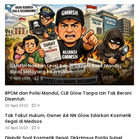
GMMSH Naikkan Level Kasus Oknum Bank Mandiri,
Surat Melayang ke Presiden
6 April 2026
0
BPOM dan Polisi Mandul, CLB Glow Tanpa Izin Tak Berani
Disentuh
30 April 2023
0
Tak Takut Hukum, Owner AA NN Glow Edarkan Kosmetik
Ilegal di Medsos
30 April 2023
0
Disindir Soal Kosmetik Ilegal, Dirkrimsus Polda Sulsel