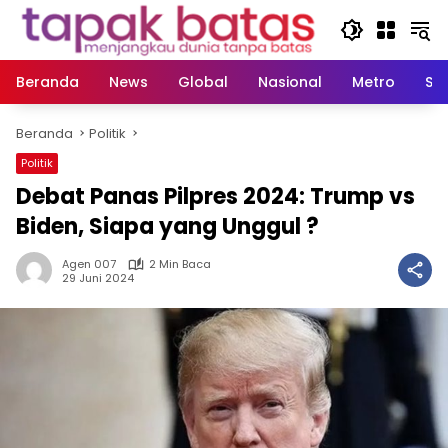
Langsung
ke
konten
Beranda
News
Global
Nasional
Metro
So
Beranda
Politik
Politik
Debat Panas Pilpres 2024: Trump vs
Biden, Siapa yang Unggul ?
Agen 007
2 Min Baca
29 Juni 2024