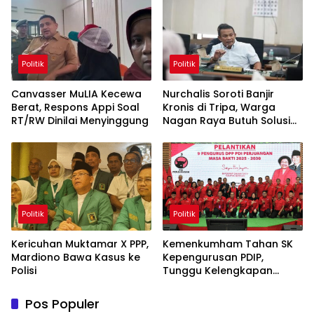
Politik
Politik
Canvasser MuLIA Kecewa
Nurchalis Soroti Banjir
Berat, Respons Appi Soal
Kronis di Tripa, Warga
RT/RW Dinilai Menyinggung
Nagan Raya Butuh Solusi
Permanen
Politik
Politik
Kericuhan Muktamar X PPP,
Kemenkumham Tahan SK
Mardiono Bawa Kasus ke
Kepengurusan PDIP,
Polisi
Tunggu Kelengkapan
Administrasi
Pos Populer