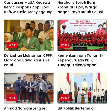
Canvasser MuLIA Kecewa
Nurchalis Soroti Banjir
Berat, Respons Appi Soal
Kronis di Tripa, Warga
RT/RW Dinilai Menyinggung
Nagan Raya Butuh Solusi
Permanen
Politik
Politik
Kericuhan Muktamar X PPP,
Kemenkumham Tahan SK
Mardiono Bawa Kasus ke
Kepengurusan PDIP,
Polisi
Tunggu Kelengkapan
Administrasi
Politik
Politik
Ahmad Sahroni Lengser,
Elit Politik Bertemu di