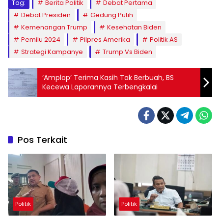
Tag:
Berita Politik
Debat Pertama
Debat Presiden
Gedung Putih
Kemenangan Trump
Kesehatan Biden
Pemilu 2024
Pilpres Amerika
Politik AS
Strategi Kampanye
Trump Vs Biden
‘Amplop’ Terima Kasih Tak Berbuah, BS
Kecewa Laporannya Terbengkalai
Pos Terkait
Politik
Politik