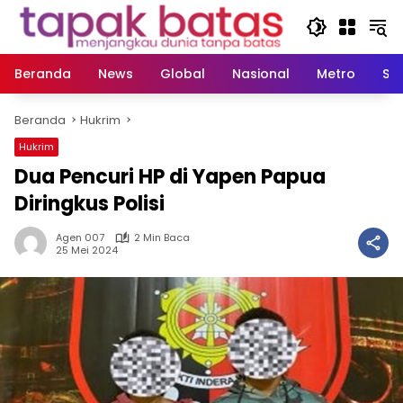
Langsung
ke
konten
Beranda
News
Global
Nasional
Metro
So
Beranda
Hukrim
Hukrim
Dua Pencuri HP di Yapen Papua
Diringkus Polisi
Agen 007
2 Min Baca
25 Mei 2024