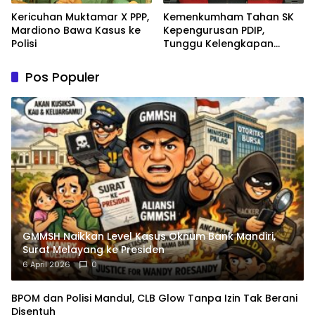
Kericuhan Muktamar X PPP,
Kemenkumham Tahan SK
Mardiono Bawa Kasus ke
Kepengurusan PDIP,
Polisi
Tunggu Kelengkapan
Administrasi
Pos Populer
GMMSH Naikkan Level Kasus Oknum Bank Mandiri,
Surat Melayang ke Presiden
6 April 2026
0
BPOM dan Polisi Mandul, CLB Glow Tanpa Izin Tak Berani
Disentuh