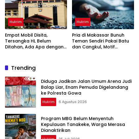
Hukrim
Hukrim
Empat Mobil Disita,
Pria di Makassar Bunuh
Tersangka HL Belum
Teman Sendiri Pakai Batu
Ditahan, Ada Apa dengan
dan Cangkul, Motif
Polda Sulsel?
Dendam Lama
Trending
Diduga Jadikan Jalan Umum Arena Judi
Balap Liar, Enam Pemuda Digelandang
ke Polresta Gowa
Hukrim
6 Agustus 2026
Program MBG Belum Menyentuh
Kepulauan Tanakeke, Warga Merasa
Dianaktirikan
Hukrim
25 Juli 2026