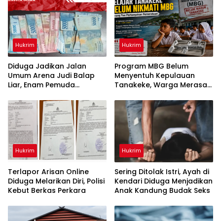
Hukrim
Hukrim
Diduga Jadikan Jalan
Program MBG Belum
Umum Arena Judi Balap
Menyentuh Kepulauan
Liar, Enam Pemuda
Tanakeke, Warga Merasa
Digelandang ke Polresta
Dianaktirikan
Gowa
Hukrim
Hukrim
Terlapor Arisan Online
Sering Ditolak Istri, Ayah di
Diduga Melarikan Diri, Polisi
Kendari Diduga Menjadikan
Kebut Berkas Perkara
Anak Kandung Budak Seks