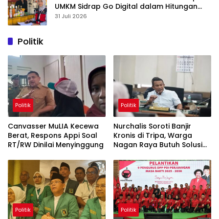
UMKM Sidrap Go Digital dalam Hitungan
Hari
31 Juli 2026
Politik
Politik
Politik
Canvasser MuLIA Kecewa
Nurchalis Soroti Banjir
Berat, Respons Appi Soal
Kronis di Tripa, Warga
RT/RW Dinilai Menyinggung
Nagan Raya Butuh Solusi
Permanen
Politik
Politik