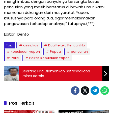
menghimbau, dengan banyaknya tersangka kasus
pencurian yang masih berstatus di bawah umur, kami
memohon dukungan dari masyarakat Yapen,
khususnya para orang tua, agar memaksimalkan
pengawasan terhadap anaknya,” tutupnya.(***)
Editor : Dento
Tag:
diringkus
Dua Pelaku Pencuri Hp
kepulauan yapen
Papua
pencurian
Polisi
Polres Kepulauan Yapen
Seorang Pria Diamankan Satresnakoba
Polres Batola
Pos Terkait