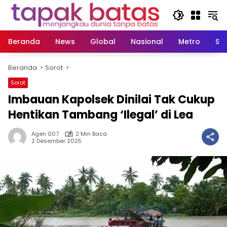
Langsung
ke
konten
Beranda
News
Global
Nasional
Metro
So
Beranda
Sorot
Sorot
Imbauan Kapolsek Dinilai Tak Cukup
Hentikan Tambang ‘Ilegal’ di Lea
Agen 007
2 Min Baca
2 Desember 2025