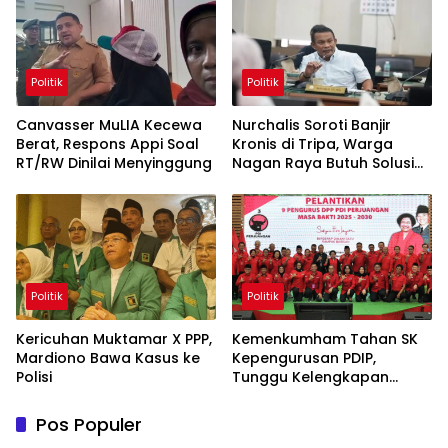
Politik
Politik
Canvasser MuLIA Kecewa
Nurchalis Soroti Banjir
Berat, Respons Appi Soal
Kronis di Tripa, Warga
RT/RW Dinilai Menyinggung
Nagan Raya Butuh Solusi
Permanen
Politik
Politik
Kericuhan Muktamar X PPP,
Kemenkumham Tahan SK
Mardiono Bawa Kasus ke
Kepengurusan PDIP,
Polisi
Tunggu Kelengkapan
Administrasi
Pos Populer