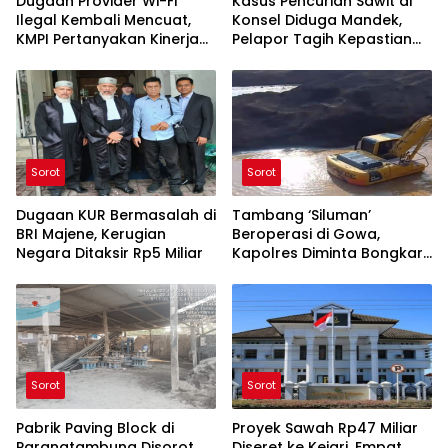
Dugaan Provider Wi-Fi
Kasus Pencurian Sawit di
Ilegal Kembali Mencuat,
Konsel Diduga Mandek,
KMPI Pertanyakan Kinerja
Pelapor Tagih Kepastian
Polres Sinjai
Hukum
Sorot
Sorot
Dugaan KUR Bermasalah di
Tambang ‘Siluman’
BRI Majene, Kerugian
Beroperasi di Gowa,
Negara Ditaksir Rp5 Miliar
Kapolres Diminta Bongkar
Aktor di Baliknya
Sorot
Sorot
Pabrik Paving Block di
Proyek Sawah Rp47 Miliar
Parangtambung Disorot,
Diseret ke Kejari, Empat