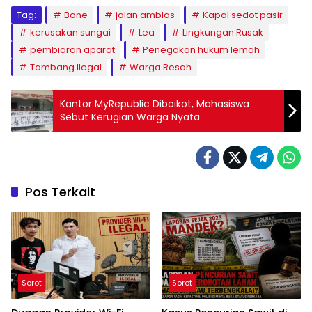
Tag:
Bone
jalan amblas
Kapal sedot pasir
kerusakan sungai
Lea
Lingkungan Rusak
pembiaran aparat
Penegakan hukum lemah
Tambang Ilegal
Warga Resah
Kantor MyRepublic Diboikot, Mahasiswa
Sebut Kerugian Warga Nyata
Pos Terkait
Sorot
Sorot