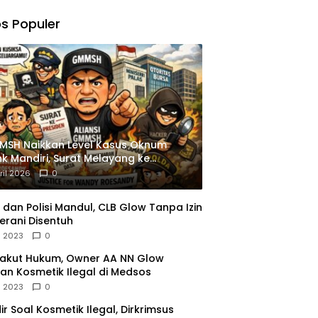
,
gu
s Populer
ngkapan
istrasi
MSH Naikkan Level Kasus Oknum
k Mandiri, Surat Melayang ke
siden
ril 2026
0
dan Polisi Mandul, CLB Glow Tanpa Izin
erani Disentuh
l 2023
0
Takut Hukum, Owner AA NN Glow
an Kosmetik Ilegal di Medsos
l 2023
0
dir Soal Kosmetik Ilegal, Dirkrimsus