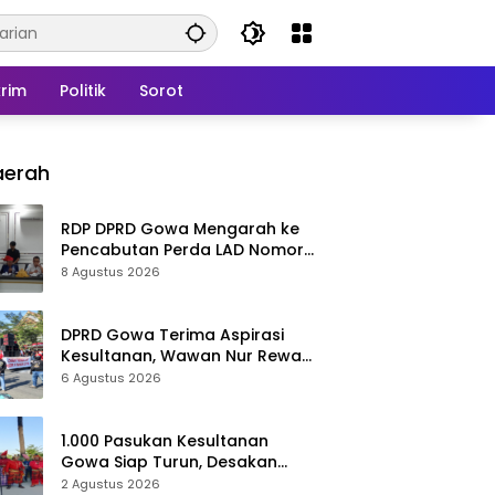
rim
Politik
Sorot
aerah
RDP DPRD Gowa Mengarah ke
Pencabutan Perda LAD Nomor
5 Tahun 2016
8 Agustus 2026
DPRD Gowa Terima Aspirasi
Kesultanan, Wawan Nur Rewa
Apresiasi Polresta Gowa
6 Agustus 2026
1.000 Pasukan Kesultanan
Gowa Siap Turun, Desakan
Cabut Perda LAD Menguat
2 Agustus 2026