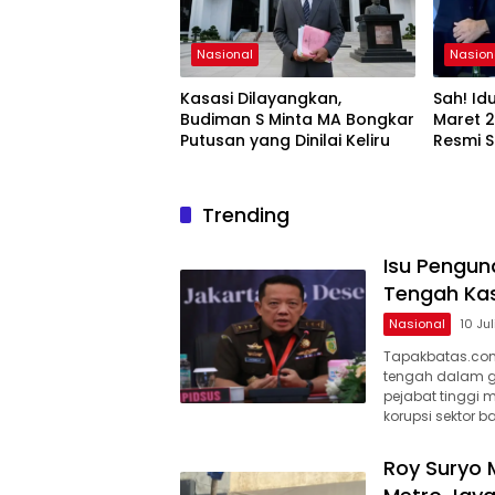
Nasional
Nasion
Kasasi Dilayangkan,
Sah! Idu
Budiman S Minta MA Bongkar
Maret 2
Putusan yang Dinilai Keliru
Resmi 
Trending
Isu Pengun
Tengah Kas
Nasional
10 Ju
Tapakbatas.com–
tengah dalam gu
pejabat tinggi
korupsi sektor b
Roy Suryo 