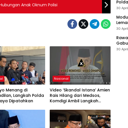
Polda
ri Hubungan Anak Oknum Polisi
30 Apri
Modus
Leman
30 Apri
Rawan
Gabun
30 Apri
al
Nasional
ryo Menang di
Video ‘Skandal Istana’ Amien
dilan, Langkah Polda
Rais Hilang dari Medsos,
Jaya Dipatahkan
Komdigi Ambil Langkah
Takedown