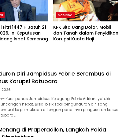
al
Nasional
l Fitri 1447 H Jatuh 21
KPK Sita Uang Dolar, Mobil
026, Ini Keputusan
dan Tanah dalam Penyidikan
Sidang Isbat Kemenag
Korupsi Kuota Haji
duran Diri Jampidsus Febrie Berembus di
us Korupsi Batubara
li 2026
 Kursi panas Jampidsus Kejagung, Febrie Adriansyah, kini
ncangan hebat. Bisik-bisik soal pengunduran diri sang
 mencuat ke permukaan di tengah panasnya pengusutan kasus
atubara….
Menang di Praperadilan, Langkah Polda