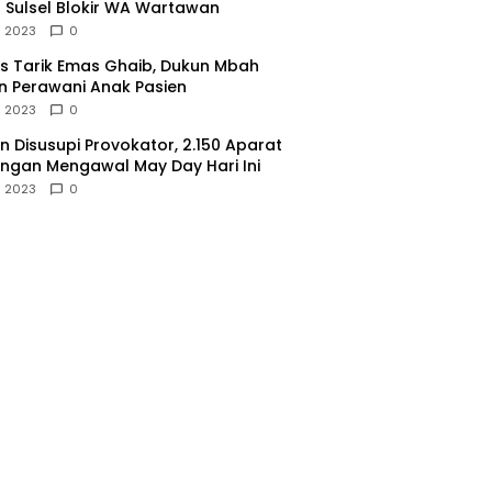
 Sulsel Blokir WA Wartawan
l 2023
0
 Tarik Emas Ghaib, Dukun Mbah
 Perawani Anak Pasien
l 2023
0
 Disusupi Provokator, 2.150 Aparat
gan Mengawal May Day Hari Ini
l 2023
0