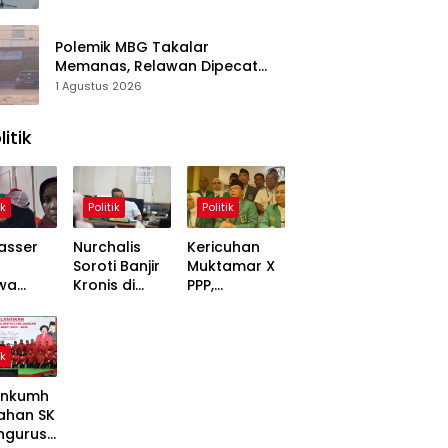
Polemik MBG Takalar
Memanas, Relawan Dipecat
Sepihak? BGN Mulai Bongkar
1 Agustus 2026
Kasus
litik
ik
Politik
Politik
asser
Nurchalis
Kericuhan
Soroti Banjir
Muktamar X
wa
Kronis di
PPP,
,
Tripa, Warga
Mardiono
ons
Nagan Raya
Bawa Kasus
Soal
Butuh Solusi
ke Polisi
ik
 Dinilai
Permanen
inggung
nkumh
ahan SK
ngurusa