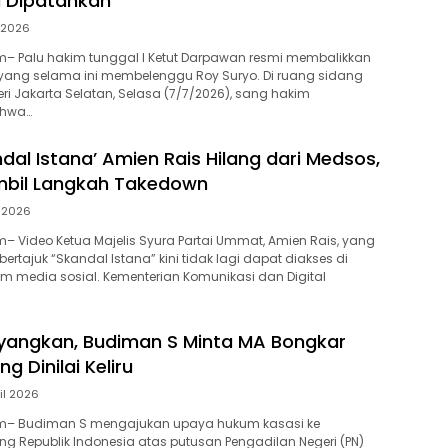
 Dipatahkan
i 2026
– Palu hakim tunggal I Ketut Darpawan resmi membalikkan
 yang selama ini membelenggu Roy Suryo. Di ruang sidang
ri Jakarta Selatan, Selasa (7/7/2026), sang hakim
ahwa…
dal Istana’ Amien Rais Hilang dari Medsos,
mbil Langkah Takedown
 2026
 Video Ketua Majelis Syura Partai Ummat, Amien Rais, yang
rtajuk “Skandal Istana” kini tidak lagi dapat diakses di
rm media sosial. Kementerian Komunikasi dan Digital
ayangkan, Budiman S Minta MA Bongkar
g Dinilai Keliru
ril 2026
m– Budiman S mengajukan upaya hukum kasasi ke
 Republik Indonesia atas putusan Pengadilan Negeri (PN)