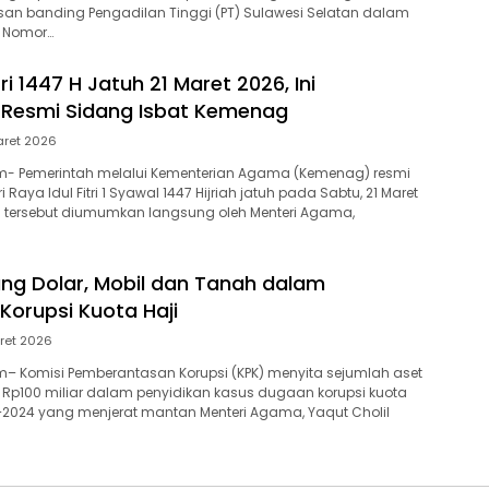
an banding Pengadilan Tinggi (PT) Sulawesi Selatan dalam
a Nomor…
tri 1447 H Jatuh 21 Maret 2026, Ini
 Resmi Sidang Isbat Kemenag
aret 2026
- Pemerintah melalui Kementerian Agama (Kemenag) resmi
Raya Idul Fitri 1 Syawal 1447 Hijriah jatuh pada Sabtu, 21 Maret
n tersebut diumumkan langsung oleh Menteri Agama,
ang Dolar, Mobil dan Tanah dalam
Korupsi Kuota Haji
ret 2026
– Komisi Pemberantasan Korupsi (KPK) menyita sejumlah aset
ari Rp100 miliar dalam penyidikan kasus dugaan korupsi kuota
–2024 yang menjerat mantan Menteri Agama, Yaqut Cholil