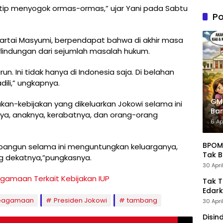
n PDIP
kutip menyogok ormas-ormas,” ujar Yani pada Sabtu
Tung
Po
Kele
Admin
artai Masyumi, berpendapat bahwa di akhir masa
indungan dari sejumlah masalah hukum.
n. Ini tidak hanya di Indonesia saja. Di belahan
ili,” ungkapnya.
GM
an-kebijakan yang dikeluarkan Jokowi selama ini
Ban
a, anaknya, kerabatnya, dan orang-orang
Pre
6 Ap
BPOM 
a bangun selama ini menguntungkan keluarganya,
Tak B
g dekatnya,”pungkasnya.
30 Apri
gamaan Terkait Kebijakan IUP
Tak 
Edark
eagamaan
Presiden Jokowi
tambang
30 Apri
Disin