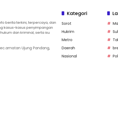
Kategori
La
 berita terkini, terpercaya, dan
Sorot
Ma
ng kasus-kasus penyimpangan
Hukrim
Sul
ukum dan kriminal, serta isu
Metro
Ta
 Kec.amatan Ujung Pandang,
Daerah
br
Nasional
Po