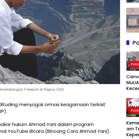
Po
Polit
Canv
MuLIA
Kece
enambangan Freeport di Papua. (Ist)
Berat
Resp
 dituding menyogok ormas keagamaan terkait
Appi 
Polit
P).
RT/RW
Meny
Keme
 pakar hukum Ahmad Yani dalam program
am T
nal YouTube Bicara (Bincang Cara Ahmad Yani).
Kepe