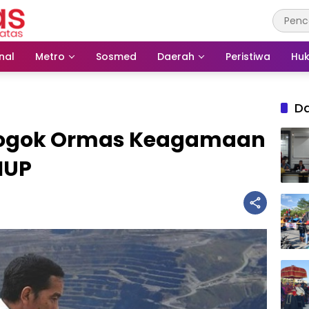
nal
Metro
Sosmed
Daerah
Peristiwa
Huk
D
 Sogok Ormas Keagamaan
IUP