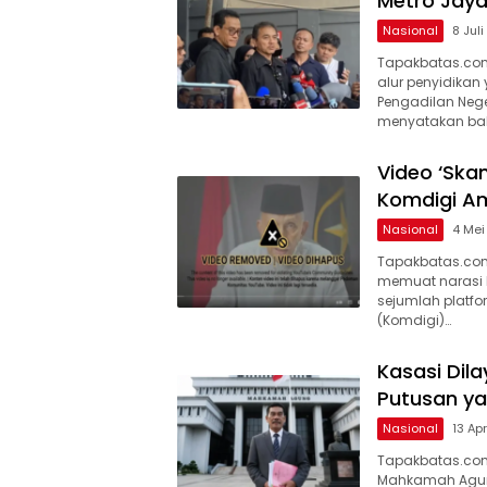
Metro Jaya
Nasional
8 Jul
Tapakbatas.com
alur penyidikan
Pengadilan Nege
menyatakan b
Video ‘Skan
Komdigi A
Nasional
4 Mei
Tapakbatas.com–
memuat narasi be
sejumlah platfo
(Komdigi)…
Kasasi Dil
Putusan yan
Nasional
13 Ap
Tapakbatas.co
Mahkamah Agung