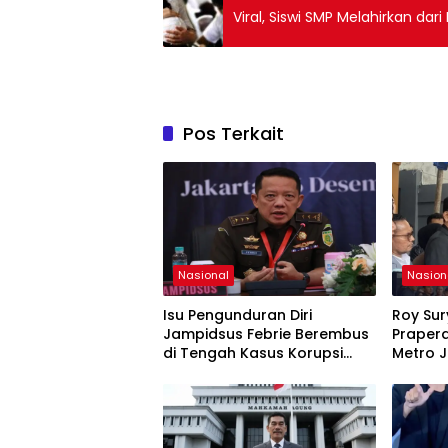
Viral, Siswi SMP Melahirkan da
Pos Terkait
Nasional
Nasion
Isu Pengunduran Diri
Roy Su
Jampidsus Febrie Berembus
Prapera
di Tengah Kasus Korupsi
Metro 
Batubara