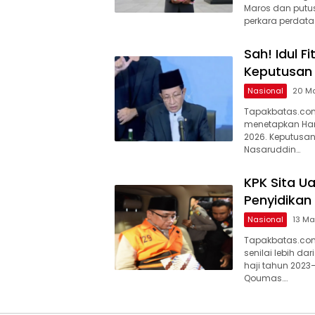
Maros dan putus
perkara perdat
Sah! Idul Fi
Keputusan
Nasional
20 M
Tapakbatas.com
menetapkan Hari 
2026. Keputusa
Nasaruddin…
KPK Sita U
Penyidikan 
Nasional
13 Ma
Tapakbatas.com
senilai lebih d
haji tahun 2023
Qoumas….