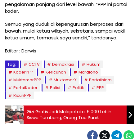
pengalaman panjang dari level bawah. “PPP ini partai
kader.
Semua yang duduk di kepengurusan berproses dari
bawah, mulai ketua wilayah, sekretaris, sampai wakil
ketua umum, termasuk saya sendiri,” tandasnya.
Editor : Darwis
Tag:
CCTV
Demokrasi
Hukum
KaderPPP
Kericuhan
Mardiono
MuktamarPPP
MuktamarX
PartaiIslam
PartaiKader
Polisi
Politik
PPP
RicuhPPP
Gizi Gratis Jadi Malapetaka, 6.000 Lebih
Siswa Tumbang, Orang Tua Panik