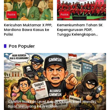
Politik
Politik
Kericuhan Muktamar X PPP,
Kemenkumham Tahan SK
Mardiono Bawa Kasus ke
Kepengurusan PDIP,
Polisi
Tunggu Kelengkapan
Administrasi
Pos Populer
GMMSH Naikkan Level Kasus Oknum Bank Mandiri,
Surat Melayang ke Presiden