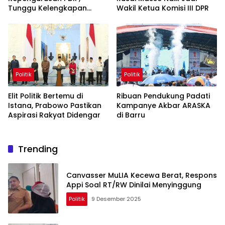
Tunggu Kelengkapan
Wakil Ketua Komisi III DPR
Administrasi
Politik
Politik
Elit Politik Bertemu di
Ribuan Pendukung Padati
Istana, Prabowo Pastikan
Kampanye Akbar ARASKA
Aspirasi Rakyat Didengar
di Barru
Trending
Canvasser MuLIA Kecewa Berat, Respons
Appi Soal RT/RW Dinilai Menyinggung
Politik
9 Desember 2025