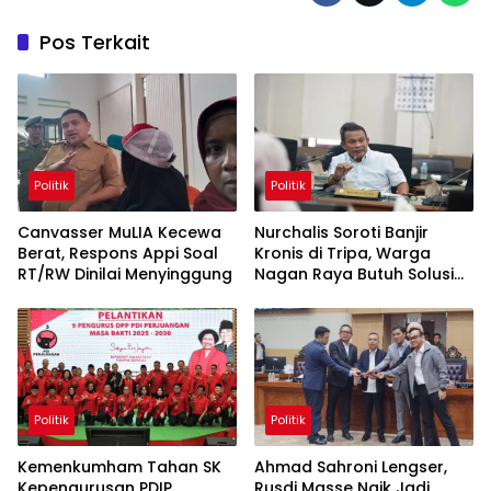
Pos Terkait
Politik
Politik
Canvasser MuLIA Kecewa
Nurchalis Soroti Banjir
Berat, Respons Appi Soal
Kronis di Tripa, Warga
RT/RW Dinilai Menyinggung
Nagan Raya Butuh Solusi
Permanen
Politik
Politik
Kemenkumham Tahan SK
Ahmad Sahroni Lengser,
Kepengurusan PDIP,
Rusdi Masse Naik Jadi