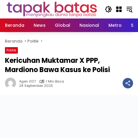
Langsung
ke
konten
Beranda
News
Global
Nasional
Metro
So
Beranda
Politik
Politik
Kericuhan Muktamar X PPP,
Mardiono Bawa Kasus ke Polisi
Agen 007
1 Min Baca
28 September 2025