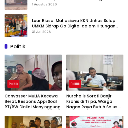
1 Agustus 2026
Luar Biasa! Mahasiswa KKN Unhas Sulap
UMKM Sidrap Go Digital dalam Hitungan
Hari
31 Juli 2026
Politik
Politik
Politik
Canvasser MuLIA Kecewa
Nurchalis Soroti Banjir
Berat, Respons Appi Soal
Kronis di Tripa, Warga
RT/RW Dinilai Menyinggung
Nagan Raya Butuh Solusi
Permanen