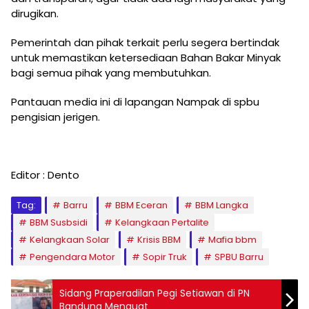
dirugikan.
Pemerintah dan pihak terkait perlu segera bertindak
untuk memastikan ketersediaan Bahan Bakar Minyak
bagi semua pihak yang membutuhkan.
Pantauan media ini di lapangan Nampak di spbu
pengisian jerigen.
Editor : Dento
Tag:
Barru
BBM Eceran
BBM Langka
BBM Susbsidi
Kelangkaan Pertalite
Kelangkaan Solar
Krisis BBM
Mafia bbm
Pengendara Motor
Sopir Truk
SPBU Barru
Sidang Praperadilan Pegi Setiawan di PN
Bandung Menguat