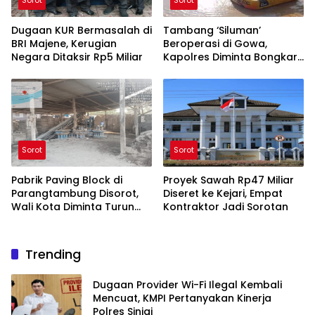
Dugaan KUR Bermasalah di
Tambang ‘Siluman’
BRI Majene, Kerugian
Beroperasi di Gowa,
Negara Ditaksir Rp5 Miliar
Kapolres Diminta Bongkar
Aktor di Baliknya
Sorot
Sorot
Pabrik Paving Block di
Proyek Sawah Rp47 Miliar
Parangtambung Disorot,
Diseret ke Kejari, Empat
Wali Kota Diminta Turun
Kontraktor Jadi Sorotan
Tangan
Trending
Dugaan Provider Wi-Fi Ilegal Kembali
Mencuat, KMPI Pertanyakan Kinerja
Polres Sinjai