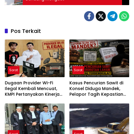
Pos Terkait
Sorot
Sorot
Dugaan Provider Wi-Fi
Kasus Pencurian Sawit di
Ilegal Kembali Mencuat,
Konsel Diduga Mandek,
KMPI Pertanyakan Kinerja
Pelapor Tagih Kepastian
Polres Sinjai
Hukum
Sorot
Sorot