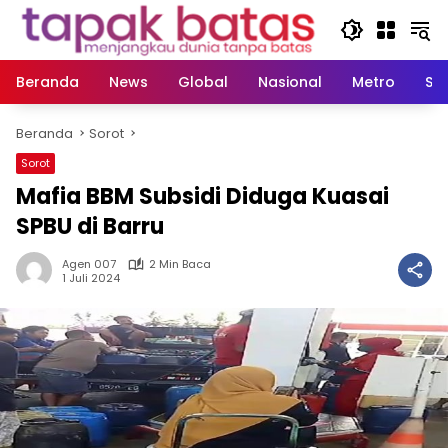
Langsung
ke
konten
Beranda
News
Global
Nasional
Metro
So
Beranda
Sorot
Sorot
Mafia BBM Subsidi Diduga Kuasai
SPBU di Barru
Agen 007
2 Min Baca
1 Juli 2024