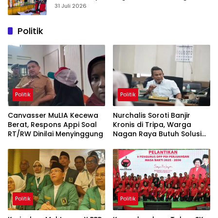
Hari
31 Juli 2026
Politik
Politik
Politik
Canvasser MuLIA Kecewa
Nurchalis Soroti Banjir
Berat, Respons Appi Soal
Kronis di Tripa, Warga
RT/RW Dinilai Menyinggung
Nagan Raya Butuh Solusi
Permanen
Politik
Politik