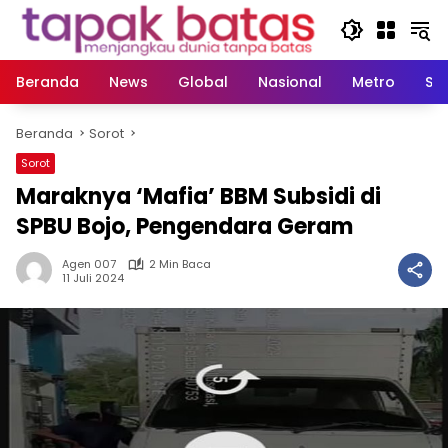
Langsung
ke
konten
Beranda
News
Global
Nasional
Metro
So
Beranda
Sorot
Sorot
Maraknya ‘Mafia’ BBM Subsidi di
SPBU Bojo, Pengendara Geram
Agen 007
2 Min Baca
11 Juli 2024