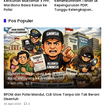
Kericuhan Muktamar X PPP,
Kemenkumham Tahan SK
Mardiono Bawa Kasus ke
Kepengurusan PDIP,
Polisi
Tunggu Kelengkapan
Administrasi
Pos Populer
GMMSH Naikkan Level Kasus Oknum Bank Mandiri,
Surat Melayang ke Presiden
6 April 2026
0
BPOM dan Polisi Mandul, CLB Glow Tanpa Izin Tak Berani
Disentuh
30 April 2023
0