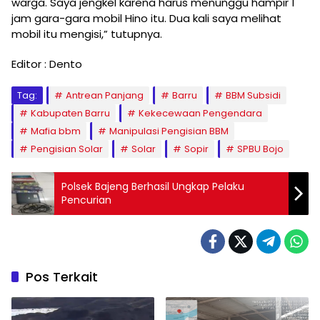
warga. Saya jengkel karena harus menunggu hampir 1
jam gara-gara mobil Hino itu. Dua kali saya melihat
mobil itu mengisi,” tutupnya.
Editor : Dento
Tag:
Antrean Panjang
Barru
BBM Subsidi
Kabupaten Barru
Kekecewaan Pengendara
Mafia bbm
Manipulasi Pengisian BBM
Pengisian Solar
Solar
Sopir
SPBU Bojo
Polsek Bajeng Berhasil Ungkap Pelaku
Pencurian
Pos Terkait