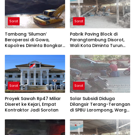
Sorot
Sorot
Tambang ‘Siluman’
Pabrik Paving Block di
Beroperasi di Gowa,
Parangtambung Disorot,
Kapolres Diminta Bongkar
Wali Kota Diminta Turun
Aktor di Baliknya
Tangan
Sorot
Sorot
Proyek Sawah Rp47 Miliar
Solar Subsidi Diduga
Diseret ke Kejari, Empat
Dilangsir Terang-Terangan
Kontraktor Jadi Sorotan
di SPBU Larompong, Warga
Minta Aparat Bertindak