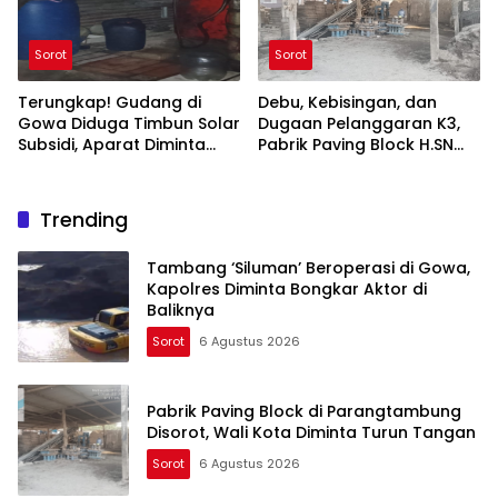
Sorot
Sorot
Terungkap! Gudang di
Debu, Kebisingan, dan
Gowa Diduga Timbun Solar
Dugaan Pelanggaran K3,
Subsidi, Aparat Diminta
Pabrik Paving Block H.SN
Bertindak
Diminta Diperiksa
Trending
Tambang ‘Siluman’ Beroperasi di Gowa,
Kapolres Diminta Bongkar Aktor di
Baliknya
Sorot
6 Agustus 2026
Pabrik Paving Block di Parangtambung
Disorot, Wali Kota Diminta Turun Tangan
Sorot
6 Agustus 2026