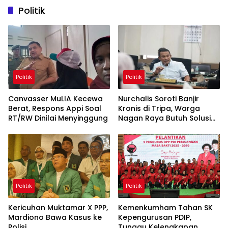
Politik
Politik
Politik
Canvasser MuLIA Kecewa
Nurchalis Soroti Banjir
Berat, Respons Appi Soal
Kronis di Tripa, Warga
RT/RW Dinilai Menyinggung
Nagan Raya Butuh Solusi
Permanen
Politik
Politik
Kericuhan Muktamar X PPP,
Kemenkumham Tahan SK
Mardiono Bawa Kasus ke
Kepengurusan PDIP,
Polisi
Tunggu Kelengkapan