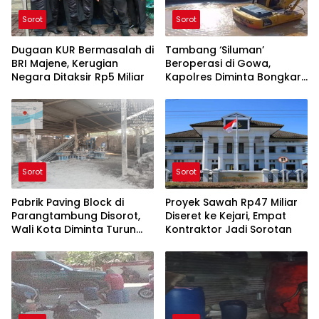
Sorot
Sorot
Dugaan KUR Bermasalah di
Tambang ‘Siluman’
BRI Majene, Kerugian
Beroperasi di Gowa,
Negara Ditaksir Rp5 Miliar
Kapolres Diminta Bongkar
Aktor di Baliknya
Sorot
Sorot
Pabrik Paving Block di
Proyek Sawah Rp47 Miliar
Parangtambung Disorot,
Diseret ke Kejari, Empat
Wali Kota Diminta Turun
Kontraktor Jadi Sorotan
Tangan