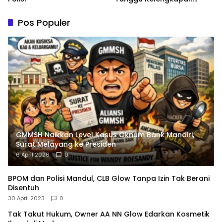
Administrasi
Pos Populer
GMMSH Naikkan Level Kasus Oknum Bank Mandiri,
Surat Melayang ke Presiden
6 April 2026
0
BPOM dan Polisi Mandul, CLB Glow Tanpa Izin Tak Berani
Disentuh
30 April 2023
0
Tak Takut Hukum, Owner AA NN Glow Edarkan Kosmetik