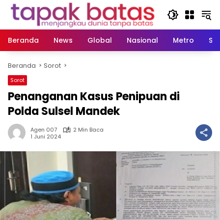
Langsung
ke
konten
Beranda
News
Global
Nasional
Metro
So
Beranda
Sorot
Sorot
Penanganan Kasus Penipuan di
Polda Sulsel Mandek
Agen 007
2 Min Baca
1 Juni 2024