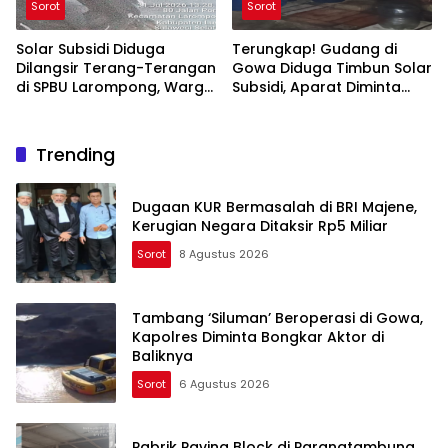
Sorot
Sorot
Solar Subsidi Diduga
Terungkap! Gudang di
Dilangsir Terang-Terangan
Gowa Diduga Timbun Solar
di SPBU Larompong, Warga
Subsidi, Aparat Diminta
Minta Aparat Bertindak
Bertindak
Trending
Dugaan KUR Bermasalah di BRI Majene,
Kerugian Negara Ditaksir Rp5 Miliar
Sorot
8 Agustus 2026
Tambang ‘Siluman’ Beroperasi di Gowa,
Kapolres Diminta Bongkar Aktor di
Baliknya
Sorot
6 Agustus 2026
Pabrik Paving Block di Parangtambung