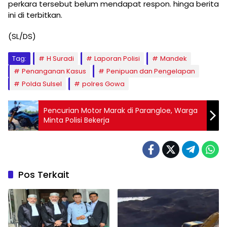
perkara tersebut belum mendapat respon. hinga berita
ini di terbitkan.
(SL/DS)
Tag:
H Suradi
Laporan Polisi
Mandek
Penanganan Kasus
Penipuan dan Pengelapan
Polda Sulsel
polres Gowa
Pencurian Motor Marak di Parangloe, Warga
Minta Polisi Bekerja
Pos Terkait