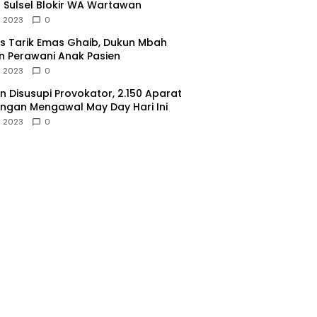
 Sulsel Blokir WA Wartawan
l 2023
0
 Tarik Emas Ghaib, Dukun Mbah
 Perawani Anak Pasien
l 2023
0
 Disusupi Provokator, 2.150 Aparat
gan Mengawal May Day Hari Ini
l 2023
0