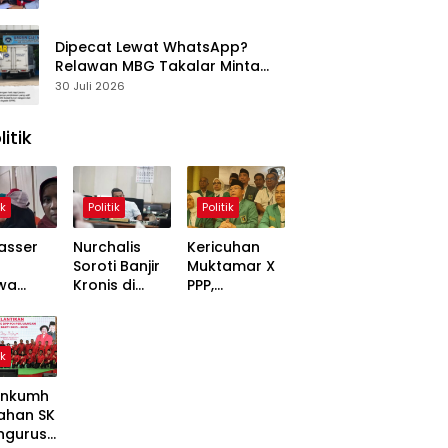
Dipecat Lewat WhatsApp?
Relawan MBG Takalar Minta
BGN Audit SPPG Kalabbirang 1
30 Juli 2026
litik
ik
Politik
Politik
asser
Nurchalis
Kericuhan
Soroti Banjir
Muktamar X
wa
Kronis di
PPP,
,
Tripa, Warga
Mardiono
ons
Nagan Raya
Bawa Kasus
Soal
Butuh Solusi
ke Polisi
ik
 Dinilai
Permanen
inggung
nkumh
ahan SK
ngurusa