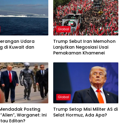
Global
 Serangan Udara
Trump Sebut Iran Memohon
g di Kuwait dan
Lanjutkan Negosiasi Usai
n
Pemakaman Khamenei
Global
Mendadak Posting
Trump Setop Misi Militer AS di
“Alien”, Warganet: Ini
Selat Hormuz, Ada Apa?
atau Editan?