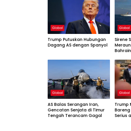
Global
Global
Trump Putuskan Hubungan
Sirene
Dagang AS dengan Spanyol
Meraun
Bahrai
Global
Global
AS Balas Serangan Iran,
Trump 
Gencatan Senjata di Timur
Bareng 
Tengah Terancam Gagal
Serius 