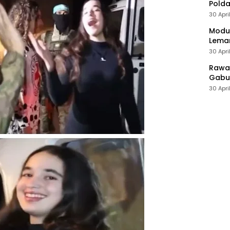
Polda
30 Apri
Modus
Leman
30 Apri
Rawan
Gabun
30 Apri