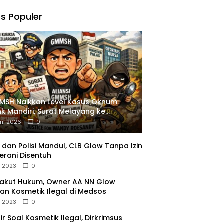
,
gu
s Populer
ngkapan
istrasi
MSH Naikkan Level Kasus Oknum
k Mandiri, Surat Melayang ke
siden
ril 2026
0
dan Polisi Mandul, CLB Glow Tanpa Izin
erani Disentuh
l 2023
0
Takut Hukum, Owner AA NN Glow
an Kosmetik Ilegal di Medsos
l 2023
0
dir Soal Kosmetik Ilegal, Dirkrimsus