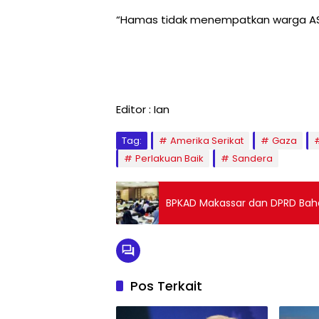
“Hamas tidak menempatkan warga AS 
Editor : Ian
Tag:
Amerika Serikat
Gaza
Perlakuan Baik
Sandera
BPKAD Makassar dan DPRD Ba
Pos Terkait