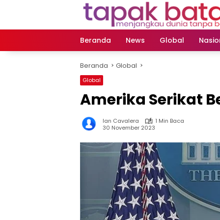
Langsung
ke
konten
Beranda
News
Global
Nasio
Beranda
Global
Global
Amerika Serikat B
Ian Cavalera
1 Min Baca
30 November 2023