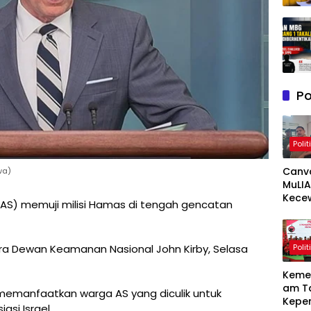
Po
Polit
Canv
wa)
MuLIA
Kece
(AS) memuji milisi Hamas di tengah gencatan
Berat
Resp
Appi 
Polit
ara Dewan Keamanan Nasional John Kirby, Selasa
RT/RW
Meny
Keme
am T
memanfaatkan warga AS yang diculik untuk
Kepe
si Israel.