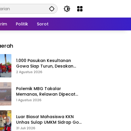
rim
Politik
Sorot
aerah
1.000 Pasukan Kesultanan
Gowa Siap Turun, Desakan
Cabut Perda LAD Menguat
2 Agustus 2026
Polemik MBG Takalar
Memanas, Relawan Dipecat
Sepihak? BGN Mulai Bongkar
1 Agustus 2026
Kasus
Luar Biasa! Mahasiswa KKN
Unhas Sulap UMKM Sidrap Go
Digital dalam Hitungan Hari
31 Juli 2026