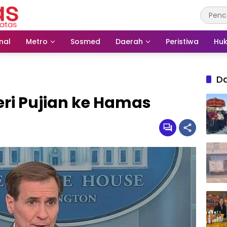
nal
Metro
Sosmed
Daerah
Peristiwa
Huk
D
eri Pujian ke Hamas