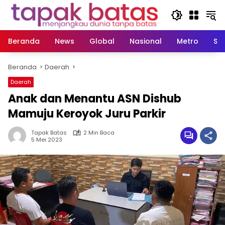
Langsung
ke
konten
Beranda
News
Global
Nasional
Metro
So
Beranda
Daerah
Daerah
Anak dan Menantu ASN Dishub
Mamuju Keroyok Juru Parkir
Tapak Batas
2 Min Baca
5 Mei 2023