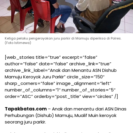
Ketiga pelaku pengeroyokan juru parkir di Mamuju diperiksa di Polres.
(Foto Istimewa)
[web_stories title=”true” excerpt=”false”
author=”false” date=”false” archive_link=”true”
archive_link_label=”Anak dan Menantu ASN Dishub
Mamuju Keroyok Juru Parkir” circle_size=”150″
sharp_corners=”false” image_alignment=”left”
number_of_columns=”1″ number_of_stories=”5″
order=”ASC” orderby=”post_title” view=”circles” /]
Tapakbatas.com
– Anak dan menantu dari ASN Dinas
Perhubungan (Dishub) Mamuju, Mualif Muin keroyok
seorang juru parkir.