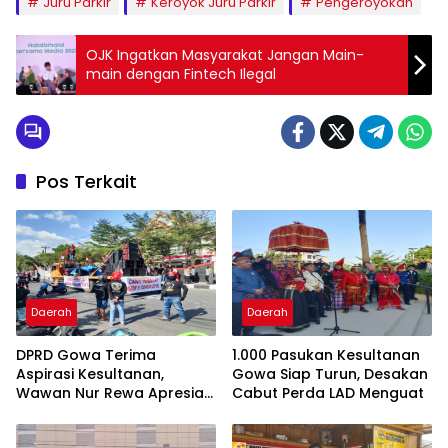
Juru Parkir
Keroyok Juru Parkir
Pengeroyokan
OJK Ingatkan Masyarakat Jangan Main-
main dengan Fintech Ilegal
Pos Terkait
Daerah
Daerah
DPRD Gowa Terima
1.000 Pasukan Kesultanan
Aspirasi Kesultanan,
Gowa Siap Turun, Desakan
Wawan Nur Rewa Apresiasi
Cabut Perda LAD Menguat
Polresta Gowa