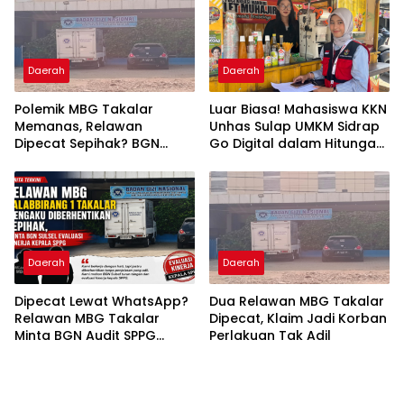
Daerah
Daerah
Polemik MBG Takalar
Luar Biasa! Mahasiswa KKN
Memanas, Relawan
Unhas Sulap UMKM Sidrap
Dipecat Sepihak? BGN
Go Digital dalam Hitungan
Mulai Bongkar Kasus
Hari
Daerah
Daerah
Dipecat Lewat WhatsApp?
Dua Relawan MBG Takalar
Relawan MBG Takalar
Dipecat, Klaim Jadi Korban
Minta BGN Audit SPPG
Perlakuan Tak Adil
Kalabbirang 1