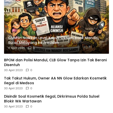
GMMSH Naikkan Level Kasus Oknum Bank Mandiri,
Surat Melayang ke Presiden
6 April 2026
0
BPOM dan Polisi Mandul, CLB Glow Tanpa Izin Tak Berani
Disentuh
30 April 2023
0
Tak Takut Hukum, Owner AA NN Glow Edarkan Kosmetik
Ilegal di Medsos
30 April 2023
0
Disindir Soal Kosmetik Ilegal, Dirkrimsus Polda Sulsel
Blokir WA Wartawan
30 April 2023
0