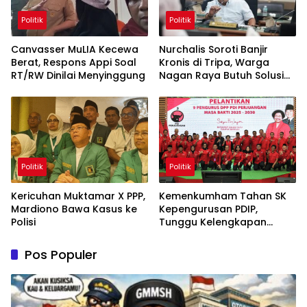
Politik
Politik
Canvasser MuLIA Kecewa
Nurchalis Soroti Banjir
Berat, Respons Appi Soal
Kronis di Tripa, Warga
RT/RW Dinilai Menyinggung
Nagan Raya Butuh Solusi
Permanen
Politik
Politik
Kericuhan Muktamar X PPP,
Kemenkumham Tahan SK
Mardiono Bawa Kasus ke
Kepengurusan PDIP,
Polisi
Tunggu Kelengkapan
Administrasi
Pos Populer