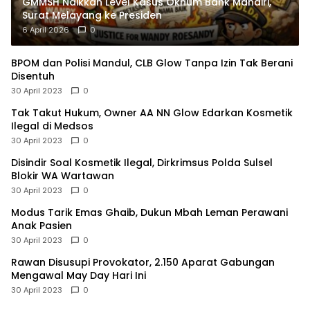
GMMSH Naikkan Level Kasus Oknum Bank Mandiri,
Surat Melayang ke Presiden
6 April 2026
0
BPOM dan Polisi Mandul, CLB Glow Tanpa Izin Tak Berani
Disentuh
30 April 2023
0
Tak Takut Hukum, Owner AA NN Glow Edarkan Kosmetik
Ilegal di Medsos
30 April 2023
0
Disindir Soal Kosmetik Ilegal, Dirkrimsus Polda Sulsel
Blokir WA Wartawan
30 April 2023
0
Modus Tarik Emas Ghaib, Dukun Mbah Leman Perawani
Anak Pasien
30 April 2023
0
Rawan Disusupi Provokator, 2.150 Aparat Gabungan
Mengawal May Day Hari Ini
30 April 2023
0