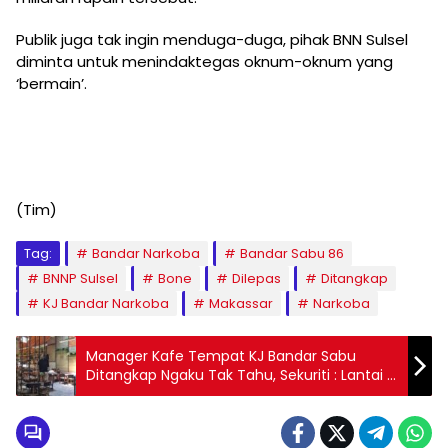
Publik juga tak ingin menduga-duga, pihak BNN Sulsel
diminta untuk menindaktegas oknum-oknum yang
‘bermain’.
(Tim)
Tag:
Bandar Narkoba
Bandar Sabu 86
BNNP Sulsel
Bone
Dilepas
Ditangkap
KJ Bandar Narkoba
Makassar
Narkoba
Manager Kafe Tempat KJ Bandar Sabu
Ditangkap Ngaku Tak Tahu, Sekuriti : Lantai 2
Pak!