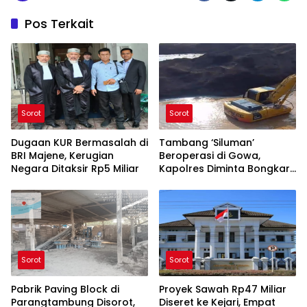
Pos Terkait
Sorot
Sorot
Dugaan KUR Bermasalah di
Tambang ‘Siluman’
BRI Majene, Kerugian
Beroperasi di Gowa,
Negara Ditaksir Rp5 Miliar
Kapolres Diminta Bongkar
Aktor di Baliknya
Sorot
Sorot
Pabrik Paving Block di
Proyek Sawah Rp47 Miliar
Parangtambung Disorot,
Diseret ke Kejari, Empat