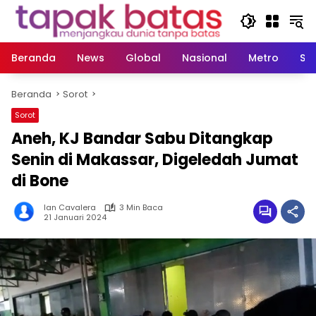
Langsung
ke
konten
Beranda
News
Global
Nasional
Metro
So
Beranda
Sorot
Sorot
Aneh, KJ Bandar Sabu Ditangkap
Senin di Makassar, Digeledah Jumat
di Bone
Ian Cavalera
3 Min Baca
21 Januari 2024