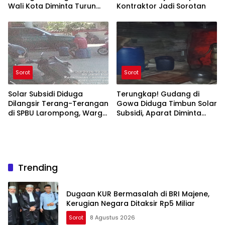
Wali Kota Diminta Turun
Kontraktor Jadi Sorotan
Tangan
Sorot
Sorot
Solar Subsidi Diduga
Terungkap! Gudang di
Dilangsir Terang-Terangan
Gowa Diduga Timbun Solar
di SPBU Larompong, Warga
Subsidi, Aparat Diminta
Minta Aparat Bertindak
Bertindak
Trending
Dugaan KUR Bermasalah di BRI Majene,
Kerugian Negara Ditaksir Rp5 Miliar
Sorot
8 Agustus 2026