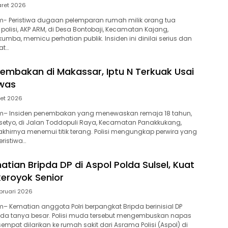
ret 2026
- Peristiwa dugaan pelemparan rumah milik orang tua
polisi, AKP ARM, di Desa Bontobaji, Kecamatan Kajang,
mba, memicu perhatian publik. Insiden ini dinilai serius dan
at…
nembakan di Makassar, Iptu N Terkuak Usai
was
et 2026
– Insiden penembakan yang menewaskan remaja 18 tahun,
asetyo, di Jalan Toddopuli Raya, Kecamatan Panakkukang,
akhirnya menemui titik terang. Polisi mengungkap perwira yang
eristiwa…
atian Bripda DP di Aspol Polda Sulsel, Kuat
eroyok Senior
bruari 2026
 Kematian anggota Polri berpangkat Bripda berinisial DP
da tanya besar. Polisi muda tersebut mengembuskan napas
 sempat dilarikan ke rumah sakit dari Asrama Polisi (Aspol) di