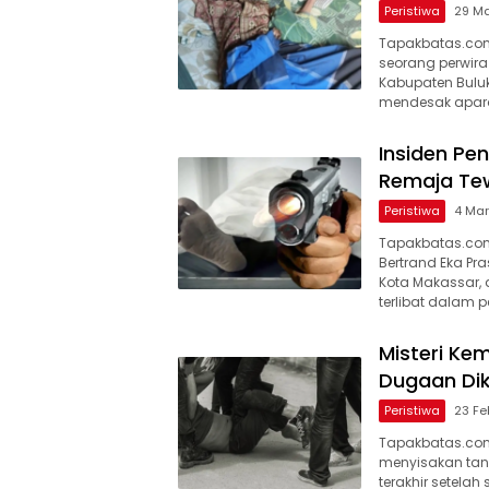
Peristiwa
29 Ma
Tapakbatas.com
seorang perwira 
Kabupaten Buluku
mendesak apar
Insiden Pe
Remaja Te
Peristiwa
4 Mar
Tapakbatas.com
Bertrand Eka Pr
Kota Makassar, 
terlibat dalam p
Misteri Kem
Dugaan Dik
Peristiwa
23 Fe
Tapakbatas.com–
menyisakan tan
terakhir setelah