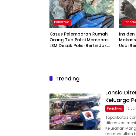
Peristiwa
Peristi
Kasus Pelemparan Rumah
Inside
Orang Tua Polisi Memanas,
Makassa
LSM Desak Polisi Bertindak
Usai R
Tegas
Trending
Lansia Di
Keluarga 
Peristiwa
12 Ju
Tapakbatas.com–
ditemukan menin
Kelurahan Man
memunculkan b