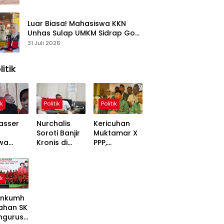
Kasus
Luar Biasa! Mahasiswa KKN
Unhas Sulap UMKM Sidrap Go
Digital dalam Hitungan Hari
31 Juli 2026
litik
ik
Politik
Politik
asser
Nurchalis
Kericuhan
Soroti Banjir
Muktamar X
wa
Kronis di
PPP,
,
Tripa, Warga
Mardiono
ons
Nagan Raya
Bawa Kasus
Soal
Butuh Solusi
ke Polisi
ik
 Dinilai
Permanen
inggung
nkumh
ahan SK
ngurusa