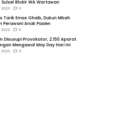
 Sulsel Blokir WA Wartawan
l 2023
0
 Tarik Emas Ghaib, Dukun Mbah
 Perawani Anak Pasien
l 2023
0
 Disusupi Provokator, 2.150 Aparat
gan Mengawal May Day Hari Ini
l 2023
0