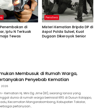
wa
Peristiwa
n Penembakan di
Misteri Kematian Bripda DP di
r, Iptu N Terkuak
Aspol Polda Sulsel, Kuat
emaja Tewas
Dugaan Dikeroyok Senior
temukan Membusuk di Rumah Warga,
Pertanyakan Penyebab Kematian
li 2026
 Kematian Hj. Mini Dg Jime (81), seorang lansia yang
ggal dunia di rumah warga berinisial KRS di Dusun Kalappo,
gadu, Kecamatan Mangarabombang, Kabupaten Takalar,
erbagai pertanyaan…