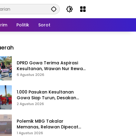
rim
Politik
Sorot
aerah
DPRD Gowa Terima Aspirasi
Kesultanan, Wawan Nur Rewa
Apresiasi Polresta Gowa
6 Agustus 2026
1.000 Pasukan Kesultanan
Gowa Siap Turun, Desakan
Cabut Perda LAD Menguat
2 Agustus 2026
Polemik MBG Takalar
Memanas, Relawan Dipecat
Sepihak? BGN Mulai Bongkar
1 Agustus 2026