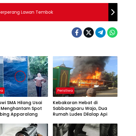
 Berperang Lawan Tembok
wa
Peristiwa
iswi SMA Hilang Usai
Kebakaran Hebat di
Menghantam Spot
Sabbangparu Wajo, Dua
ebing Apparalang
Rumah Ludes Dilalap Api