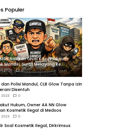
,
gu
s Populer
ngkapan
istrasi
MSH Naikkan Level Kasus Oknum
k Mandiri, Surat Melayang ke
siden
ril 2026
0
dan Polisi Mandul, CLB Glow Tanpa Izin
erani Disentuh
l 2023
0
Takut Hukum, Owner AA NN Glow
an Kosmetik Ilegal di Medsos
l 2023
0
dir Soal Kosmetik Ilegal, Dirkrimsus