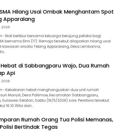
wi SMA Hilang Usai Ombak Menghantam Spot
g Apparalang
i 2026
 Niat berlibur bersama keluarga berujung petaka bagi
MA bernama Elmi (17). Remaja tersebut dilaporkan hilang usai
di kawasan wisata Tebing Apparalang, Desa Lembanna,
to…
 Hebat di Sabbangparu Wajo, Dua Rumah
ap Api
i 2026
m– Kebakaran hebat menghanguskan dua unit rumah
sun Manyili, Desa Pallimae, Kecamatan Sabbangparu,
Sulawesi Selatan, Sabtu (16/5/2026) sore. Peristiwa tersebut
ukul 16.10 Wita dan…
emparan Rumah Orang Tua Polisi Memanas,
Polisi Bertindak Tegas