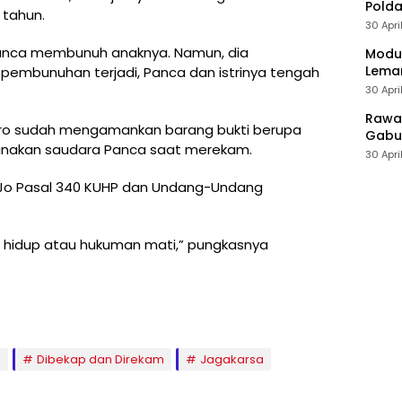
Polda
 tahun.
30 Apri
anca membunuh anaknya. Namun, dia
Modus
Leman
embunuhan terjadi, Panca dan istrinya tengah
30 Apri
Rawan
toro sudah mengamankan barang bukti berupa
Gabun
unakan saudara Panca saat merekam.
30 Apri
HP Jo Pasal 340 KUHP dan Undang-Undang
hidup atau hukuman mati,” pungkasnya
a
Dibekap dan Direkam
Jagakarsa