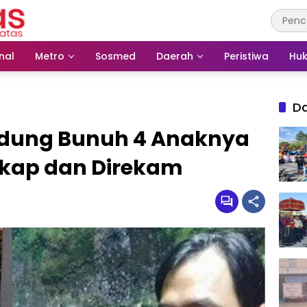
nal
Metro
Sosmed
Daerah
Peristiwa
Huk
D
ndung Bunuh 4 Anaknya
kap dan Direkam