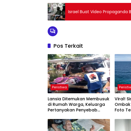
Israel Buat Video Propaganda
Pos Terkait
Peristiwa
Peristi
Lansia Ditemukan Membusuk
Viral! S
di Rumah Warga, Keluarga
Ombak 
Pertanyakan Penyebab
Foto T
Kematian