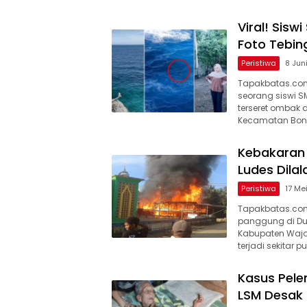
Viral! Sis
Foto Tebin
Peristiwa
8 Jun
Tapakbatas.com-
seorang siswi S
terseret ombak 
Kecamatan Bon
Kebakaran
Ludes Dilal
Peristiwa
17 Me
Tapakbatas.co
panggung di Du
Kabupaten Wajo, 
terjadi sekitar p
Kasus Pel
LSM Desak 