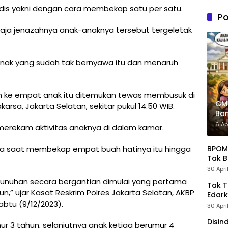
n PDIP
is yakni dengan cara membekap satu per satu.
Tung
Po
Kele
ja jenazahnya anak-anaknya tersebut tergeletak
Admin
ak yang sudah tak bernyawa itu dan menaruh
ah ke empat anak itu ditemukan tewas membusuk di
GM
rsa, Jakarta Selatan, sekitar pukul 14.50 WIB.
Ban
Pre
6 Ap
rekam aktivitas anaknya di dalam kamar.
BPOM 
inya saat membekap empat buah hatinya itu hingga
Tak B
30 Apri
nuhan secara bergantian dimulai yang pertama
Tak 
ahun,” ujar Kasat Reskrim Polres Jakarta Selatan, AKBP
Edark
abtu (9/12/2023).
30 Apri
Disin
umur 3 tahun, selanjutnya anak ketiga berumur 4