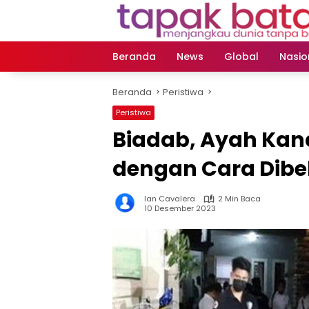
Langsung
ke
konten
Beranda
News
Global
Nasio
Beranda
Peristiwa
Peristiwa
Biadab, Ayah Ka
dengan Cara Dibe
Ian Cavalera
2 Min Baca
10 Desember 2023