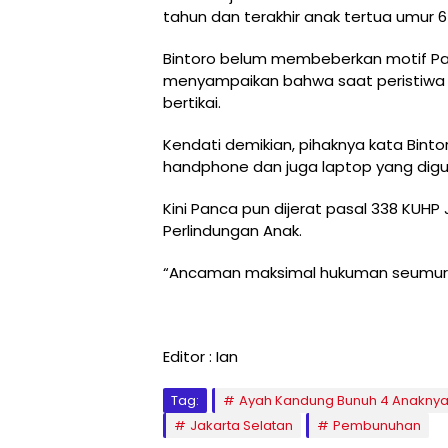
tahun dan terakhir anak tertua umur 6
Bintoro belum membeberkan motif P
menyampaikan bahwa saat peristiwa p
bertikai.
Kendati demikian, pihaknya kata Bin
handphone dan juga laptop yang dig
Kini Panca pun dijerat pasal 338 KU
Perlindungan Anak.
“Ancaman maksimal hukuman seumur 
Editor : Ian
Tag:
Ayah Kandung Bunuh 4 Anakny
Jakarta Selatan
Pembunuhan