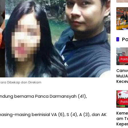
Po
Polit
Canv
MuLIA
Kece
ara Dibekap dan Direkam
Berat
Resp
ndung bernama Panca Darmansyah (41),
Appi 
Polit
RT/RW
Meny
Keme
ng-masing berinisial VA (6), S (4), A (3), dan AK
am T
Kepe