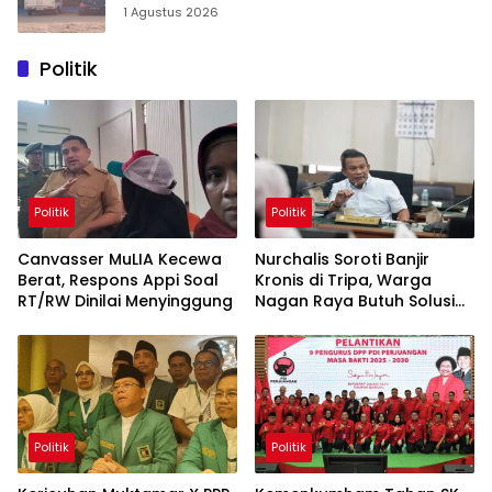
1 Agustus 2026
Politik
Politik
Politik
Canvasser MuLIA Kecewa
Nurchalis Soroti Banjir
Berat, Respons Appi Soal
Kronis di Tripa, Warga
RT/RW Dinilai Menyinggung
Nagan Raya Butuh Solusi
Permanen
Politik
Politik