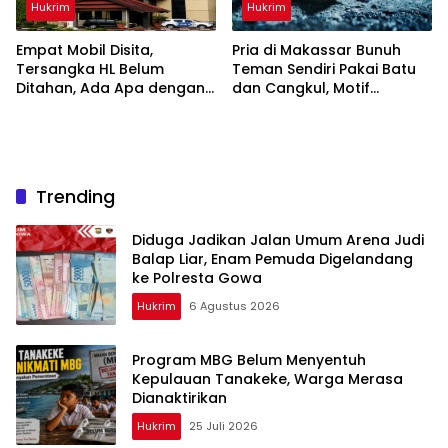
Hukrim
Hukrim
Empat Mobil Disita,
Pria di Makassar Bunuh
Tersangka HL Belum
Teman Sendiri Pakai Batu
Ditahan, Ada Apa dengan
dan Cangkul, Motif
Polda Sulsel?
Dendam Lama
Trending
Diduga Jadikan Jalan Umum Arena Judi
Balap Liar, Enam Pemuda Digelandang
ke Polresta Gowa
Hukrim
6 Agustus 2026
Program MBG Belum Menyentuh
Kepulauan Tanakeke, Warga Merasa
Dianaktirikan
Hukrim
25 Juli 2026