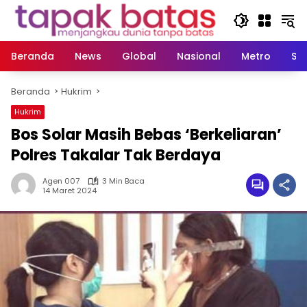
Langsung
ke
konten
Beranda
News
Global
Nasional
Metro
So
Beranda
Hukrim
Hukrim
Bos Solar Masih Bebas ‘Berkeliaran’
Polres Takalar Tak Berdaya
Agen 007
3 Min Baca
14 Maret 2024