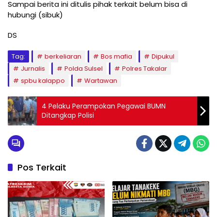
Sampai berita ini ditulis pihak terkait belum bisa di
hubungi (sibuk)
DS
Tag:
berkeliaran
Bos mafia
Dipukul
Jurnalis
Polda Sulsel
Polres Takalar
spbu kalappo
Wartawan
4 Pelaku Perampokan Pegawai BUMN
Ditangkap Polisi
Pos Terkait