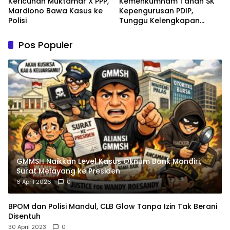
Kericuhan Muktamar X PPP,
Kemenkumham Tahan SK
Mardiono Bawa Kasus ke
Kepengurusan PDIP,
Polisi
Tunggu Kelengkapan
Administrasi
Pos Populer
GMMSH Naikkan Level Kasus Oknum Bank Mandiri,
Surat Melayang ke Presiden
6 April 2026
0
BPOM dan Polisi Mandul, CLB Glow Tanpa Izin Tak Berani
Disentuh
30 April 2023
0