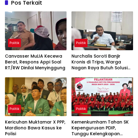
Pos Terkait
Politik
Politik
Canvasser MuLIA Kecewa
Nurchalis Soroti Banjir
Berat, Respons Appi Soal
Kronis di Tripa, Warga
RT/RW Dinilai Menyinggung
Nagan Raya Butuh Solusi
Permanen
Politik
Politik
Kericuhan Muktamar X PPP,
Kemenkumham Tahan SK
Mardiono Bawa Kasus ke
Kepengurusan PDIP,
Polisi
Tunggu Kelengkapan