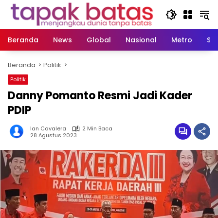
Langsung
ke
konten
Beranda
News
Global
Nasional
Metro
So
Beranda
Politik
Politik
Danny Pomanto Resmi Jadi Kader
PDIP
Ian Cavalera
2 Min Baca
28 Agustus 2023