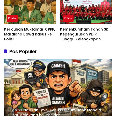
Politik
Politik
Kericuhan Muktamar X PPP,
Kemenkumham Tahan SK
Mardiono Bawa Kasus ke
Kepengurusan PDIP,
Polisi
Tunggu Kelengkapan
Administrasi
Pos Populer
GMMSH Naikkan Level Kasus Oknum Bank Mandiri,
Surat Melayang ke Presiden