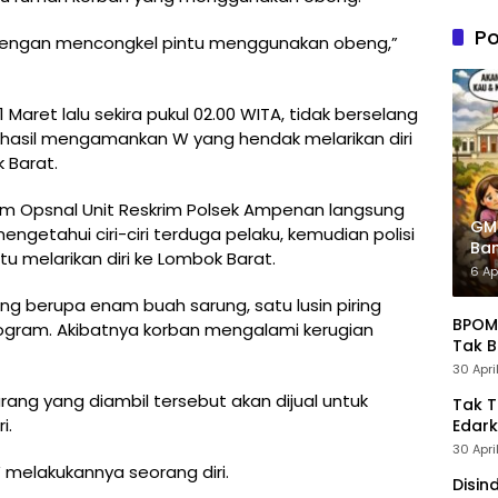
n PDIP
Tung
Po
dengan mencongkel pintu menggunakan obeng,”
Kele
Admin
Maret lalu sekira pukul 02.00 WITA, tidak berselang
berhasil mengamankan W yang hendak melarikan diri
 Barat.
im Opsnal Unit Reskrim Polsek Ampenan langsung
GM
ngetahui ciri-ciri terduga pelaku, kemudian polisi
Ban
u melarikan diri ke Lombok Barat.
Pre
6 Ap
g berupa enam buah sarung, satu lusin piring
BPOM 
logram. Akibatnya korban mengalami kerugian
Tak B
30 Apri
ng yang diambil tersebut akan dijual untuk
Tak 
i.
Edark
30 Apri
W melakukannya seorang diri.
Disin