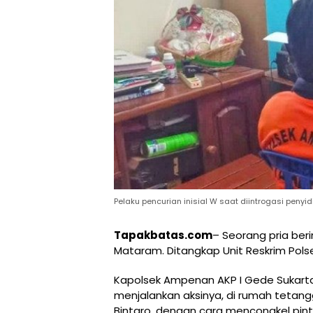
Pelaku pencurian inisial W saat diintrogasi penyi
Tapakbatas.com
– Seorang pria be
Mataram. Ditangkap Unit Reskrim Pols
Kapolsek Ampenan AKP I Gede Sukart
menjalankan aksinya, di rumah tetang
Bintaro, dengan cara mencongkel pi