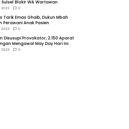
 Sulsel Blokir WA Wartawan
l 2023
0
 Tarik Emas Ghaib, Dukun Mbah
 Perawani Anak Pasien
l 2023
0
 Disusupi Provokator, 2.150 Aparat
gan Mengawal May Day Hari Ini
l 2023
0