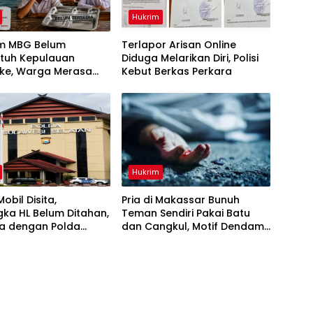
Hukrim
m MBG Belum
Terlapor Arisan Online
tuh Kepulauan
Diduga Melarikan Diri, Polisi
ke, Warga Merasa
Kebut Berkas Perkara
irikan
Hukrim
obil Disita,
Pria di Makassar Bunuh
ka HL Belum Ditahan,
Teman Sendiri Pakai Batu
a dengan Polda
dan Cangkul, Motif Dendam
Lama