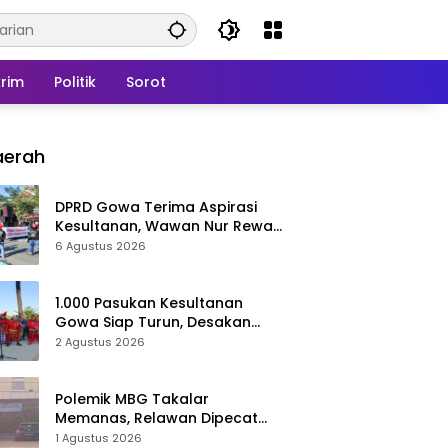
rim
Politik
Sorot
aerah
DPRD Gowa Terima Aspirasi
Kesultanan, Wawan Nur Rewa
Apresiasi Polresta Gowa
6 Agustus 2026
1.000 Pasukan Kesultanan
Gowa Siap Turun, Desakan
Cabut Perda LAD Menguat
2 Agustus 2026
Polemik MBG Takalar
Memanas, Relawan Dipecat
Sepihak? BGN Mulai Bongkar
1 Agustus 2026