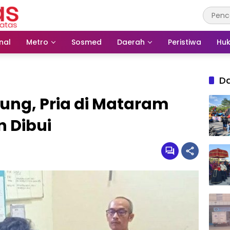
nal
Metro
Sosmed
Daerah
Peristiwa
Huk
D
rung, Pria di Mataram
 Dibui