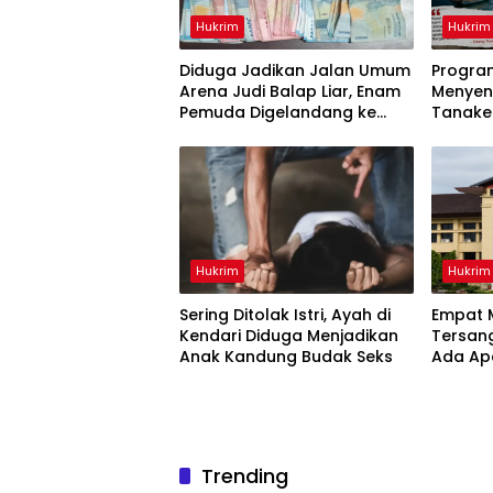
Hukrim
Hukrim
Diduga Jadikan Jalan Umum
Progra
Arena Judi Balap Liar, Enam
Menyen
Pemuda Digelandang ke
Tanake
Polresta Gowa
Dianakt
Hukrim
Hukrim
Sering Ditolak Istri, Ayah di
Empat M
Kendari Diduga Menjadikan
Tersang
Anak Kandung Budak Seks
Ada Ap
Sulsel?
Trending