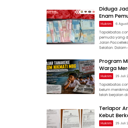
Diduga Jad
Enam Pemu
Hukrim
6 Agus
Tapakbatas.com
pemuda yang did
Jalan Paccellek
Selatan. Dalam 
Program M
Warga Mera
Hukrim
25 Juli
Tapakbatas.com
belum menikmati
telah berjalan d
Terlapor Ar
Kebut Berk
Hukrim
25 Juli