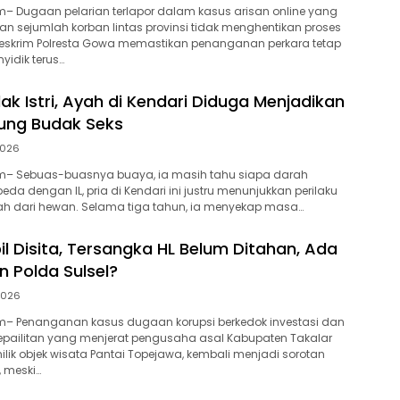
– Dugaan pelarian terlapor dalam kasus arisan online yang
n sejumlah korban lintas provinsi tidak menghentikan proses
reskrim Polresta Gowa memastikan penanganan perkara tetap
yidik terus…
lak Istri, Ayah di Kendari Diduga Menjadikan
ung Budak Seks
2026
– Sebuas-buasnya buaya, ia masih tahu siapa darah
da dengan IL, pria di Kendari ini justru menunjukkan perilaku
ah dari hewan. Selama tiga tahun, ia menyekap masa…
l Disita, Tersangka HL Belum Ditahan, Ada
 Polda Sulsel?
 2026
– Penanganan kasus dugaan korupsi berkedok investasi dan
epailitan yang menjerat pengusaha asal Kabupaten Takalar
emilik objek wisata Pantai Topejawa, kembali menjadi sorotan
, meski…