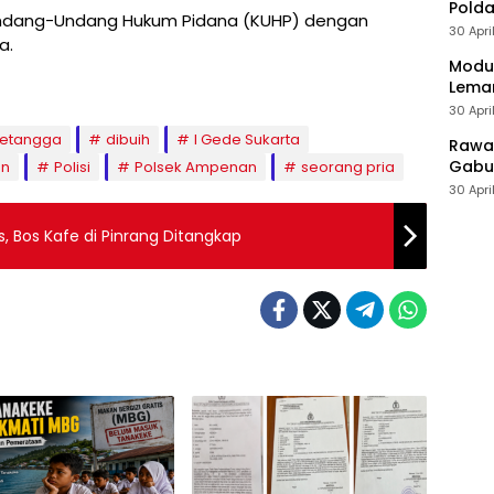
Polda
 Undang-Undang Hukum Pidana (KUHP) dengan
30 Apri
a.
Modus
Leman
30 Apri
 tetangga
dibuih
I Gede Sukarta
Rawan
Gabun
an
Polisi
Polsek Ampenan
seorang pria
30 Apri
, Bos Kafe di Pinrang Ditangkap