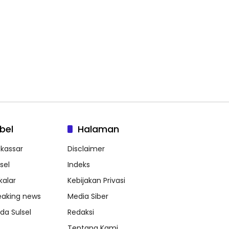
bel
Halaman
kassar
Disclaimer
sel
Indeks
kalar
Kebijakan Privasi
eaking news
Media Siber
lda Sulsel
Redaksi
Tentang Kami