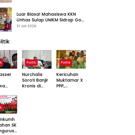
Kasus
Luar Biasa! Mahasiswa KKN
Unhas Sulap UMKM Sidrap Go
Digital dalam Hitungan Hari
31 Juli 2026
litik
ik
Politik
Politik
asser
Nurchalis
Kericuhan
Soroti Banjir
Muktamar X
wa
Kronis di
PPP,
,
Tripa, Warga
Mardiono
ons
Nagan Raya
Bawa Kasus
Soal
Butuh Solusi
ke Polisi
ik
 Dinilai
Permanen
inggung
nkumh
ahan SK
ngurusa