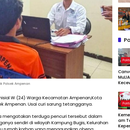
Po
Polit
Canv
MuLIA
Kece
dik Polsek Ampenan
Berat
Resp
rinisial W (24) Warga Kecamatan Ampenan,Kota
Appi 
Polit
ek Ampenan. Usai curi sarung tetangganya.
RT/RW
Meny
Keme
a mengatakan terduga pencuri tersebut dalam
am T
ganya sendiri di wilayah Kampung Bugis, Kelurahan
Kepe
ntu rumah korban yang menggunakan obeng.