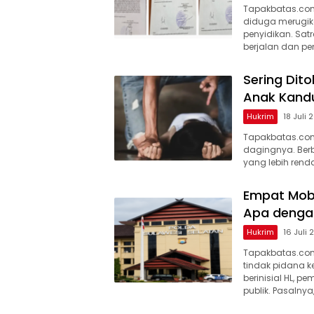
Tapakbatas.com
diduga merugika
penyidikan. Sat
berjalan dan pen
Sering Dito
Anak Kand
Hukrim
18 Juli 
Tapakbatas.com
dagingnya. Berbe
yang lebih rend
Empat Mobi
Apa dengan
Hukrim
16 Juli
Tapakbatas.com
tindak pidana k
berinisial HL, p
publik. Pasalnya