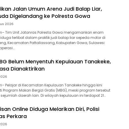
ikan Jalan Umum Arena Judi Balap Liar,
da Digelandang ke Polresta Gowa
tus 2026
– Tim Unit Jatanras Polresta Gowa mengamankan enam
uga terlibat dalam praktik judi balap liar sepeda motor di
ang, Kecamatan Pattallassang, Kabupaten Gowa, Sulawesi
operasi…
BG Belum Menyentuh Kepulauan Tanakeke,
sa Dianaktirikan
 2026
– Pelajar di Kecamatan Kepulauan Tanakeke hingga kini
 Program Makan Bergizi Gratis (MBG), meski program tersebut
i sejumlah daerah lain. Di wilayah kepulauan ini terdapat 21…
isan Online Diduga Melarikan Diri, Polisi
as Perkara
 2026