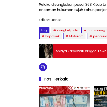
Pelaku disangkakan pasal 363 Kitab
ancaman hukuman tujuh tahun penjar
Editor: Dento
Tag:
congkel pintu
curi sarung
kapolsek
Mataram
pencuri
Aniaya Karyawati hingga Tewas
Pos Terkait