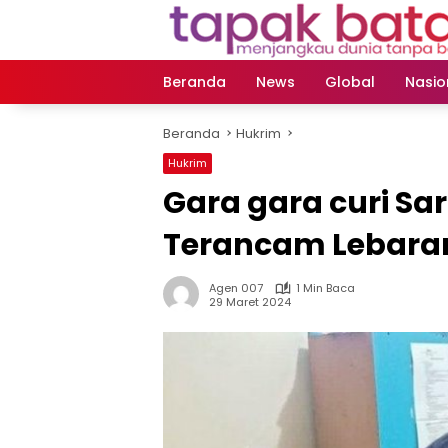
Langsung
ke
konten
Beranda
News
Global
Nasio
Beranda
Hukrim
Hukrim
Gara gara curi Sa
Terancam Lebaran
Agen 007
1 Min Baca
29 Maret 2024