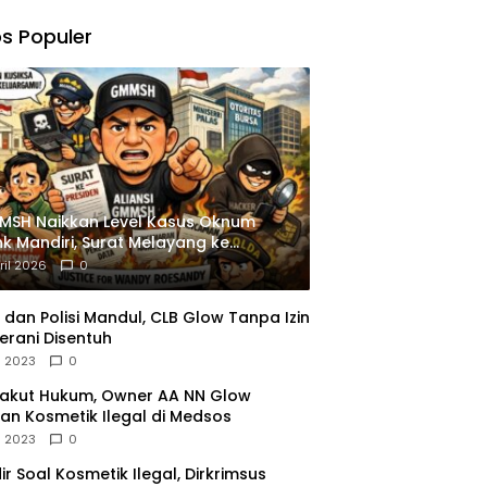
,
gu
s Populer
ngkapan
istrasi
MSH Naikkan Level Kasus Oknum
k Mandiri, Surat Melayang ke
siden
ril 2026
0
dan Polisi Mandul, CLB Glow Tanpa Izin
erani Disentuh
l 2023
0
Takut Hukum, Owner AA NN Glow
an Kosmetik Ilegal di Medsos
l 2023
0
dir Soal Kosmetik Ilegal, Dirkrimsus