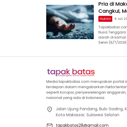
Pria di Ma
Cangkul, 
Hukrim
8 Juli 
Tapakbatas.com–
Nusa Tenggara 
darah di kamar 
Senin (6/7/2026
Media tapakbatas.com merupakan portal info
terdepan dalam mengabarkan fakta tenta
seperti korupsi, penyewelengan anggaran, h
nasional yang ada di Indonesia
Jalan Ujung Pandang, Bulo Gading,
Kota Makassar, Sulawesi Selatan
tapakbatas28@gmail.com