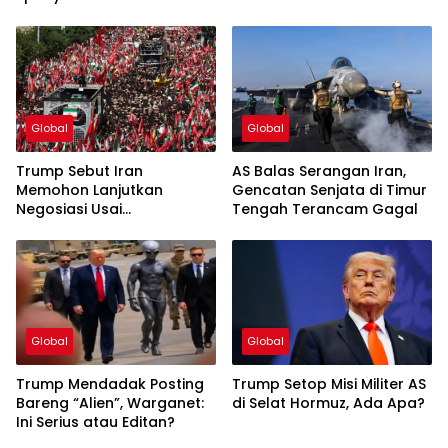
Global
Global
Trump Sebut Iran
AS Balas Serangan Iran,
Memohon Lanjutkan
Gencatan Senjata di Timur
Negosiasi Usai
Tengah Terancam Gagal
Pemakaman Khamenei
Global
Global
Trump Mendadak Posting
Trump Setop Misi Militer AS
Bareng “Alien”, Warganet:
di Selat Hormuz, Ada Apa?
Ini Serius atau Editan?