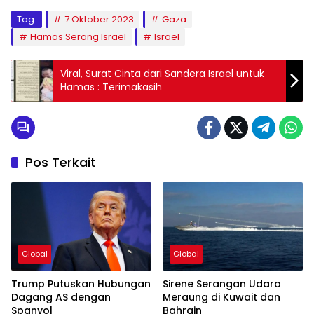
Tag:
7 Oktober 2023
Gaza
Hamas Serang Israel
Israel
Viral, Surat Cinta dari Sandera Israel untuk
Hamas : Terimakasih
Pos Terkait
Global
Global
Trump Putuskan Hubungan
Sirene Serangan Udara
Dagang AS dengan
Meraung di Kuwait dan
Spanyol
Bahrain