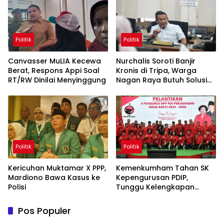
Politik
Politik
Canvasser MuLIA Kecewa
Nurchalis Soroti Banjir
Berat, Respons Appi Soal
Kronis di Tripa, Warga
RT/RW Dinilai Menyinggung
Nagan Raya Butuh Solusi
Permanen
Politik
Politik
Kericuhan Muktamar X PPP,
Kemenkumham Tahan SK
Mardiono Bawa Kasus ke
Kepengurusan PDIP,
Polisi
Tunggu Kelengkapan
Administrasi
Pos Populer