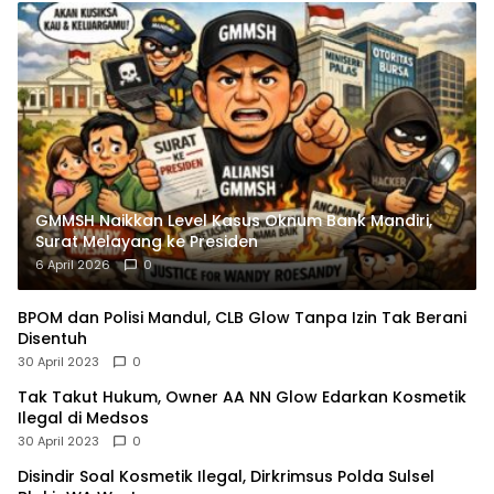
GMMSH Naikkan Level Kasus Oknum Bank Mandiri,
Surat Melayang ke Presiden
6 April 2026
0
BPOM dan Polisi Mandul, CLB Glow Tanpa Izin Tak Berani
Disentuh
30 April 2023
0
Tak Takut Hukum, Owner AA NN Glow Edarkan Kosmetik
Ilegal di Medsos
30 April 2023
0
Disindir Soal Kosmetik Ilegal, Dirkrimsus Polda Sulsel