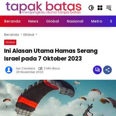
Langsung
ke
konten
Beranda
News
Global
Nasional
Metro
So
Beranda
Global
Global
Ini Alasan Utama Hamas Serang
Israel pada 7 Oktober 2023
Ian Cavalera
3 Min Baca
28 November 2023