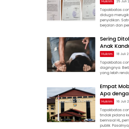
Hukrim
25 Juli
Tapakbatas.com
diduga merugika
penyidikan. Sat
berjalan dan pen
Sering Dito
Anak Kand
Hukrim
18 Juli 
Tapakbatas.com
dagingnya. Berbe
yang lebih rend
Empat Mobi
Apa dengan
Hukrim
16 Juli
Tapakbatas.com
tindak pidana k
berinisial HL, p
publik. Pasalnya