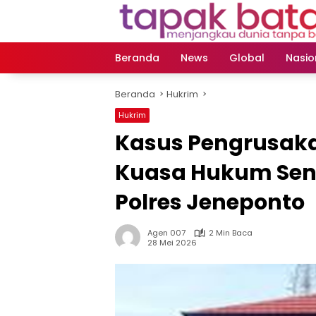
Langsung
ke
konten
Beranda
News
Global
Nasio
Beranda
Hukrim
Hukrim
Kasus Pengrusak
Kuasa Hukum Senti
Polres Jeneponto
Agen 007
2 Min Baca
28 Mei 2026