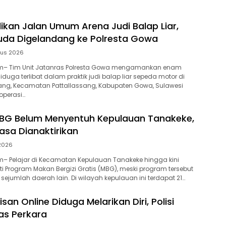
ikan Jalan Umum Arena Judi Balap Liar,
da Digelandang ke Polresta Gowa
tus 2026
– Tim Unit Jatanras Polresta Gowa mengamankan enam
uga terlibat dalam praktik judi balap liar sepeda motor di
ang, Kecamatan Pattallassang, Kabupaten Gowa, Sulawesi
operasi…
BG Belum Menyentuh Kepulauan Tanakeke,
sa Dianaktirikan
 2026
– Pelajar di Kecamatan Kepulauan Tanakeke hingga kini
 Program Makan Bergizi Gratis (MBG), meski program tersebut
i sejumlah daerah lain. Di wilayah kepulauan ini terdapat 21…
isan Online Diduga Melarikan Diri, Polisi
as Perkara