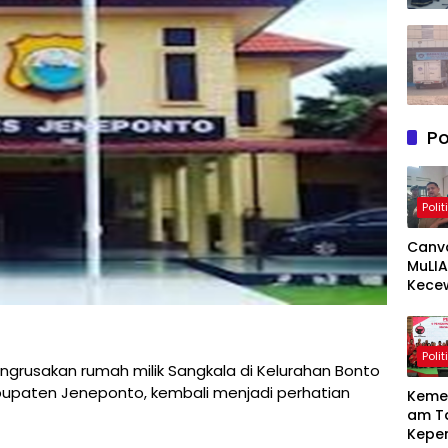
Po
Polit
Canv
MuLIA
Kece
Berat
Resp
Appi 
Polit
RT/RW
grusakan rumah milik Sangkala di Kelurahan Bonto
Meny
paten Jeneponto, kembali menjadi perhatian
Keme
am T
Kepe