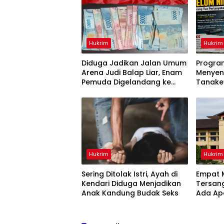
Hukrim
Hukrim
Diduga Jadikan Jalan Umum
Progra
Arena Judi Balap Liar, Enam
Menyen
Pemuda Digelandang ke
Tanake
Polresta Gowa
Dianakt
Hukrim
Hukrim
Sering Ditolak Istri, Ayah di
Empat M
Kendari Diduga Menjadikan
Tersang
Anak Kandung Budak Seks
Ada Ap
Sulsel?