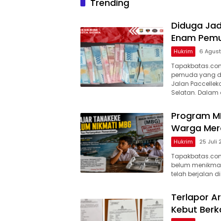
Trending
Diduga Jad
Enam Pemu
Hukrim
6 Agus
Tapakbatas.com
pemuda yang did
Jalan Paccellek
Selatan. Dalam 
Program M
Warga Mera
Hukrim
25 Juli
Tapakbatas.com
belum menikmati
telah berjalan d
Terlapor Ar
Kebut Berk