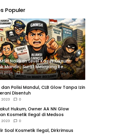
,
gu
s Populer
ngkapan
istrasi
MSH Naikkan Level Kasus Oknum
k Mandiri, Surat Melayang ke
siden
ril 2026
0
dan Polisi Mandul, CLB Glow Tanpa Izin
erani Disentuh
l 2023
0
Takut Hukum, Owner AA NN Glow
an Kosmetik Ilegal di Medsos
l 2023
0
dir Soal Kosmetik Ilegal, Dirkrimsus