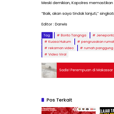
Meski demikian, Kapolres memastikan l
“Baik, akan saya tindak lanjuti,” singka
Editor : Darwis
Tag:
Bonto Tangnga
Jenepont
Kuasa Hukum
pengrusakan ruma
rekaman video
rumah panggung
Video Viral
Sadis! Perempuan di Makassar 
Pos Terkait