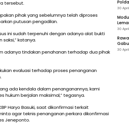
Polda
a tersebut.
30 Apri
upakan pihak yang sebelumnya telah diproses
Modus
arkan putusan pengadilan.
Leman
30 Apri
sus ini sudah terpenuhi dengan adanya alat bukti
Rawan
saksi,” katanya.
Gabun
30 Apri
m adanya tindakan penahanan terhadap dua pihak
kukan evaluasi terhadap proses penanganan
.
memang ada kendala dalam penanganannya, kami
ses hukum berjalan maksimal,” tegasnya.
P Haryo Basuki, saat dikonfirmasi terkait
nta agar teknis penanganan perkara dikonfirmasi
res Jeneponto.