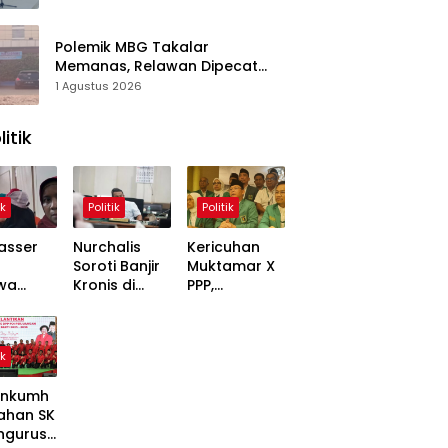
Polemik MBG Takalar
Memanas, Relawan Dipecat
Sepihak? BGN Mulai Bongkar
1 Agustus 2026
Kasus
litik
ik
Politik
Politik
asser
Nurchalis
Kericuhan
Soroti Banjir
Muktamar X
wa
Kronis di
PPP,
,
Tripa, Warga
Mardiono
ons
Nagan Raya
Bawa Kasus
Soal
Butuh Solusi
ke Polisi
ik
 Dinilai
Permanen
inggung
nkumh
ahan SK
ngurusa