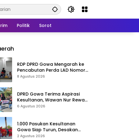
rim
Politik
Sorot
aerah
RDP DPRD Gowa Mengarah ke
Pencabutan Perda LAD Nomor
5 Tahun 2016
8 Agustus 2026
DPRD Gowa Terima Aspirasi
Kesultanan, Wawan Nur Rewa
Apresiasi Polresta Gowa
6 Agustus 2026
1.000 Pasukan Kesultanan
Gowa Siap Turun, Desakan
Cabut Perda LAD Menguat
2 Agustus 2026