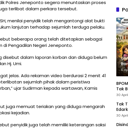
n PDIP
ik Polres Jeneponto segera menuntaskan proses
Tung
ga terlibat dalam perkara tersebut.
Po
Kele
Admin
SH, menilai penyidik telah mengantongi alat bukti
ukum lanjutan terhadap sejumlah terduga pelaku.
sebut beberapa orang telah ditetapkan sebagai
m di Pengadilan Negeri Jeneponto.
ng disebut dalam laporan korban dan diduga belum
GM
dan Hj. Umi.
Ban
Pre
6 Ap
at jelas. Ada rekaman video berdurasi 2 menit 41
erlibatan sejumlah pihak dalam peristiwa
BPOM 
rban,” ujar Sudirman kepada wartawan, Kamis
Tak B
30 Apri
Tak 
but juga memuat teriakan yang diduga mengarah
Edark
kasi kejadian.
30 Apri
but penyidik juga telah memiliki keterangan saksi
Disin