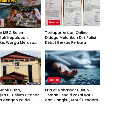
Hukrim
m MBG Belum
Terlapor Arisan Online
tuh Kepulauan
Diduga Melarikan Diri, Polisi
ke, Warga Merasa
Kebut Berkas Perkara
irikan
Hukrim
obil Disita,
Pria di Makassar Bunuh
ka HL Belum Ditahan,
Teman Sendiri Pakai Batu
a dengan Polda
dan Cangkul, Motif Dendam
Lama