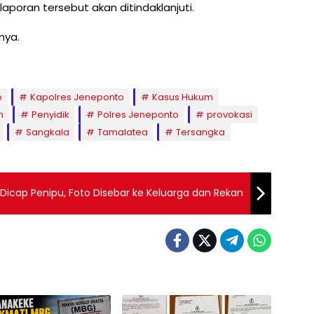
aporan tersebut akan ditindaklanjuti.
tnya.
o
Kapolres Jeneponto
Kasus Hukum
h
Penyidik
Polres Jeneponto
provokasi
Sangkala
Tamalatea
Tersangka
Dicap Penipu, Foto Disebar ke Keluarga dan Rekan