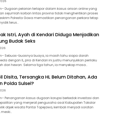
 2026
– Dugaan pelarian terlapor dalam kasus arisan online yang
n sejumlah korban lintas provinsi tidak menghentikan proses
reskrim Polresta Gowa memastikan penanganan perkara tetap
yidik terus…
lak Istri, Ayah di Kendari Diduga Menjadikan
ung Budak Seks
2026
– Sebuas-buasnya buaya, ia masih tahu siapa darah
da dengan IL, pria di Kendari ini justru menunjukkan perilaku
ah dari hewan. Selama tiga tahun, ia menyekap masa…
l Disita, Tersangka HL Belum Ditahan, Ada
 Polda Sulsel?
 2026
– Penanganan kasus dugaan korupsi berkedok investasi dan
epailitan yang menjerat pengusaha asal Kabupaten Takalar
emilik objek wisata Pantai Topejawa, kembali menjadi sorotan
, meski…