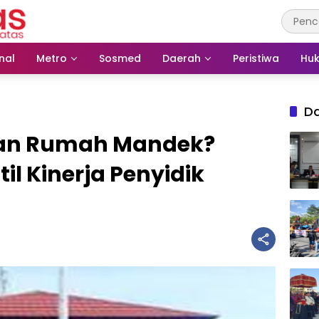
nal
Metro
Sosmed
Daerah
Peristiwa
Huk
D
an Rumah Mandek?
l Kinerja Penyidik