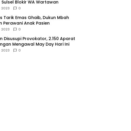
 Sulsel Blokir WA Wartawan
l 2023
0
 Tarik Emas Ghaib, Dukun Mbah
 Perawani Anak Pasien
l 2023
0
 Disusupi Provokator, 2.150 Aparat
gan Mengawal May Day Hari Ini
l 2023
0