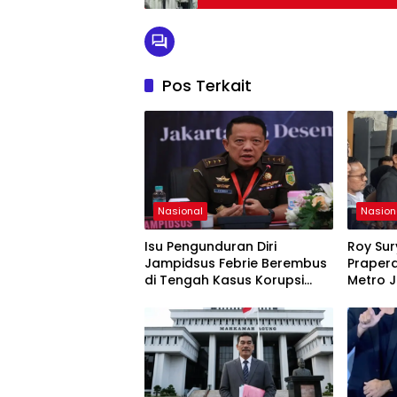
Pos Terkait
Nasional
Nasion
Isu Pengunduran Diri
Roy Su
Jampidsus Febrie Berembus
Prapera
di Tengah Kasus Korupsi
Metro 
Batubara