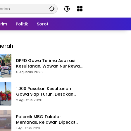
rim
Politik
Sorot
aerah
DPRD Gowa Terima Aspirasi
Kesultanan, Wawan Nur Rewa
Apresiasi Polresta Gowa
6 Agustus 2026
1.000 Pasukan Kesultanan
Gowa Siap Turun, Desakan
Cabut Perda LAD Menguat
2 Agustus 2026
Polemik MBG Takalar
Memanas, Relawan Dipecat
Sepihak? BGN Mulai Bongkar
1 Agustus 2026