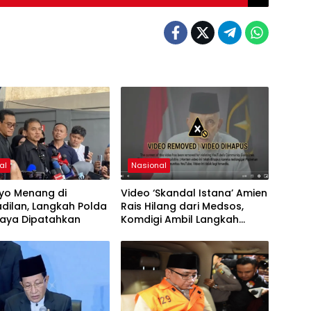
al
Nasional
ryo Menang di
Video ‘Skandal Istana’ Amien
dilan, Langkah Polda
Rais Hilang dari Medsos,
Jaya Dipatahkan
Komdigi Ambil Langkah
Takedown