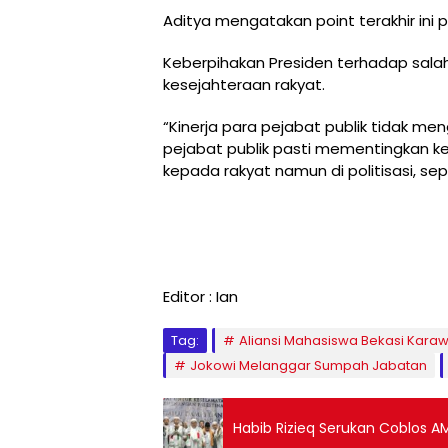
Aditya mengatakan point terakhir ini p
Keberpihakan Presiden terhadap sala
kesejahteraan rakyat.
“Kinerja para pejabat publik tidak me
pejabat publik pasti mementingkan ke
kepada rakyat namun di politisasi, se
Editor : Ian
Tag:
Aliansi Mahasiswa Bekasi Kara
Jokowi Melanggar Sumpah Jabatan
Habib Rizieq Serukan Coblos A