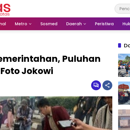
nal
Metro
Sosmed
Daerah
Peristiwa
Huk
D
emerintahan, Puluhan
Foto Jokowi