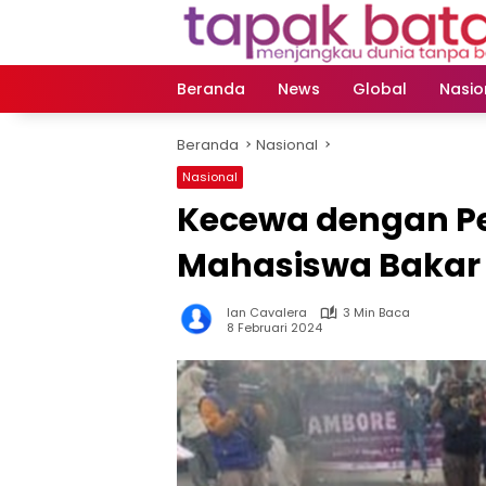
Langsung
ke
konten
Beranda
News
Global
Nasio
Beranda
Nasional
Nasional
Kecewa dengan P
Mahasiswa Bakar 
Ian Cavalera
3 Min Baca
8 Februari 2024