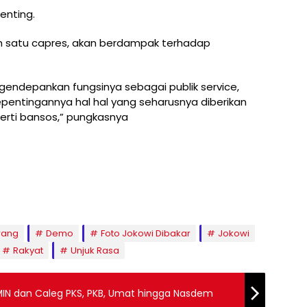
enting.
h satu capres, akan berdampak terhadap
ngendepankan fungsinya sebagai publik service,
pentingannya hal hal yang seharusnya diberikan
perti bansos,” pungkasnya
wang
Demo
Foto Jokowi Dibakar
Jokowi
Rakyat
Unjuk Rasa
MIN dan Caleg PKS, PKB, Umat hingga Nasdem