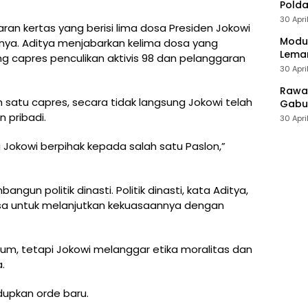
Polda
30 Apri
n kertas yang berisi lima dosa Presiden Jokowi
Modus
ya. Aditya menjabarkan kelima dosa yang
Leman
 capres penculikan aktivis 98 dan pelanggaran
30 Apri
Rawan
satu capres, secara tidak langsung Jokowi telah
Gabun
 pribadi.
30 Apri
i Jokowi berpihak kepada salah satu Paslon,”
ngun politik dinasti. Politik dinasti, kata Aditya,
asa untuk melanjutkan kekuasaannya dengan
m, tetapi Jokowi melanggar etika moralitas dan
.
dupkan orde baru.