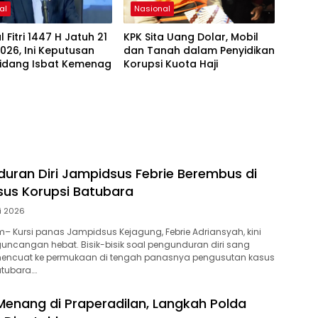
al
Nasional
l Fitri 1447 H Jatuh 21
KPK Sita Uang Dolar, Mobil
026, Ini Keputusan
dan Tanah dalam Penyidikan
Sidang Isbat Kemenag
Korupsi Kuota Haji
duran Diri Jampidsus Febrie Berembus di
us Korupsi Batubara
li 2026
 Kursi panas Jampidsus Kejagung, Febrie Adriansyah, kini
ncangan hebat. Bisik-bisik soal pengunduran diri sang
 mencuat ke permukaan di tengah panasnya pengusutan kasus
atubara….
Menang di Praperadilan, Langkah Polda