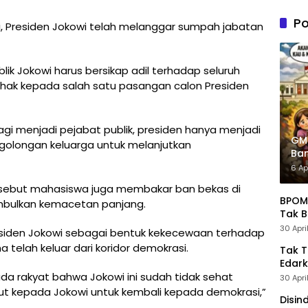
n PDIP
Tung
Po
ai, Presiden Jokowi telah melanggar sumpah jabatan
Kele
Admin
ik Jokowi harus bersikap adil terhadap seluruh
hak kepada salah satu pasangan calon Presiden
lagi menjadi pejabat publik, presiden hanya menjadi
GM
golongan keluarga untuk melanjutkan
Ban
Pre
6 Ap
tersebut mahasiswa juga membakar ban bekas di
BPOM 
imbulkan kemacetan panjang.
Tak B
30 Apri
esiden Jokowi sebagai bentuk kekecewaan terhadap
telah keluar dari koridor demokrasi.
Tak 
Edark
ada rakyat bahwa Jokowi ini sudah tidak sehat
30 Apri
t kepada Jokowi untuk kembali kepada demokrasi,”
Disin