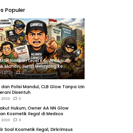
,
gu
s Populer
ngkapan
istrasi
MSH Naikkan Level Kasus Oknum
k Mandiri, Surat Melayang ke
siden
ril 2026
0
dan Polisi Mandul, CLB Glow Tanpa Izin
erani Disentuh
l 2023
0
Takut Hukum, Owner AA NN Glow
an Kosmetik Ilegal di Medsos
l 2023
0
dir Soal Kosmetik Ilegal, Dirkrimsus