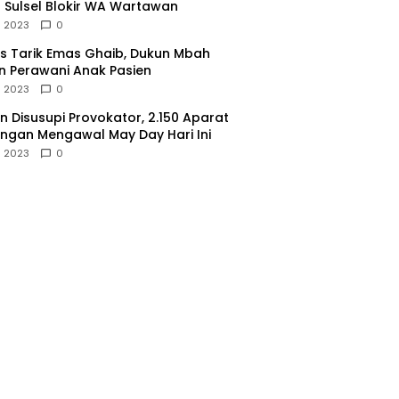
 Sulsel Blokir WA Wartawan
l 2023
0
 Tarik Emas Ghaib, Dukun Mbah
 Perawani Anak Pasien
l 2023
0
 Disusupi Provokator, 2.150 Aparat
gan Mengawal May Day Hari Ini
l 2023
0