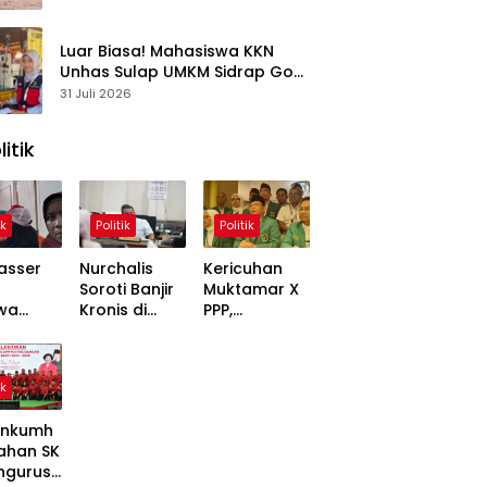
Kasus
Luar Biasa! Mahasiswa KKN
Unhas Sulap UMKM Sidrap Go
Digital dalam Hitungan Hari
31 Juli 2026
litik
ik
Politik
Politik
asser
Nurchalis
Kericuhan
Soroti Banjir
Muktamar X
wa
Kronis di
PPP,
,
Tripa, Warga
Mardiono
ons
Nagan Raya
Bawa Kasus
Soal
Butuh Solusi
ke Polisi
ik
 Dinilai
Permanen
inggung
nkumh
ahan SK
ngurusa