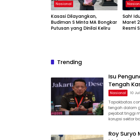
Nasional
Nasion
Kasasi Dilayangkan,
Sah! Idu
Budiman S Minta MA Bongkar
Maret 2
Putusan yang Dinilai Keliru
Resmi 
Trending
Isu Pengun
Tengah Kas
Nasional
10 Ju
Tapakbatas.com–
tengah dalam gu
pejabat tinggi
korupsi sektor b
Roy Suryo 