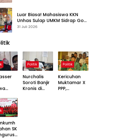
Kasus
Luar Biasa! Mahasiswa KKN
Unhas Sulap UMKM Sidrap Go
Digital dalam Hitungan Hari
31 Juli 2026
litik
ik
Politik
Politik
asser
Nurchalis
Kericuhan
Soroti Banjir
Muktamar X
wa
Kronis di
PPP,
,
Tripa, Warga
Mardiono
ons
Nagan Raya
Bawa Kasus
Soal
Butuh Solusi
ke Polisi
ik
 Dinilai
Permanen
inggung
nkumh
ahan SK
ngurusa