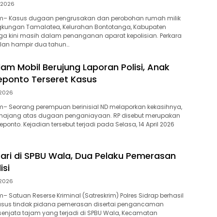
l 2026
– Kasus dugaan pengrusakan dan perobohan rumah milik
ngkungan Tamalatea, Kelurahan Bontotanga, Kabupaten
ga kini masih dalam penanganan aparat kepolisian. Perkara
alan hampir dua tahun…
am Mobil Berujung Laporan Polisi, Anak
eponto Terseret Kasus
 2026
– Seorang perempuan berinisial ND melaporkan kekasihnya,
Mamajang atas dugaan penganiayaan. RP disebut merupakan
ponto. Kejadian tersebut terjadi pada Selasa, 14 April 2026
 Hari di SPBU Wala, Dua Pelaku Pemerasan
isi
 2026
 Satuan Reserse Kriminal (Satreskrim) Polres Sidrap berhasil
us tindak pidana pemerasan disertai pengancaman
njata tajam yang terjadi di SPBU Wala, Kecamatan