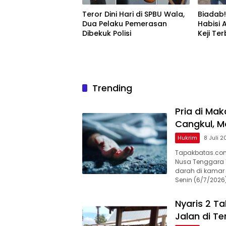
Teror Dini Hari di SPBU Wala,
Biadab
Dua Pelaku Pemerasan
Habisi 
Dibekuk Polisi
Keji Te
Trending
Pria di Ma
Cangkul, 
Hukrim
8 Juli 
Tapakbatas.com–
Nusa Tenggara 
darah di kamar 
Senin (6/7/2026
Nyaris 2 T
Jalan di T