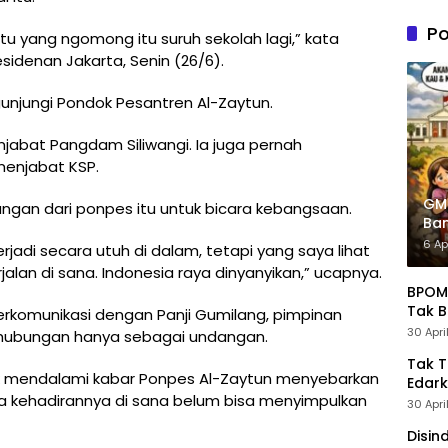
n PDIP
Tung
Po
tu yang ngomong itu suruh sekolah lagi,” kata
Kele
sidenan Jakarta, Senin (26/6).
Admin
unjungi Pondok Pesantren Al-Zaytun.
jabat Pangdam Siliwangi. Ia juga pernah
menjabat KSP.
GM
ngan dari ponpes itu untuk bicara kebangsaan.
Ban
Pre
6 Ap
rjadi secara utuh di dalam, tetapi yang saya lihat
an di sana. Indonesia raya dinyanyikan,” ucapnya.
BPOM 
Tak B
komunikasi dengan Panji Gumilang, pimpinan
30 Apri
 hubungan hanya sebagai undangan.
Tak 
k mendalami kabar Ponpes Al-Zaytun menyebarkan
Edark
a kehadirannya di sana belum bisa menyimpulkan
30 Apri
Disin