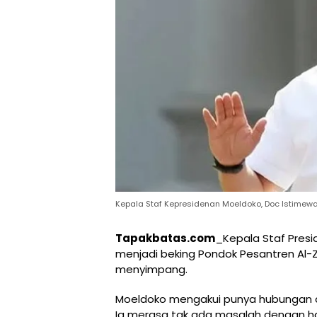
Kepala Staf Kepresidenan Moeldoko, Doc Istimew
Tapakbatas.com
_Kepala Staf Pres
menjadi beking Pondok Pesantren Al-
menyimpang.
Moeldoko mengakui punya hubungan de
Ia merasa tak ada masalah dengan hal