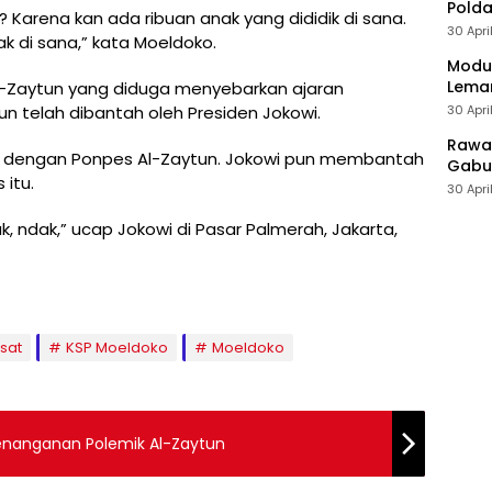
Polda
? Karena kan ada ribuan anak yang dididik di sana.
30 Apri
ak di sana,” kata Moeldoko.
Modus
Leman
l-Zaytun yang diduga menyebarkan ajaran
30 Apri
un telah dibantah oleh Presiden Jokowi.
Rawan
na dengan Ponpes Al-Zaytun. Jokowi pun membantah
Gabun
itu.
30 Apri
k, ndak,” ucap Jokowi di Pasar Palmerah, Jakarta,
sat
KSP Moeldoko
Moeldoko
Penanganan Polemik Al-Zaytun