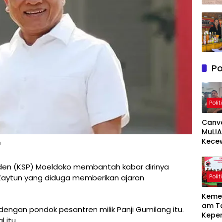
Po
Polit
Canv
MuLIA
Kece
a
Berat
Resp
iden (KSP) Moeldoko membantah kabar dirinya
Appi 
Polit
Zaytun yang diduga memberikan ajaran
RT/RW
Meny
Keme
am T
ngan pondok pesantren milik Panji Gumilang itu.
Kepe
 itu.