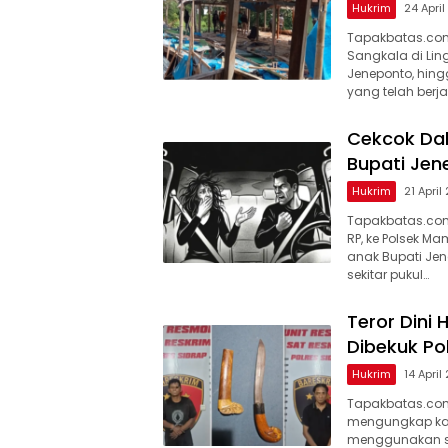
Hukrim
24 Apri
Tapakbatas.com
Sangkala di Li
Jeneponto, hing
yang telah berj
Cekcok Dal
Bupati Jen
Hukrim
21 April
Tapakbatas.com
RP, ke Polsek 
anak Bupati Jene
sekitar pukul…
Teror Dini
Dibekuk Pol
Hukrim
14 April
Tapakbatas.com–
mengungkap kas
menggunakan se