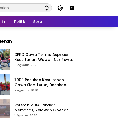
rim
Politik
Sorot
aerah
DPRD Gowa Terima Aspirasi
Kesultanan, Wawan Nur Rewa
Apresiasi Polresta Gowa
6 Agustus 2026
1.000 Pasukan Kesultanan
Gowa Siap Turun, Desakan
Cabut Perda LAD Menguat
2 Agustus 2026
Polemik MBG Takalar
Memanas, Relawan Dipecat
Sepihak? BGN Mulai Bongkar
1 Agustus 2026