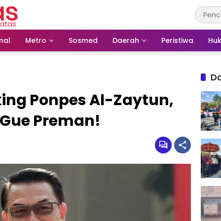
nal
Metro
Sosmed
Daerah
Peristiwa
Huk
D
king Ponpes Al-Zaytun,
 Gue Preman!