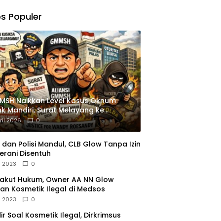
,
gu
s Populer
ngkapan
istrasi
MSH Naikkan Level Kasus Oknum
k Mandiri, Surat Melayang ke
siden
ril 2026
0
dan Polisi Mandul, CLB Glow Tanpa Izin
erani Disentuh
l 2023
0
Takut Hukum, Owner AA NN Glow
an Kosmetik Ilegal di Medsos
l 2023
0
dir Soal Kosmetik Ilegal, Dirkrimsus