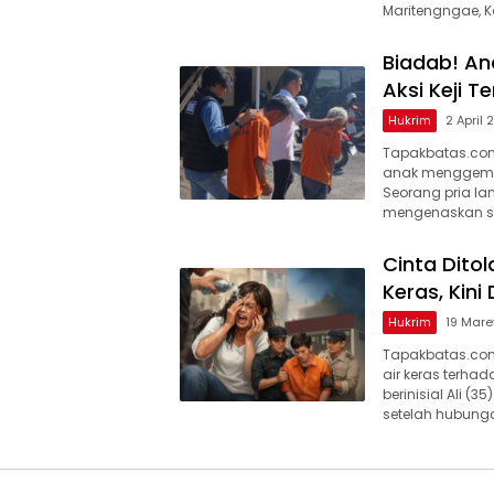
Maritengngae, K
Biadab! An
Aksi Keji T
Hukrim
2 April
Tapakbatas.co
anak menggempa
Seorang pria la
mengenaskan se
Cinta Ditol
Keras, Kini
Hukrim
19 Mare
Tapakbatas.com
air keras terha
berinisial Ali (3
setelah hubung