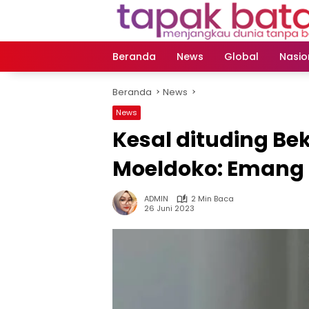
Langsung
ke
konten
Beranda
News
Global
Nasio
Beranda
News
News
Kesal dituding Be
Moeldoko: Emang
ADMIN
2 Min Baca
26 Juni 2023