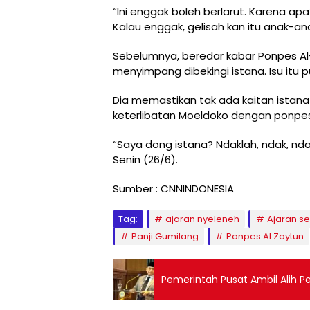
“Ini enggak boleh berlarut. Karena apa
Kalau enggak, gelisah kan itu anak-an
Sebelumnya, beredar kabar Ponpes A
menyimpang dibekingi istana. Isu itu p
Dia memastikan tak ada kaitan ista
keterlibatan Moeldoko dengan ponpes 
“Saya dong istana? Ndaklah, ndak, nda
Senin (26/6).
Sumber : CNNINDONESIA
Tag:
ajaran nyeleneh
Ajaran se
Panji Gumilang
Ponpes Al Zaytun
Pemerintah Pusat Ambil Alih 