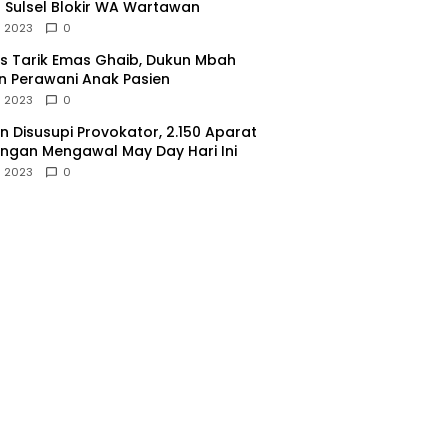
 Sulsel Blokir WA Wartawan
l 2023
0
 Tarik Emas Ghaib, Dukun Mbah
 Perawani Anak Pasien
l 2023
0
 Disusupi Provokator, 2.150 Aparat
gan Mengawal May Day Hari Ini
l 2023
0