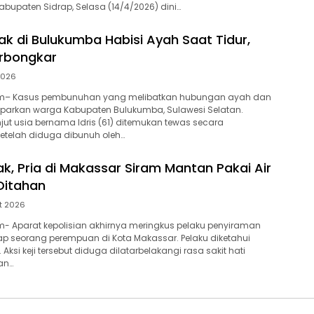
abupaten Sidrap, Selasa (14/4/2026) dini…
ak di Bulukumba Habisi Ayah Saat Tidur,
erbongkar
 2026
m– Kasus pembunuhan yang melibatkan hubungan ayah dan
rkan warga Kabupaten Bulukumba, Sulawesi Selatan.
njut usia bernama Idris (61) ditemukan tewas secara
telah diduga dibunuh oleh…
ak, Pria di Makassar Siram Mantan Pakai Air
 Ditahan
t 2026
- Aparat kepolisian akhirnya meringkus pelaku penyiraman
dap seorang perempuan di Kota Makassar. Pelaku diketahui
5). Aksi keji tersebut diduga dilatarbelakangi rasa sakit hati
an…