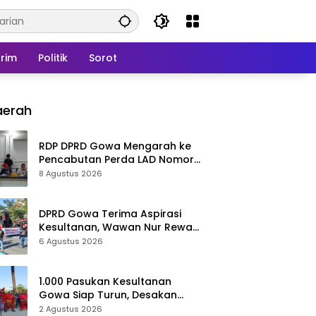
rim
Politik
Sorot
aerah
RDP DPRD Gowa Mengarah ke
Pencabutan Perda LAD Nomor
5 Tahun 2016
8 Agustus 2026
DPRD Gowa Terima Aspirasi
Kesultanan, Wawan Nur Rewa
Apresiasi Polresta Gowa
6 Agustus 2026
1.000 Pasukan Kesultanan
Gowa Siap Turun, Desakan
Cabut Perda LAD Menguat
2 Agustus 2026