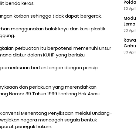
Polda
it benda keras.
30 Apri
ngan korban sehingga tidak dapat bergerak.
Modus
Leman
ban menggunakan balok kayu dan kursi plastik
30 Apri
nggung.
Rawan
Gabun
ngkaian perbuatan itu berpotensi memenuhi unsur
30 Apri
ana diatur dalam KUHP yang berlaku.
pemeriksaan bertentangan dengan prinsip
enyiksaan dan perlakuan yang merendahkan
ng Nomor 39 Tahun 1999 tentang Hak Asasi
asi Konvensi Menentang Penyiksaan melalui Undang-
ewajibkan negara mencegah segala bentuk
 aparat penegak hukum.