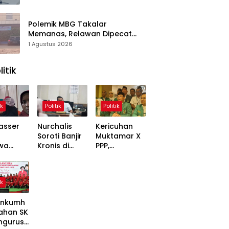
Polemik MBG Takalar
Memanas, Relawan Dipecat
Sepihak? BGN Mulai Bongkar
1 Agustus 2026
Kasus
litik
ik
Politik
Politik
asser
Nurchalis
Kericuhan
Soroti Banjir
Muktamar X
wa
Kronis di
PPP,
,
Tripa, Warga
Mardiono
ons
Nagan Raya
Bawa Kasus
Soal
Butuh Solusi
ke Polisi
ik
 Dinilai
Permanen
inggung
nkumh
ahan SK
ngurusa