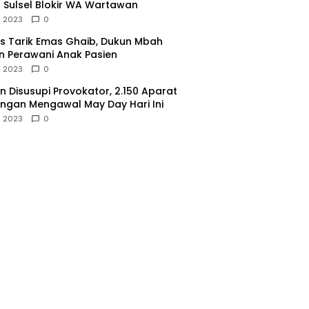
 Sulsel Blokir WA Wartawan
l 2023
0
 Tarik Emas Ghaib, Dukun Mbah
 Perawani Anak Pasien
l 2023
0
 Disusupi Provokator, 2.150 Aparat
gan Mengawal May Day Hari Ini
l 2023
0