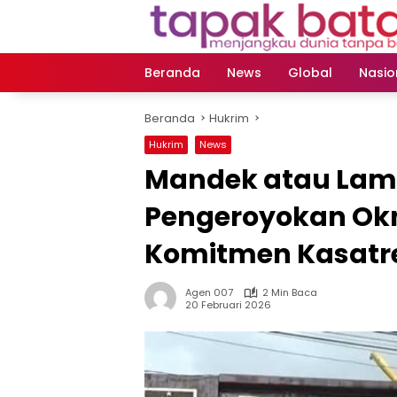
Langsung
ke
konten
Beranda
News
Global
Nasio
Beranda
Hukrim
Hukrim
News
Mandek atau Lam
Pengeroyokan Oknu
Komitmen Kasatr
Agen 007
2 Min Baca
20 Februari 2026