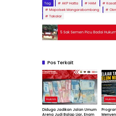
Tag:
AKP Hatta
HAM
Kasat
Mapolsek Mangarabombang
Okn
Takalar
5 Sak Semen Picu Badai Hukum,
Pos Terkait
Hukrim
Hukrim
Diduga Jadikan Jalan Umum
Progra
Arena Judi Balap Liar, Enam
Menyen