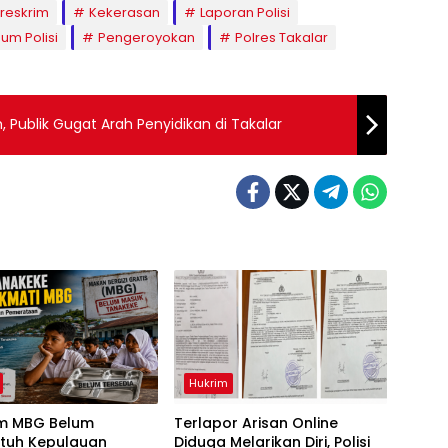
reskrim
Kekerasan
Laporan Polisi
um Polisi
Pengeroyokan
Polres Takalar
 Publik Gugat Arah Penyidikan di Takalar
Hukrim
m MBG Belum
Terlapor Arisan Online
tuh Kepulauan
Diduga Melarikan Diri, Polisi