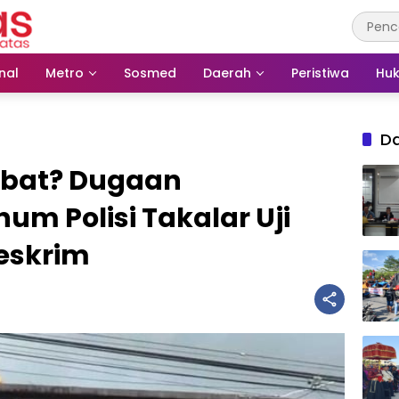
nal
Metro
Sosmed
Daerah
Peristiwa
Huk
D
bat? Dugaan
m Polisi Takalar Uji
eskrim