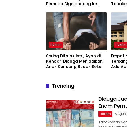
Pemuda Digelandang ke
Tanake
Polresta Gowa
Dianakt
Hukrim
Hukrim
Sering Ditolak Istri, Ayah di
Empat M
Kendari Diduga Menjadikan
Tersang
Anak Kandung Budak Seks
Ada Ap
Sulsel?
Trending
Diduga Jad
Enam Pemu
Hukrim
6 Agus
Tapakbatas.com