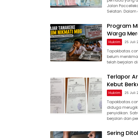
pemuda yang did
Jalan Paccellek
Selatan. Dalam 
Program M
Warga Mera
Hukrim
25 Juli
Tapakbatas.com
belum menikmati
telah berjalan d
Terlapor Ar
Kebut Berk
Hukrim
25 Juli
Tapakbatas.com
diduga merugika
penyidikan. Sat
berjalan dan pen
Sering Dito