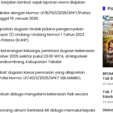
n PDIP
berjalan lambat sejak laporan resmi diajukan.
Tung
Po
Kele
akalar dengan Nomor: LP/B/19/I/2026/SPKT/Polres
Admin
ggal 19 Januari 2026.
melaporkan dugaan tindak pidana pengeroyokan
 ayat (1) Undang-Undang Nomor 1 Tahun 2023
Pidana (KUHP).
n keterangan keluarga, peristiwa dugaan kekerasan
GM
tober 2025 sekitar pukul 23.00 WITA, di Mapolsek
Ban
Pre
abombang, Kabupaten Takalar.
6 Ap
rkait dugaan kasus pencurian yang dilaporkan
BPOM 
lisi Nomor: LP/40/X/2025/SPKT SEK.MARBO,
Tak B
30 Apri
Tak 
rban diduga mengalami kekerasan fisik secara
Edark
30 Apri
eorang oknum berinisial AR diduga memukul kepala
Disin