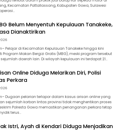
uga terlibat dalam praktik judi balap liar sepeda motor di
ang, Kecamatan Pattallassang, Kabupaten Gowa, Sulawesi
operasi…
BG Belum Menyentuh Kepulauan Tanakeke,
sa Dianaktirikan
 2026
– Pelajar di Kecamatan Kepulauan Tanakeke hingga kini
 Program Makan Bergizi Gratis (MBG), meski program tersebut
i sejumlah daerah lain. Di wilayah kepulauan ini terdapat 21…
isan Online Diduga Melarikan Diri, Polisi
as Perkara
 2026
– Dugaan pelarian terlapor dalam kasus arisan online yang
n sejumlah korban lintas provinsi tidak menghentikan proses
reskrim Polresta Gowa memastikan penanganan perkara tetap
yidik terus…
lak Istri, Ayah di Kendari Diduga Menjadikan