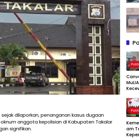
Po
Polit
Canv
MuLIA
Kece
Berat
Resp
Appi 
Polit
RT/RW
 sejak dilaporkan, penanganan kasus dugaan
Meny
knum anggota kepolisian di Kabupaten Takalar
Keme
an signifikan.
am T
Kepe