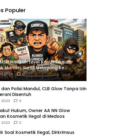
,
gu
s Populer
ngkapan
istrasi
MSH Naikkan Level Kasus Oknum
k Mandiri, Surat Melayang ke
siden
ril 2026
0
dan Polisi Mandul, CLB Glow Tanpa Izin
erani Disentuh
l 2023
0
Takut Hukum, Owner AA NN Glow
an Kosmetik Ilegal di Medsos
l 2023
0
dir Soal Kosmetik Ilegal, Dirkrimsus