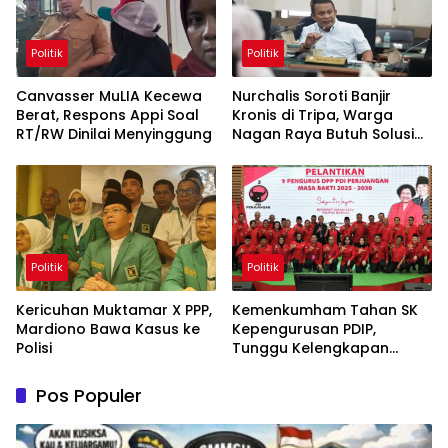
Politik
Politik
Canvasser MuLIA Kecewa
Nurchalis Soroti Banjir
Berat, Respons Appi Soal
Kronis di Tripa, Warga
RT/RW Dinilai Menyinggung
Nagan Raya Butuh Solusi
Permanen
Politik
Politik
Kericuhan Muktamar X PPP,
Kemenkumham Tahan SK
Mardiono Bawa Kasus ke
Kepengurusan PDIP,
Polisi
Tunggu Kelengkapan
Administrasi
Pos Populer