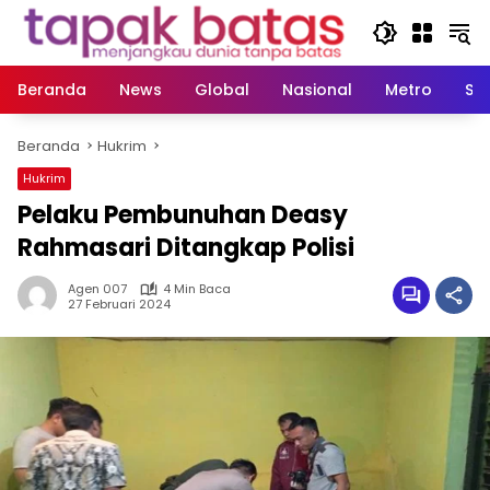
Langsung
ke
konten
Beranda
News
Global
Nasional
Metro
So
Beranda
Hukrim
Hukrim
Pelaku Pembunuhan Deasy
Rahmasari Ditangkap Polisi
Agen 007
4 Min Baca
27 Februari 2024