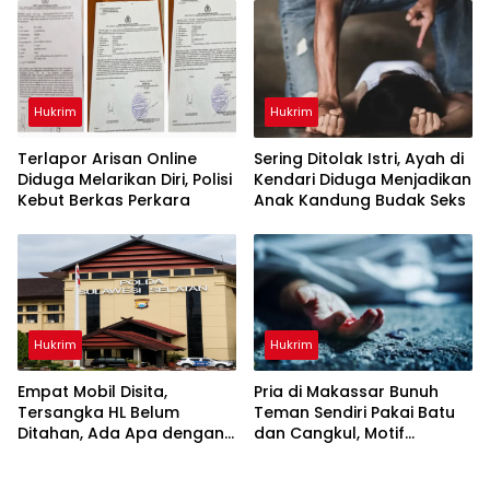
Gowa
Hukrim
Hukrim
Terlapor Arisan Online
Sering Ditolak Istri, Ayah di
Diduga Melarikan Diri, Polisi
Kendari Diduga Menjadikan
Kebut Berkas Perkara
Anak Kandung Budak Seks
Hukrim
Hukrim
Empat Mobil Disita,
Pria di Makassar Bunuh
Tersangka HL Belum
Teman Sendiri Pakai Batu
Ditahan, Ada Apa dengan
dan Cangkul, Motif
Polda Sulsel?
Dendam Lama