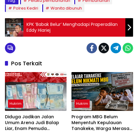
Tag:
Pelaku pembunuhan
Pembunuhan
Polres Kediri
Wanita dibunuh
KPK ‘Babak Belur’ Menghadapi Praperadilan
Eddy Hiariej
Pos Terkait
Hukrim
Hukrim
Diduga Jadikan Jalan
Program MBG Belum
Umum Arena Judi Balap
Menyentuh Kepulauan
Liar, Enam Pemuda
Tanakeke, Warga Merasa
Digelandang ke Polresta
Dianaktirikan