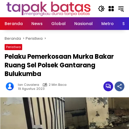
Langsung
ke
konten
Beranda
News
Global
Nasional
Metro
So
Beranda
Peristiwa
Peristiwa
Pelaku Pemerkosaan Murka Bakar
Ruang Sel Polsek Gantarang
Bulukumba
Ian Cavalera
2 Min Baca
19 Agustus 2023