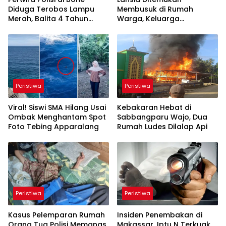
Diduga Terobos Lampu
Membusuk di Rumah
Merah, Balita 4 Tahun
Warga, Keluarga
Tewas
Pertanyakan Penyebab
Kematian
Peristiwa
Peristiwa
Viral! Siswi SMA Hilang Usai
Kebakaran Hebat di
Ombak Menghantam Spot
Sabbangparu Wajo, Dua
Foto Tebing Apparalang
Rumah Ludes Dilalap Api
Peristiwa
Peristiwa
Kasus Pelemparan Rumah
Insiden Penembakan di
Orang Tua Polisi Memanas,
Makassar, Iptu N Terkuak