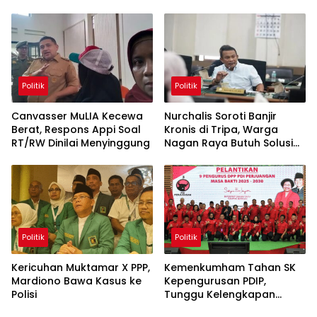
Politik
Politik
Canvasser MuLIA Kecewa
Nurchalis Soroti Banjir
Berat, Respons Appi Soal
Kronis di Tripa, Warga
RT/RW Dinilai Menyinggung
Nagan Raya Butuh Solusi
Permanen
Politik
Politik
Kericuhan Muktamar X PPP,
Kemenkumham Tahan SK
Mardiono Bawa Kasus ke
Kepengurusan PDIP,
Polisi
Tunggu Kelengkapan
Administrasi