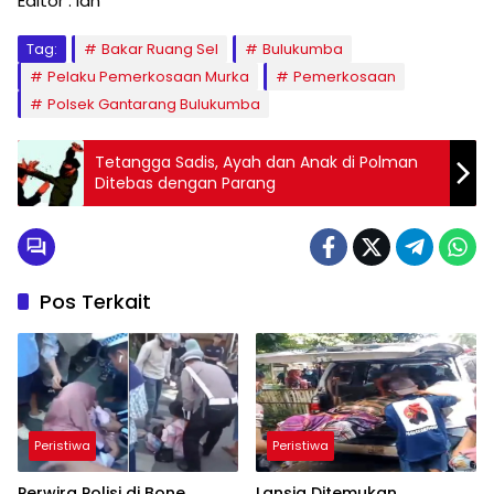
Editor : Ian
Tag:
Bakar Ruang Sel
Bulukumba
Pelaku Pemerkosaan Murka
Pemerkosaan
Polsek Gantarang Bulukumba
Tetangga Sadis, Ayah dan Anak di Polman
Ditebas dengan Parang
Pos Terkait
Peristiwa
Peristiwa
Perwira Polisi di Bone
Lansia Ditemukan