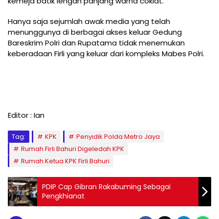
kemeja batik lengan panjang warna coklat.
Hanya saja sejumlah awak media yang telah
menunggunya di berbagai akses keluar Gedung
Bareskrim Polri dan Rupatama tidak menemukan
keberadaan Firli yang keluar dari kompleks Mabes Polri.
Editor : Ian
Tag:
KPK
Penyidik Polda Metro Jaya
Rumah Firli Bahuri Digeledah KPK
Rumah Ketua KPK Firli Bahuri
PDIP Cap Gibran Rakabuming Sebagai
Pengkhianat