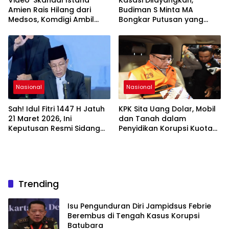
Amien Rais Hilang dari
Budiman S Minta MA
Medsos, Komdigi Ambil
Bongkar Putusan yang
Langkah Takedown
Dinilai Keliru
Nasional
Nasional
Sah! Idul Fitri 1447 H Jatuh
KPK Sita Uang Dolar, Mobil
21 Maret 2026, Ini
dan Tanah dalam
Keputusan Resmi Sidang
Penyidikan Korupsi Kuota
Isbat Kemenag
Haji
Trending
Isu Pengunduran Diri Jampidsus Febrie
Berembus di Tengah Kasus Korupsi
Batubara