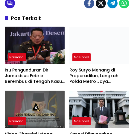
Pos Terkait
Nasional
Nasional
Isu Pengunduran Diri
Roy Suryo Menang di
Jampidsus Febrie
Praperadilan, Langkah
Berembus di Tengah Kasus
Polda Metro Jaya
Korupsi Batubara
Dipatahkan
Nasional
Nasional
Video ‘Skandal Istana’
Kasasi Dilayangkan,