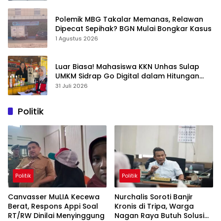
Polemik MBG Takalar Memanas, Relawan
Dipecat Sepihak? BGN Mulai Bongkar Kasus
1 Agustus 2026
Luar Biasa! Mahasiswa KKN Unhas Sulap
UMKM Sidrap Go Digital dalam Hitungan
Hari
31 Juli 2026
Politik
Politik
Politik
Canvasser MuLIA Kecewa
Nurchalis Soroti Banjir
Berat, Respons Appi Soal
Kronis di Tripa, Warga
RT/RW Dinilai Menyinggung
Nagan Raya Butuh Solusi