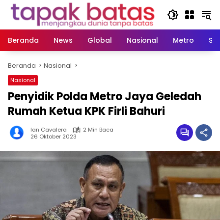
Langsung
ke
konten
Beranda
News
Global
Nasional
Metro
So
Beranda
Nasional
Nasional
Penyidik Polda Metro Jaya Geledah
Rumah Ketua KPK Firli Bahuri
Ian Cavalera
2 Min Baca
26 Oktober 2023