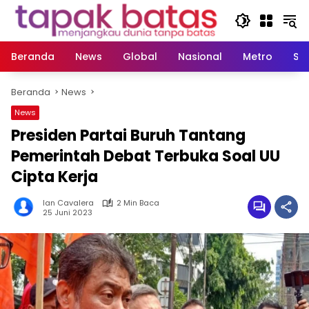
Langsung
ke
konten
Beranda
News
Global
Nasional
Metro
So
Beranda
News
News
Presiden Partai Buruh Tantang
Pemerintah Debat Terbuka Soal UU
Cipta Kerja
Ian Cavalera
2 Min Baca
25 Juni 2023