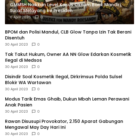
GMMSH Naikkan Level Kasus Oknum Bank Mandiri,
Surat Melayang ke Presiden
6 April 2026
0
BPOM dan Polisi Mandul, CLB Glow Tanpa Izin Tak Berani
Disentuh
30 April 2023
0
Tak Takut Hukum, Owner AA NN Glow Edarkan Kosmetik
Ilegal di Medsos
30 April 2023
0
Disindir Soal Kosmetik Ilegal, Dirkrimsus Polda Sulsel
Blokir WA Wartawan
30 April 2023
0
Modus Tarik Emas Ghaib, Dukun Mbah Leman Perawani
Anak Pasien
30 April 2023
0
Rawan Disusupi Provokator, 2.150 Aparat Gabungan
Mengawal May Day Hari Ini
30 April 2023
0