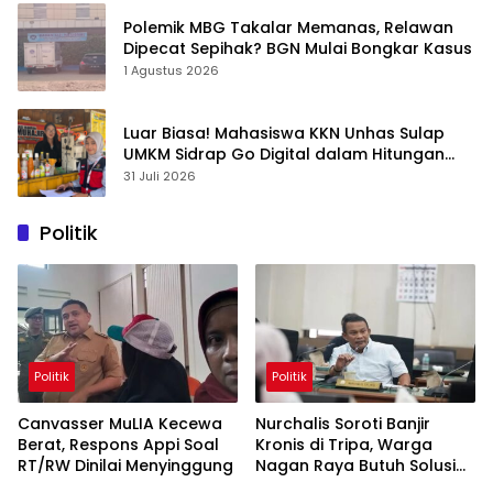
Polemik MBG Takalar Memanas, Relawan
Dipecat Sepihak? BGN Mulai Bongkar Kasus
1 Agustus 2026
Luar Biasa! Mahasiswa KKN Unhas Sulap
UMKM Sidrap Go Digital dalam Hitungan
Hari
31 Juli 2026
Politik
Politik
Politik
Canvasser MuLIA Kecewa
Nurchalis Soroti Banjir
Berat, Respons Appi Soal
Kronis di Tripa, Warga
RT/RW Dinilai Menyinggung
Nagan Raya Butuh Solusi
Permanen