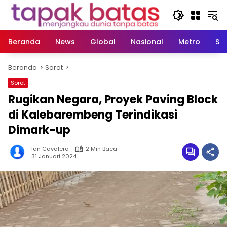
Langsung
ke
konten
Beranda
News
Global
Nasional
Metro
So
Beranda
Sorot
Sorot
Rugikan Negara, Proyek Paving Block
di Kalebarembeng Terindikasi
Dimark-up
Ian Cavalera
2 Min Baca
31 Januari 2024