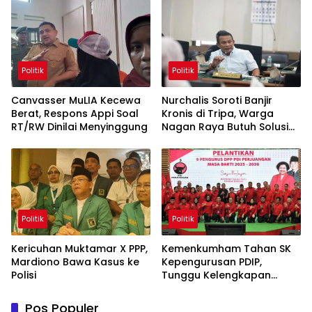
Politik
Politik
Canvasser MuLIA Kecewa
Nurchalis Soroti Banjir
Berat, Respons Appi Soal
Kronis di Tripa, Warga
RT/RW Dinilai Menyinggung
Nagan Raya Butuh Solusi
Permanen
Politik
Politik
Kericuhan Muktamar X PPP,
Kemenkumham Tahan SK
Mardiono Bawa Kasus ke
Kepengurusan PDIP,
Polisi
Tunggu Kelengkapan
Administrasi
Pos Populer