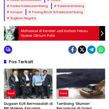
Kades Kalebarembeng
Kalebarembeng
Korupsi
Paving Block di Kalebarembeng
Rugikan Negara
Mahasiswi di Kendari Jadi Korban Peluru
Nyasar Oknum Polisi
Pos Terkait
Sorot
Sorot
Dugaan KUR Bermasalah di
Tambang ‘Siluman’
BRI Majene, Kerugian
Beroperasi di Gowa,