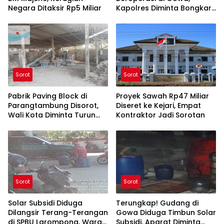
Negara Ditaksir Rp5 Miliar
Kapolres Diminta Bongkar
Aktor di Baliknya
Sorot
Sorot
Pabrik Paving Block di
Proyek Sawah Rp47 Miliar
Parangtambung Disorot,
Diseret ke Kejari, Empat
Wali Kota Diminta Turun
Kontraktor Jadi Sorotan
Tangan
Sorot
Sorot
Solar Subsidi Diduga
Terungkap! Gudang di
Dilangsir Terang-Terangan
Gowa Diduga Timbun Solar
di SPBU Larompong, Warga
Subsidi, Aparat Diminta