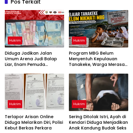
Pos Terkait
Hukrim
Hukrim
Diduga Jadikan Jalan
Program MBG Belum
Umum Arena Judi Balap
Menyentuh Kepulauan
Liar, Enam Pemuda
Tanakeke, Warga Merasa
Digelandang ke Polresta
Dianaktirikan
Gowa
Hukrim
Hukrim
Terlapor Arisan Online
Sering Ditolak Istri, Ayah di
Diduga Melarikan Diri, Polisi
Kendari Diduga Menjadikan
Kebut Berkas Perkara
Anak Kandung Budak Seks