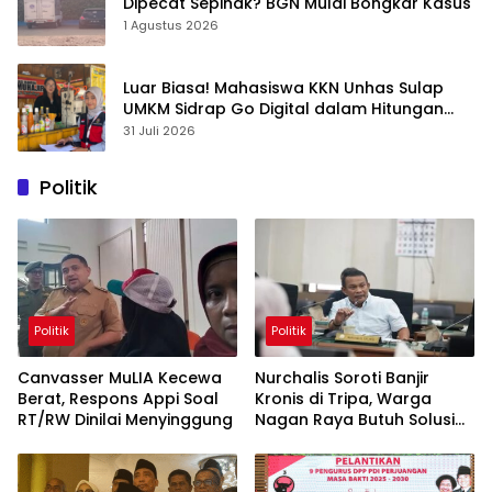
Dipecat Sepihak? BGN Mulai Bongkar Kasus
1 Agustus 2026
Luar Biasa! Mahasiswa KKN Unhas Sulap
UMKM Sidrap Go Digital dalam Hitungan
Hari
31 Juli 2026
Politik
Politik
Politik
Canvasser MuLIA Kecewa
Nurchalis Soroti Banjir
Berat, Respons Appi Soal
Kronis di Tripa, Warga
RT/RW Dinilai Menyinggung
Nagan Raya Butuh Solusi
Permanen