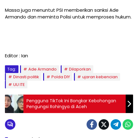
Massa juga menuntut PSI memberikan sanksi Ade
Armando dan meminta Polisi untuk memproses hukum.
Editor : Ian
Tag:
Ade Armando
Dilaporkan
Dinasti politik
Polda DIY
ujaran kebencian
UU ITE
Pengguna TikTok Ini Bongkar Kebohongan
Pengungsi Rohingya di Aceh