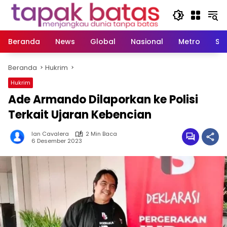
Langsung
ke
konten
Beranda
News
Global
Nasional
Metro
So
Beranda
Hukrim
Hukrim
Ade Armando Dilaporkan ke Polisi
Terkait Ujaran Kebencian
Ian Cavalera
2 Min Baca
6 Desember 2023