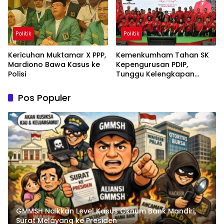
Politik
Politik
Kericuhan Muktamar X PPP,
Kemenkumham Tahan SK
Mardiono Bawa Kasus ke
Kepengurusan PDIP,
Polisi
Tunggu Kelengkapan
Administrasi
Pos Populer
GMMSH Naikkan Level Kasus Oknum Bank Mandiri,
Surat Melayang ke Presiden