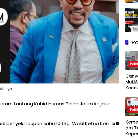
Po
Polit
Canv
MuLIA
Kece
iliknya
Berat
Resp
eram tantang Kabid Humas Polda Jatim ke jalur
Appi 
Polit
RT/RW
Meny
Keme
al penyelundupan sabu 100 kg Wakil Ketua Komisi III
am T
Kepe