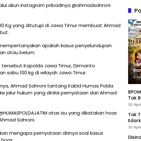
n PDIP
lalui akun instagram pribadinya @ahmadsahroni
Tung
Po
Kele
Admin
0 Kg yang ditutupi di Jawa Timur membuat Ahmad
but.
 mempertanyakan apakah kasus penyelundupan
kan atau belum.
GM
 tersebut Kapolda Jawa Timur, Dirmanto
Ban
 sabu 100 kg di wilayah Jawa Timur.
Pre
6 Ap
adinya, Ahmad Sahroni tantang Kabid Humas Polda
BPOM 
ke jalur hukum yang dinilai pernyataan dari Ahmad
Tak B
30 Apri
?@HUMASPOLDAJATIM atas isu yang dikatakan hoax
Tak 
 Ahmad Sahroni.
Edark
30 Apri
an mengapa pernyataan dirinya soal kasus
Disin
 hoax.