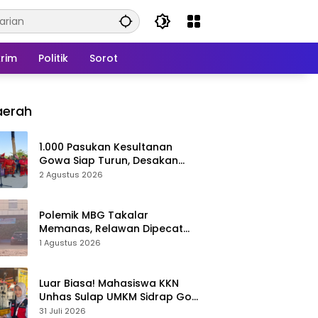
rim
Politik
Sorot
aerah
1.000 Pasukan Kesultanan
Gowa Siap Turun, Desakan
Cabut Perda LAD Menguat
2 Agustus 2026
Polemik MBG Takalar
Memanas, Relawan Dipecat
Sepihak? BGN Mulai Bongkar
1 Agustus 2026
Kasus
Luar Biasa! Mahasiswa KKN
Unhas Sulap UMKM Sidrap Go
Digital dalam Hitungan Hari
31 Juli 2026