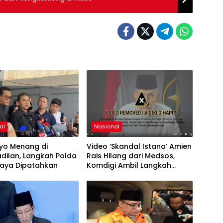
al
Nasional
ryo Menang di
Video ‘Skandal Istana’ Amien
dilan, Langkah Polda
Rais Hilang dari Medsos,
Jaya Dipatahkan
Komdigi Ambil Langkah
Takedown