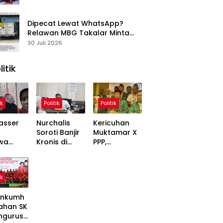
Dipecat Lewat WhatsApp?
Relawan MBG Takalar Minta
BGN Audit SPPG Kalabbirang 1
30 Juli 2026
litik
ik
Politik
Politik
asser
Nurchalis
Kericuhan
Soroti Banjir
Muktamar X
wa
Kronis di
PPP,
,
Tripa, Warga
Mardiono
ons
Nagan Raya
Bawa Kasus
Soal
Butuh Solusi
ke Polisi
ik
 Dinilai
Permanen
inggung
nkumh
ahan SK
ngurusa