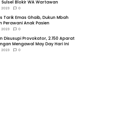
 Sulsel Blokir WA Wartawan
l 2023
0
 Tarik Emas Ghaib, Dukun Mbah
 Perawani Anak Pasien
l 2023
0
 Disusupi Provokator, 2.150 Aparat
gan Mengawal May Day Hari Ini
l 2023
0