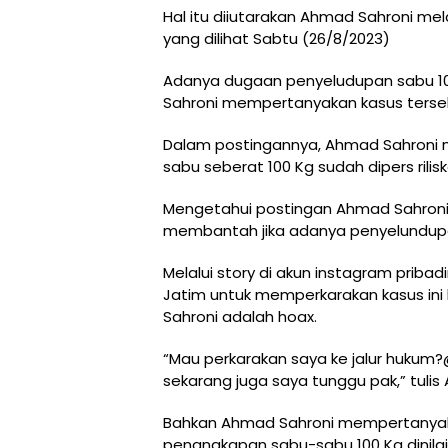
Hal itu diiutarakan Ahmad Sahroni me
yang dilihat Sabtu (26/8/2023)
Adanya dugaan penyeludupan sabu 10
Sahroni mempertanyakan kasus terse
Dalam postingannya, Ahmad Sahroni
sabu seberat 100 Kg sudah dipers rilis
Mengetahui postingan Ahmad Sahroni
membantah jika adanya penyelundupan
Melalui story di akun instagram prib
Jatim untuk memperkarakan kasus ini 
Sahroni adalah hoax.
“Mau perkarakan saya ke jalur hukum
sekarang juga saya tunggu pak,” tulis
Bahkan Ahmad Sahroni mempertanyak
penangkapan sabu-sabu 100 Kg dinilai