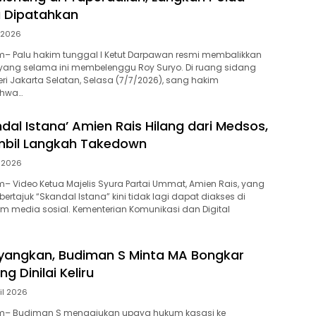
 Dipatahkan
i 2026
– Palu hakim tunggal I Ketut Darpawan resmi membalikkan
 yang selama ini membelenggu Roy Suryo. Di ruang sidang
ri Jakarta Selatan, Selasa (7/7/2026), sang hakim
ahwa…
dal Istana’ Amien Rais Hilang dari Medsos,
mbil Langkah Takedown
 2026
 Video Ketua Majelis Syura Partai Ummat, Amien Rais, yang
rtajuk “Skandal Istana” kini tidak lagi dapat diakses di
rm media sosial. Kementerian Komunikasi dan Digital
ayangkan, Budiman S Minta MA Bongkar
g Dinilai Keliru
ril 2026
m– Budiman S mengajukan upaya hukum kasasi ke