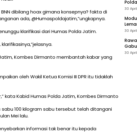
Polda
30 Apri
 BNN dibilang hoax gimana konsepnya? fakta di
Modus
nganan ada, @Humaspoldajatim,”ungkapnya.
Leman
30 Apri
nunggu klarifikasi dari Humas Polda Jatim.
Rawan
arifikasinya,”jelasnya.
Gabun
30 Apri
da Jatim, Kombes Dirmanto membantah kabar yang
kan oleh Wakil Ketua Komisi III DPR itu tidaklah
r,” kata Kabid Humas Polda Jatim, Kombes Dirmanto
sabu 100 kilogram sabu tersebut telah ditangani
lan Mei lalu.
yebarkan informasi tak benar itu kepada