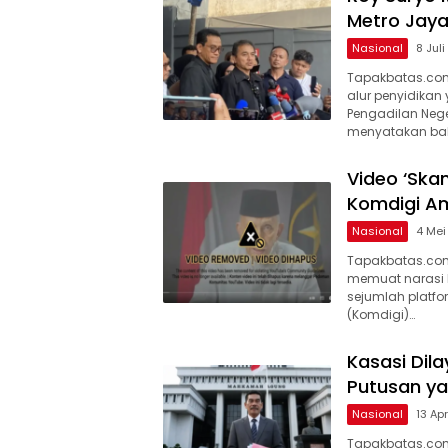
Metro Jaya
Nasional
8 Jul
Tapakbatas.com
alur penyidikan
Pengadilan Nege
menyatakan b
Video ‘Skan
Komdigi A
Nasional
4 Mei
Tapakbatas.com–
memuat narasi be
sejumlah platfo
(Komdigi)…
Kasasi Dil
Putusan yan
Nasional
13 Ap
Tapakbatas.co