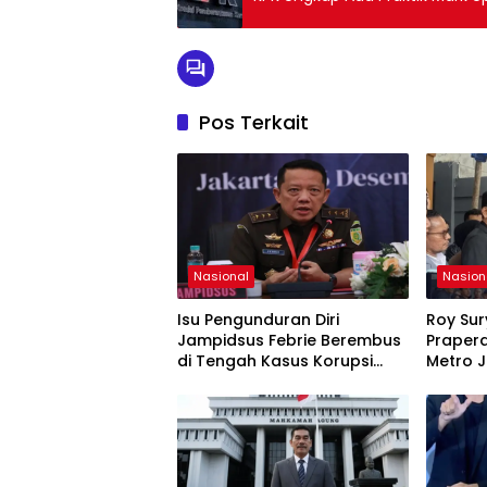
Pos Terkait
Nasional
Nasion
Isu Pengunduran Diri
Roy Su
Jampidsus Febrie Berembus
Prapera
di Tengah Kasus Korupsi
Metro 
Batubara