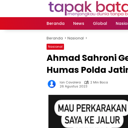
Langsung
ke
konten
Beranda
News
Global
Nasio
Beranda
Nasional
Nasional
Ahmad Sahroni G
Humas Polda Jat
Ian Cavalera
2 Min Baca
26 Agustus 2023