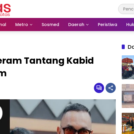
nal
Metro
Sosmed
Daerah
Peristiwa
Huk
D
eram Tantang Kabid
im