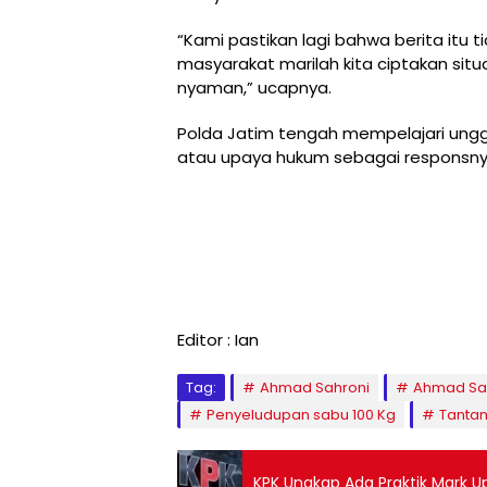
“Kami pastikan lagi bahwa berita itu
masyarakat marilah kita ciptakan situas
nyaman,” ucapnya.
Polda Jatim tengah mempelajari ung
atau upaya hukum sebagai responsny
Editor : Ian
Tag:
Ahmad Sahroni
Ahmad Sa
Penyeludupan sabu 100 Kg
Tantan
KPK Ungkap Ada Praktik Mark Up