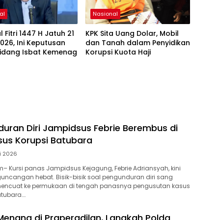
al
Nasional
l Fitri 1447 H Jatuh 21
KPK Sita Uang Dolar, Mobil
026, Ini Keputusan
dan Tanah dalam Penyidikan
Sidang Isbat Kemenag
Korupsi Kuota Haji
duran Diri Jampidsus Febrie Berembus di
us Korupsi Batubara
li 2026
 Kursi panas Jampidsus Kejagung, Febrie Adriansyah, kini
ncangan hebat. Bisik-bisik soal pengunduran diri sang
 mencuat ke permukaan di tengah panasnya pengusutan kasus
atubara….
Menang di Praperadilan, Langkah Polda