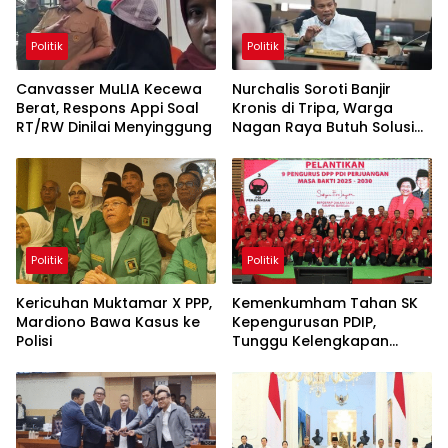
Politik
Politik
Canvasser MuLIA Kecewa
Nurchalis Soroti Banjir
Berat, Respons Appi Soal
Kronis di Tripa, Warga
RT/RW Dinilai Menyinggung
Nagan Raya Butuh Solusi
Permanen
Politik
Politik
Kericuhan Muktamar X PPP,
Kemenkumham Tahan SK
Mardiono Bawa Kasus ke
Kepengurusan PDIP,
Polisi
Tunggu Kelengkapan
Administrasi