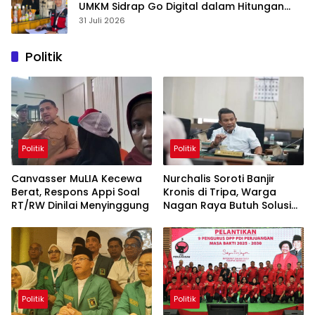
UMKM Sidrap Go Digital dalam Hitungan
Hari
31 Juli 2026
Politik
Politik
Politik
Canvasser MuLIA Kecewa
Nurchalis Soroti Banjir
Berat, Respons Appi Soal
Kronis di Tripa, Warga
RT/RW Dinilai Menyinggung
Nagan Raya Butuh Solusi
Permanen
Politik
Politik