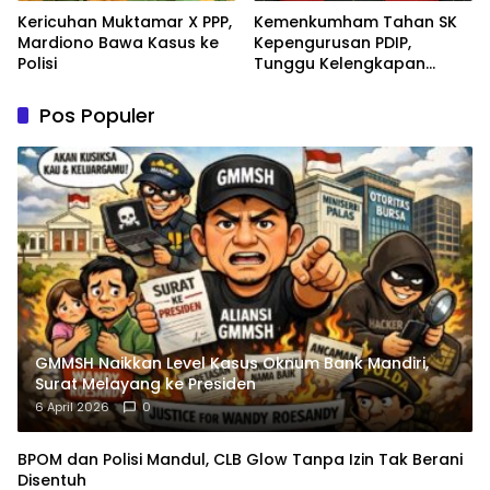
Kericuhan Muktamar X PPP,
Kemenkumham Tahan SK
Mardiono Bawa Kasus ke
Kepengurusan PDIP,
Polisi
Tunggu Kelengkapan
Administrasi
Pos Populer
GMMSH Naikkan Level Kasus Oknum Bank Mandiri,
Surat Melayang ke Presiden
6 April 2026
0
BPOM dan Polisi Mandul, CLB Glow Tanpa Izin Tak Berani
Disentuh