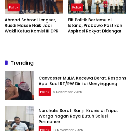
Politik
Politik
Ahmad Sahroni Lengser,
Elit Politik Bertemu di
Rusdi Masse Naik Jadi
Istana, Prabowo Pastikan
Wakil Ketua Komisi III DPR
Aspirasi Rakyat Didengar
Trending
Canvasser MuLIA Kecewa Berat, Respons
Appi Soal RT/RW Dinilai Menyinggung
Politik
9 Desember 2025
Nurchalis Soroti Banjir Kronis di Tripa,
Warga Nagan Raya Butuh Solusi
Permanen
Politik
17 November 2025