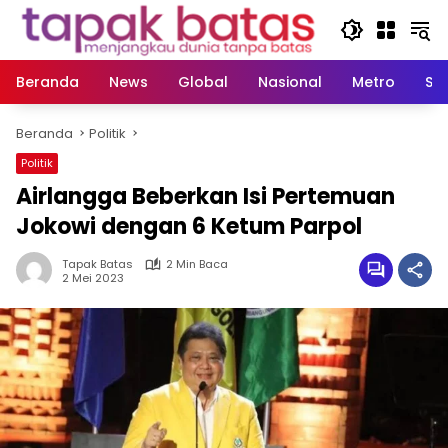
Langsung
ke
konten
Beranda
News
Global
Nasional
Metro
So
Beranda
Politik
Politik
Airlangga Beberkan Isi Pertemuan
Jokowi dengan 6 Ketum Parpol
Tapak Batas
2 Min Baca
2 Mei 2023