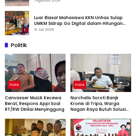
1 Agustus 2026
Luar Biasa! Mahasiswa KKN Unhas Sulap
UMKM Sidrap Go Digital dalam Hitungan
Hari
31 Juli 2026
Politik
Politik
Politik
Canvasser MuLIA Kecewa
Nurchalis Soroti Banjir
Berat, Respons Appi Soal
Kronis di Tripa, Warga
RT/RW Dinilai Menyinggung
Nagan Raya Butuh Solusi
Permanen