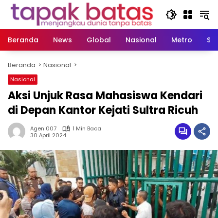
Langsung
ke
konten
Beranda
News
Global
Nasional
Metro
So
Beranda
Nasional
Nasional
Aksi Unjuk Rasa Mahasiswa Kendari
di Depan Kantor Kejati Sultra Ricuh
Agen 007
1 Min Baca
30 April 2024