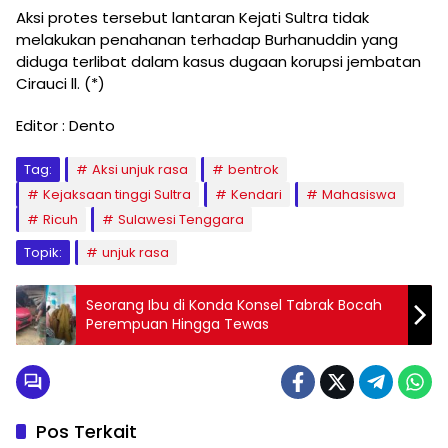
Aksi protes tersebut lantaran Kejati Sultra tidak
melakukan penahanan terhadap Burhanuddin yang
diduga terlibat dalam kasus dugaan korupsi jembatan
Cirauci ll. (*)
Editor : Dento
Tag:
Aksi unjuk rasa
bentrok
Kejaksaan tinggi Sultra
Kendari
Mahasiswa
Ricuh
Sulawesi Tenggara
Topik:
unjuk rasa
Seorang Ibu di Konda Konsel Tabrak Bocah
Perempuan Hingga Tewas
Pos Terkait