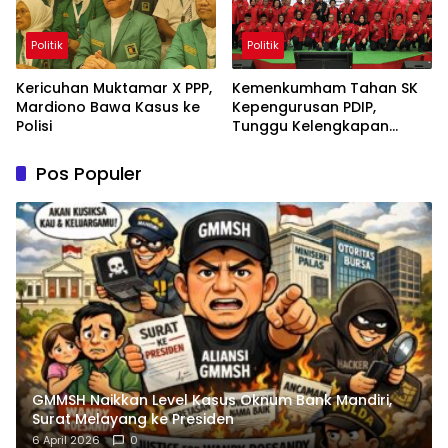
Politik
Politik
Kericuhan Muktamar X PPP,
Kemenkumham Tahan SK
Mardiono Bawa Kasus ke
Kepengurusan PDIP,
Polisi
Tunggu Kelengkapan
Administrasi
Pos Populer
GMMSH Naikkan Level Kasus Oknum Bank Mandiri,
Surat Melayang ke Presiden
6 April 2026
0