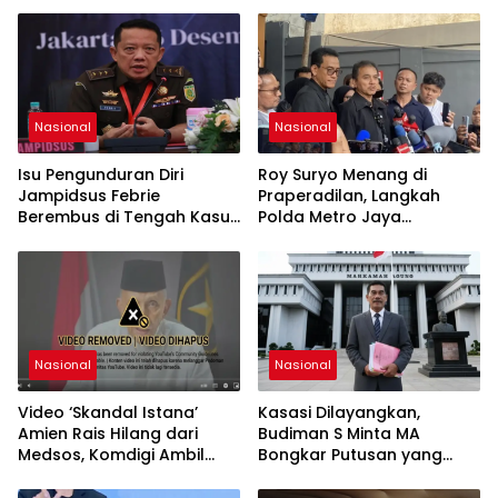
Nasional
Nasional
Isu Pengunduran Diri
Roy Suryo Menang di
Jampidsus Febrie
Praperadilan, Langkah
Berembus di Tengah Kasus
Polda Metro Jaya
Korupsi Batubara
Dipatahkan
Nasional
Nasional
Video ‘Skandal Istana’
Kasasi Dilayangkan,
Amien Rais Hilang dari
Budiman S Minta MA
Medsos, Komdigi Ambil
Bongkar Putusan yang
Langkah Takedown
Dinilai Keliru