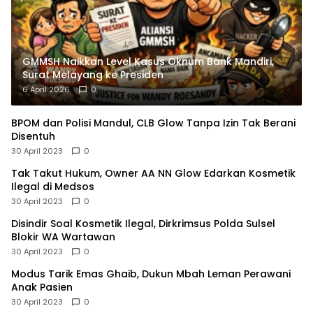
GMMSH Naikkan Level Kasus Oknum Bank Mandiri,
Surat Melayang ke Presiden
6 April 2026
0
BPOM dan Polisi Mandul, CLB Glow Tanpa Izin Tak Berani
Disentuh
30 April 2023
0
Tak Takut Hukum, Owner AA NN Glow Edarkan Kosmetik
Ilegal di Medsos
30 April 2023
0
Disindir Soal Kosmetik Ilegal, Dirkrimsus Polda Sulsel
Blokir WA Wartawan
30 April 2023
0
Modus Tarik Emas Ghaib, Dukun Mbah Leman Perawani
Anak Pasien
30 April 2023
0