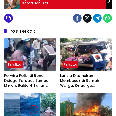
Kemaluan Istri
Pos Terkait
Peristiwa
Peristiwa
Perwira Polisi di Bone
Lansia Ditemukan
Diduga Terobos Lampu
Membusuk di Rumah
Merah, Balita 4 Tahun
Warga, Keluarga
Tewas
Pertanyakan Penyebab
Kematian