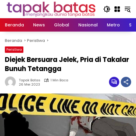
Langsung
ke
konten
Beranda
News
Global
Nasional
Metro
So
Beranda
Peristiwa
Peristiwa
Diejek Bersuara Jelek, Pria di Takalar
Bunuh Tetangga
Tapak Batas
1 Min Baca
26 Mei 2023