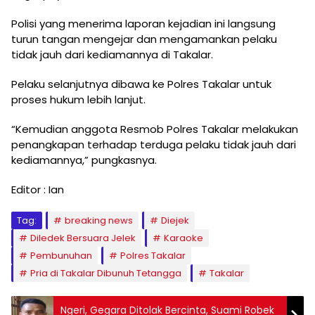
Polisi yang menerima laporan kejadian ini langsung
turun tangan mengejar dan mengamankan pelaku
tidak jauh dari kediamannya di Takalar.
Pelaku selanjutnya dibawa ke Polres Takalar untuk
proses hukum lebih lanjut.
“Kemudian anggota Resmob Polres Takalar melakukan
penangkapan terhadap terduga pelaku tidak jauh dari
kediamannya,” pungkasnya.
Editor : Ian
Tag:
breaking news
Diejek
Diledek Bersuara Jelek
Karaoke
Pembunuhan
Polres Takalar
Pria di Takalar Dibunuh Tetangga
Takalar
Ngeri, Gegara Ditolak Bercinta, Suami Robek