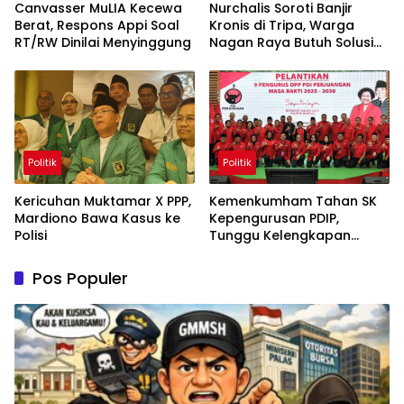
Canvasser MuLIA Kecewa
Nurchalis Soroti Banjir
Berat, Respons Appi Soal
Kronis di Tripa, Warga
RT/RW Dinilai Menyinggung
Nagan Raya Butuh Solusi
Permanen
Politik
Politik
Kericuhan Muktamar X PPP,
Kemenkumham Tahan SK
Mardiono Bawa Kasus ke
Kepengurusan PDIP,
Polisi
Tunggu Kelengkapan
Administrasi
Pos Populer