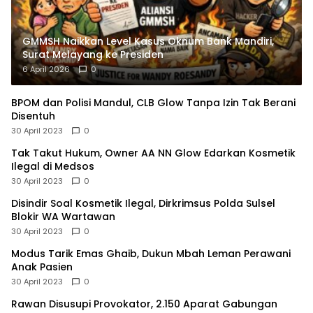
GMMSH Naikkan Level Kasus Oknum Bank Mandiri,
Surat Melayang ke Presiden
6 April 2026
0
BPOM dan Polisi Mandul, CLB Glow Tanpa Izin Tak Berani
Disentuh
30 April 2023
0
Tak Takut Hukum, Owner AA NN Glow Edarkan Kosmetik
Ilegal di Medsos
30 April 2023
0
Disindir Soal Kosmetik Ilegal, Dirkrimsus Polda Sulsel
Blokir WA Wartawan
30 April 2023
0
Modus Tarik Emas Ghaib, Dukun Mbah Leman Perawani
Anak Pasien
30 April 2023
0
Rawan Disusupi Provokator, 2.150 Aparat Gabungan