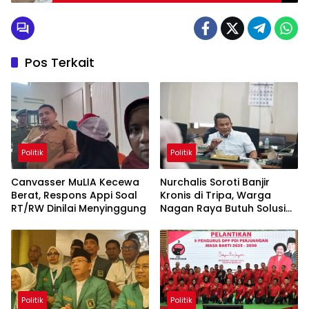
Pos Terkait
Politik
Politik
Canvasser MuLIA Kecewa
Nurchalis Soroti Banjir
Berat, Respons Appi Soal
Kronis di Tripa, Warga
RT/RW Dinilai Menyinggung
Nagan Raya Butuh Solusi
Permanen
Politik
Politik