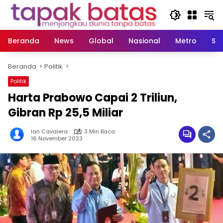
Langsung
ke
konten
Beranda
News
Global
Nasional
Metro
So
Beranda
Politik
Politik
Harta Prabowo Capai 2 Triliun,
Gibran Rp 25,5 Miliar
Ian Cavalera
3 Min Baca
16 November 2023