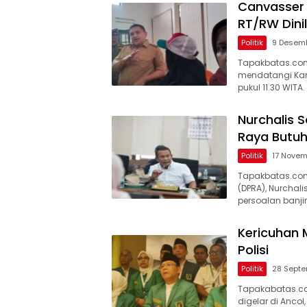
Canvasser 
RT/RW Dini
Politik
9 Desem
Tapakbatas.com
mendatangi Kant
pukul 11.30 WITA
Nurchalis S
Raya Butuh
Politik
17 Novem
Tapakbatas.com–
(DPRA), Nurchali
persoalan banji
Kericuhan 
Polisi
Politik
28 Sept
Tapakabatas.co
digelar di Ancol