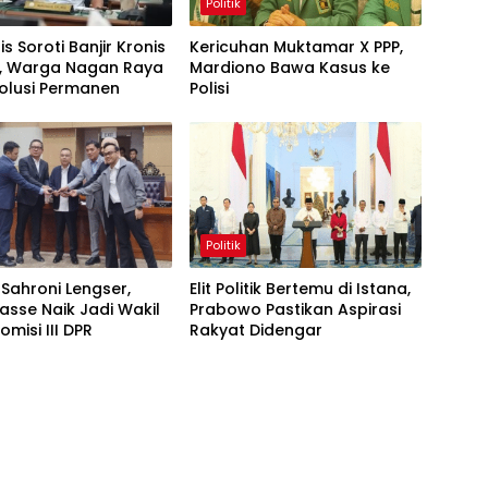
Politik
s Soroti Banjir Kronis
Kericuhan Muktamar X PPP,
a, Warga Nagan Raya
Mardiono Bawa Kasus ke
olusi Permanen
Polisi
Politik
Sahroni Lengser,
Elit Politik Bertemu di Istana,
asse Naik Jadi Wakil
Prabowo Pastikan Aspirasi
omisi III DPR
Rakyat Didengar