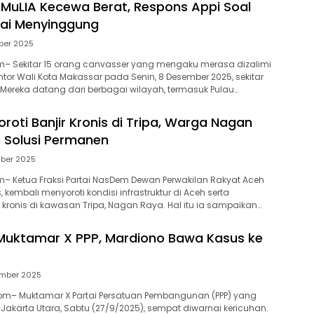
MuLIA Kecewa Berat, Respons Appi Soal
lai Menyinggung
ber 2025
– Sekitar 15 orang canvasser yang mengaku merasa dizalimi
or Wali Kota Makassar pada Senin, 8 Desember 2025, sekitar
. Mereka datang dari berbagai wilayah, termasuk Pulau…
oroti Banjir Kronis di Tripa, Warga Nagan
 Solusi Permanen
ber 2025
 Ketua Fraksi Partai NasDem Dewan Perwakilan Rakyat Aceh
s, kembali menyoroti kondisi infrastruktur di Aceh serta
r kronis di kawasan Tripa, Nagan Raya. Hal itu ia sampaikan…
Muktamar X PPP, Mardiono Bawa Kasus ke
ember 2025
m– Muktamar X Partai Persatuan Pembangunan (PPP) yang
, Jakarta Utara, Sabtu (27/9/2025), sempat diwarnai kericuhan.