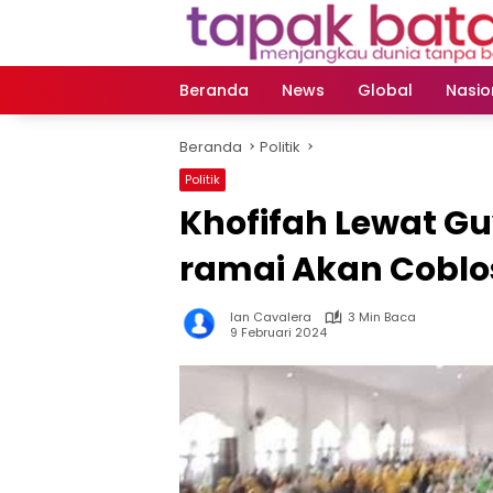
Langsung
ke
konten
Beranda
News
Global
Nasio
Beranda
Politik
Politik
Khofifah Lewat G
ramai Akan Coblo
Ian Cavalera
3 Min Baca
9 Februari 2024