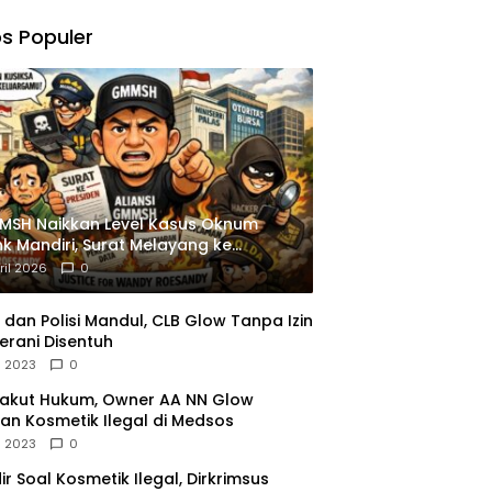
,
gu
s Populer
ngkapan
istrasi
MSH Naikkan Level Kasus Oknum
k Mandiri, Surat Melayang ke
siden
ril 2026
0
dan Polisi Mandul, CLB Glow Tanpa Izin
erani Disentuh
l 2023
0
Takut Hukum, Owner AA NN Glow
an Kosmetik Ilegal di Medsos
l 2023
0
dir Soal Kosmetik Ilegal, Dirkrimsus