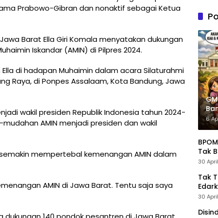
n PDIP
ama Prabowo-Gibran dan nonaktif sebagai Ketua
Tung
Po
Kele
Admin
 Jawa Barat Ella Giri Komala menyatakan dukungan
aimin Iskandar (AMIN) di Pilpres 2024.
Ella di hadapan Muhaimin dalam acara Silaturahmi
ung Raya, di Ponpes Assalaam, Kota Bandung, Jawa
GM
Ban
enjadi wakil presiden Republik Indonesia tahun 2024-
Pre
6 Ap
-mudahan AMIN menjadi presiden dan wakil
BPOM 
Tak B
an semakin mempertebal kemenangan AMIN dalam
30 Apri
Tak 
emenangan AMIN di Jawa Barat. Tentu saja saya
Edark
30 Apri
Disin
nya dukungan 140 pondok pesantren di Jawa Barat,