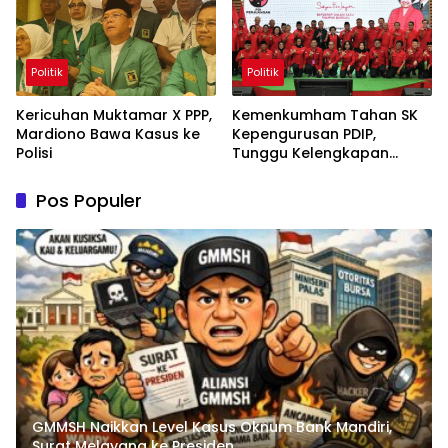
Politik
Politik
Kericuhan Muktamar X PPP,
Kemenkumham Tahan SK
Mardiono Bawa Kasus ke
Kepengurusan PDIP,
Polisi
Tunggu Kelengkapan
Administrasi
Pos Populer
GMMSH Naikkan Level Kasus Oknum Bank Mandiri,
Surat Melayang ke Presiden