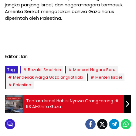
jangka panjang Israel, dan negara-negara termasuk
Amerika Serikat mengatakan bahwa Gaza harus
diperintah oleh Palestina.
Editor : Ian
Tag:
Bezalel Smotrich
Mencari Negara Baru
Mendesak warga Gaza angkat kaki
Menteri Israel
Palestina
Tentara Israel Habisi Nyawa Orang-orang di
RS Al-Shifa Gaza