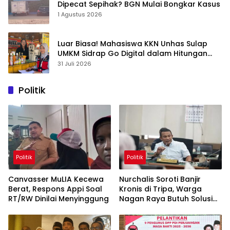
Dipecat Sepihak? BGN Mulai Bongkar Kasus
1 Agustus 2026
Luar Biasa! Mahasiswa KKN Unhas Sulap
UMKM Sidrap Go Digital dalam Hitungan
Hari
31 Juli 2026
Politik
Politik
Politik
Canvasser MuLIA Kecewa
Nurchalis Soroti Banjir
Berat, Respons Appi Soal
Kronis di Tripa, Warga
RT/RW Dinilai Menyinggung
Nagan Raya Butuh Solusi
Permanen