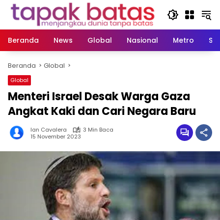
Langsung
ke
konten
Beranda
News
Global
Nasional
Metro
So
Beranda
Global
Global
Menteri Israel Desak Warga Gaza
Angkat Kaki dan Cari Negara Baru
Ian Cavalera
3 Min Baca
15 November 2023