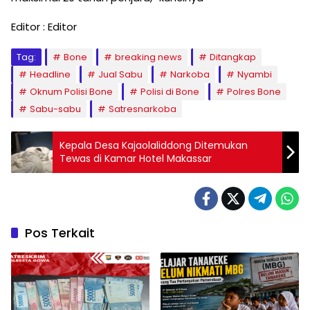
Editor : Editor
Tag:
Bone
breaking news
Ditangkap
Headline
Jual Sabu
Narkoba
Nyambi
Oknum Polisi Bone
Polisi di Bone
Polres Bone
Sabu-sabu
Satresnarkoba
Kepala Desa Kajaolaliddong Ditemukan
Tewas di Kamar Hotel Makassar
Pos Terkait