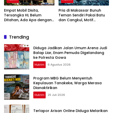
Empat Mobil Disita,
Pria di Makassar Bunuh
Tersangka HL Belum
Teman Sendiri Pakai Batu
Ditahan, Ada Apa dengan
dan Cangkul, Motif
Polda Sulsel?
Dendam Lama
Trending
Diduga Jadikan Jalan Umum Arena Judi
Balap Liar, Enam Pemuda Digelandang
ke Polresta Gowa
Hukrim
6 Agustus 2026
Program MBG Belum Menyentuh
Kepulauan Tanakeke, Warga Merasa
Dianaktirikan
Hukrim
25 Juli 2026
Terlapor Arisan Online Diduga Melarikan