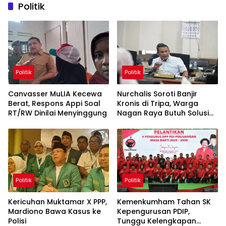
Politik
Politik
Politik
Canvasser MuLIA Kecewa
Nurchalis Soroti Banjir
Berat, Respons Appi Soal
Kronis di Tripa, Warga
RT/RW Dinilai Menyinggung
Nagan Raya Butuh Solusi
Permanen
Politik
Politik
Kericuhan Muktamar X PPP,
Kemenkumham Tahan SK
Mardiono Bawa Kasus ke
Kepengurusan PDIP,
Polisi
Tunggu Kelengkapan