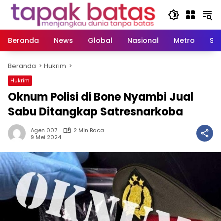
Langsung
ke
konten
Beranda
News
Global
Nasional
Metro
So
Beranda
Hukrim
Hukrim
Oknum Polisi di Bone Nyambi Jual
Sabu Ditangkap Satresnarkoba
Agen 007
2 Min Baca
9 Mei 2024