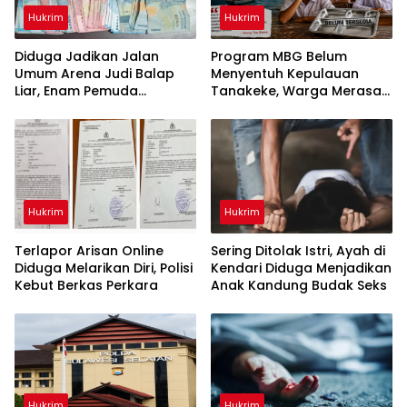
Hukrim
Hukrim
Diduga Jadikan Jalan
Program MBG Belum
Umum Arena Judi Balap
Menyentuh Kepulauan
Liar, Enam Pemuda
Tanakeke, Warga Merasa
Digelandang ke Polresta
Dianaktirikan
Gowa
Hukrim
Hukrim
Terlapor Arisan Online
Sering Ditolak Istri, Ayah di
Diduga Melarikan Diri, Polisi
Kendari Diduga Menjadikan
Kebut Berkas Perkara
Anak Kandung Budak Seks
Hukrim
Hukrim