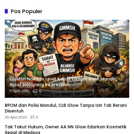
Administrasi
Pos Populer
GMMSH Naikkan Level Kasus Oknum Bank Mandiri,
Surat Melayang ke Presiden
6 April 2026
0
BPOM dan Polisi Mandul, CLB Glow Tanpa Izin Tak Berani
Disentuh
30 April 2023
0
Tak Takut Hukum, Owner AA NN Glow Edarkan Kosmetik
Ilegal di Medsos