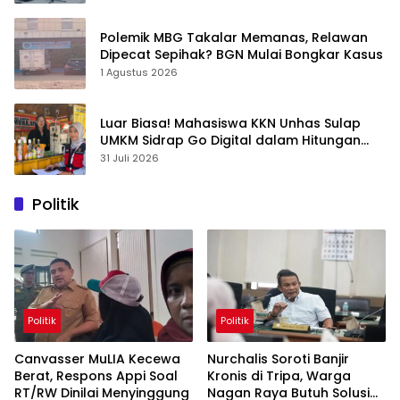
Polemik MBG Takalar Memanas, Relawan
Dipecat Sepihak? BGN Mulai Bongkar Kasus
1 Agustus 2026
Luar Biasa! Mahasiswa KKN Unhas Sulap
UMKM Sidrap Go Digital dalam Hitungan
Hari
31 Juli 2026
Politik
Politik
Politik
Canvasser MuLIA Kecewa
Nurchalis Soroti Banjir
Berat, Respons Appi Soal
Kronis di Tripa, Warga
RT/RW Dinilai Menyinggung
Nagan Raya Butuh Solusi