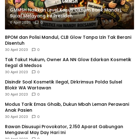
GMMSH Naikkan Level Kasus Oknum Bank Mandiri,
Surat Melayang ke Presiden
6 April 2026
0
BPOM dan Polisi Mandul, CLB Glow Tanpa Izin Tak Berani
Disentuh
30 April 2023
0
Tak Takut Hukum, Owner AA NN Glow Edarkan Kosmetik
Ilegal di Medsos
30 April 2023
0
Disindir Soal Kosmetik Ilegal, Dirkrimsus Polda Sulsel
Blokir WA Wartawan
30 April 2023
0
Modus Tarik Emas Ghaib, Dukun Mbah Leman Perawani
Anak Pasien
30 April 2023
0
Rawan Disusupi Provokator, 2.150 Aparat Gabungan
Mengawal May Day Hari Ini