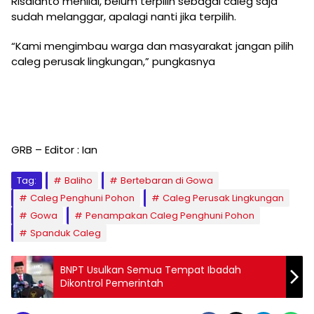
Risdianto menilai, belum terpilih sebagai caleg saja
sudah melanggar, apalagi nanti jika terpilih.
“Kami mengimbau warga dan masyarakat jangan pilih
caleg perusak lingkungan,” pungkasnya
GRB – Editor : Ian
Tag:
Baliho
Bertebaran di Gowa
Caleg Penghuni Pohon
Caleg Perusak Lingkungan
Gowa
Penampakan Caleg Penghuni Pohon
Spanduk Caleg
BNPT Usulkan Semua Tempat Ibadah
Dikontrol Pemerintah