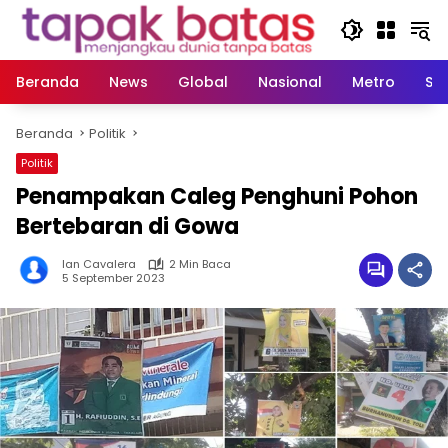
Langsung
ke
konten
Beranda
News
Global
Nasional
Metro
So
Beranda
Politik
Politik
Penampakan Caleg Penghuni Pohon
Bertebaran di Gowa
Ian Cavalera
2 Min Baca
5 September 2023