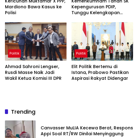
Kericuhan Muktamar X PPP,
Kemenkumham Tahan SK
Mardiono Bawa Kasus ke
Kepengurusan PDIP,
Polisi
Tunggu Kelengkapan
Administrasi
Politik
Politik
Ahmad Sahroni Lengser,
Elit Politik Bertemu di
Rusdi Masse Naik Jadi
Istana, Prabowo Pastikan
Wakil Ketua Komisi III DPR
Aspirasi Rakyat Didengar
Trending
Canvasser MuLIA Kecewa Berat, Respons
Appi Soal RT/RW Dinilai Menyinggung