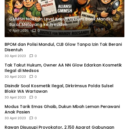
GMMSH Naikkan Level Kasus Oknum Bank Mandiri,
Surat Melayang ke Presiden
6 April 2026
0
BPOM dan Polisi Mandul, CLB Glow Tanpa Izin Tak Berani
Disentuh
30 April 2023
0
Tak Takut Hukum, Owner AA NN Glow Edarkan Kosmetik
Ilegal di Medsos
30 April 2023
0
Disindir Soal Kosmetik Ilegal, Dirkrimsus Polda Sulsel
Blokir WA Wartawan
30 April 2023
0
Modus Tarik Emas Ghaib, Dukun Mbah Leman Perawani
Anak Pasien
30 April 2023
0
Rawan Disusupi Provokator, 2.150 Aparat Gabungan