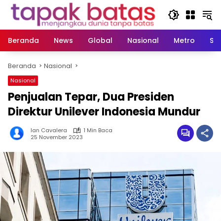
Langsung
ke
konten
Beranda
News
Global
Nasional
Metro
So
Beranda
Nasional
Nasional
Penjualan Tepar, Dua Presiden
Direktur Unilever Indonesia Mundur
Ian Cavalera
1 Min Baca
25 November 2023