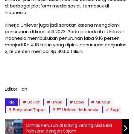
di berbagai platform media sosial, termasuk di
Indonesia.
Kinerja Unilever juga jadi sorotan karena mengalami
penurunan di kuartal III 2023. Pada periode itu, Unilever
Indonesia membukukan penurunan laba 9,16 persen
menjadi Rp 4,18 triliun yang dipicu penurunan penjualan
3,28 persen menjadi Rp 30,50 triliun.
Editor : Ian
Tag:
Boikot
Israel
Laba
Mundur
Penjualan Tepar
PT Unilever Indonesia
Rugi
Ormas Perusuh di Bitung Serang Aksi Bela
Palestina dengan Sajam