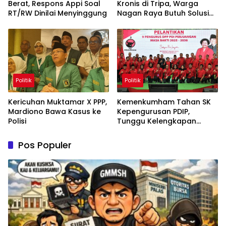
Berat, Respons Appi Soal
Kronis di Tripa, Warga
RT/RW Dinilai Menyinggung
Nagan Raya Butuh Solusi
Permanen
Politik
Politik
Kericuhan Muktamar X PPP,
Kemenkumham Tahan SK
Mardiono Bawa Kasus ke
Kepengurusan PDIP,
Polisi
Tunggu Kelengkapan
Administrasi
Pos Populer