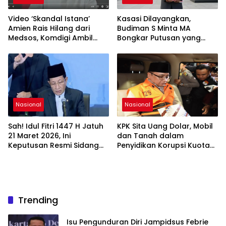
Video ‘Skandal Istana’
Kasasi Dilayangkan,
Amien Rais Hilang dari
Budiman S Minta MA
Medsos, Komdigi Ambil
Bongkar Putusan yang
Langkah Takedown
Dinilai Keliru
Nasional
Nasional
Sah! Idul Fitri 1447 H Jatuh
KPK Sita Uang Dolar, Mobil
21 Maret 2026, Ini
dan Tanah dalam
Keputusan Resmi Sidang
Penyidikan Korupsi Kuota
Isbat Kemenag
Haji
Trending
Isu Pengunduran Diri Jampidsus Febrie