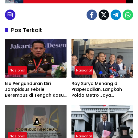
Pos Terkait
Nasional
Nasional
Isu Pengunduran Diri
Roy Suryo Menang di
Jampidsus Febrie
Praperadilan, Langkah
Berembus di Tengah Kasus
Polda Metro Jaya
Korupsi Batubara
Dipatahkan
Nasional
Nasional