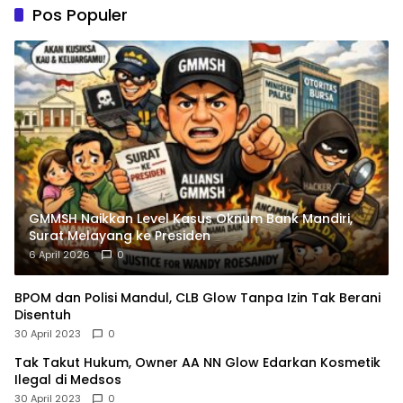
Pos Populer
GMMSH Naikkan Level Kasus Oknum Bank Mandiri,
Surat Melayang ke Presiden
6 April 2026
0
BPOM dan Polisi Mandul, CLB Glow Tanpa Izin Tak Berani
Disentuh
30 April 2023
0
Tak Takut Hukum, Owner AA NN Glow Edarkan Kosmetik
Ilegal di Medsos
30 April 2023
0