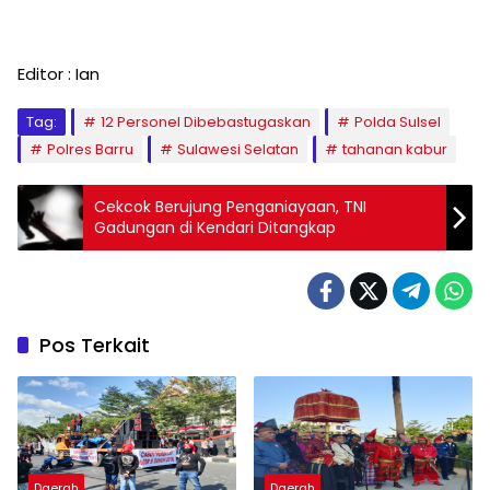
Editor : Ian
Tag:
12 Personel Dibebastugaskan
Polda Sulsel
Polres Barru
Sulawesi Selatan
tahanan kabur
Cekcok Berujung Penganiayaan, TNI
Gadungan di Kendari Ditangkap
Pos Terkait
Daerah
Daerah