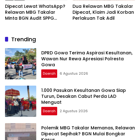
Dipecat Lewat WhatsApp?
Dua Relawan MBG Takalar
Relawan MBG Takalar
Dipecat, Klaim Jadi Korban
Minta BGN Audit SPPG
Perlakuan Tak Adil
Kalabbirang 1
Trending
DPRD Gowa Terima Aspirasi Kesultanan,
Wawan Nur Rewa Apresiasi Polresta
Gowa
Daerah
6 Agustus 2026
1.000 Pasukan Kesultanan Gowa Siap
Turun, Desakan Cabut Perda LAD
Menguat
Daerah
2 Agustus 2026
Polemik MBG Takalar Memanas, Relawan
Dipecat Sepihak? BGN Mulai Bongkar
Kasus