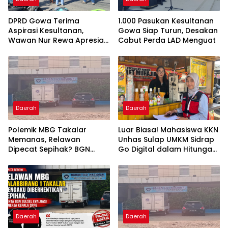
DPRD Gowa Terima
1.000 Pasukan Kesultanan
Aspirasi Kesultanan,
Gowa Siap Turun, Desakan
Wawan Nur Rewa Apresiasi
Cabut Perda LAD Menguat
Polresta Gowa
Daerah
Daerah
Polemik MBG Takalar
Luar Biasa! Mahasiswa KKN
Memanas, Relawan
Unhas Sulap UMKM Sidrap
Dipecat Sepihak? BGN
Go Digital dalam Hitungan
Mulai Bongkar Kasus
Hari
Daerah
Daerah