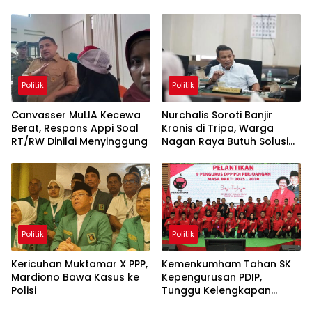
Politik
Politik
Canvasser MuLIA Kecewa
Nurchalis Soroti Banjir
Berat, Respons Appi Soal
Kronis di Tripa, Warga
RT/RW Dinilai Menyinggung
Nagan Raya Butuh Solusi
Permanen
Politik
Politik
Kericuhan Muktamar X PPP,
Kemenkumham Tahan SK
Mardiono Bawa Kasus ke
Kepengurusan PDIP,
Polisi
Tunggu Kelengkapan
Administrasi