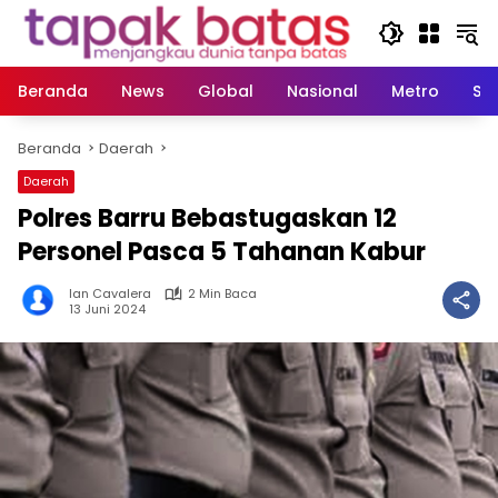
Langsung
ke
konten
Beranda
News
Global
Nasional
Metro
So
Beranda
Daerah
Daerah
Polres Barru Bebastugaskan 12
Personel Pasca 5 Tahanan Kabur
Ian Cavalera
2 Min Baca
13 Juni 2024