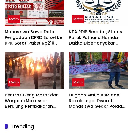
Metro
Metro
Mahasiswa Bawa Data
KTA PDIP Beredar, Status
Pengadaan DPRD Sulsel ke
Politik Putriana Hamda
KPK, Soroti Paket Rp210
Dakka Dipertanyakan
Miliar
Jelang PAW DPR RI
Metro
Metro
Bentrok Geng Motor dan
Dugaan Mafia BBM dan
Warga di Makassar
Rokok Ilegal Disorot,
Berujung Pembakaran
Mahasiswa Gedor Polda
Motor Trail
Sulsel
Trending