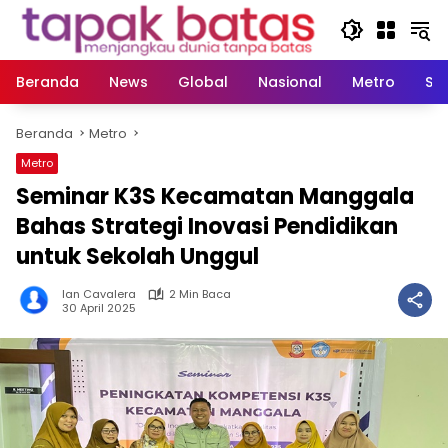
Langsung
ke
konten
Beranda
News
Global
Nasional
Metro
So
Beranda
Metro
Metro
Seminar K3S Kecamatan Manggala
Bahas Strategi Inovasi Pendidikan
untuk Sekolah Unggul
Ian Cavalera
2 Min Baca
30 April 2025