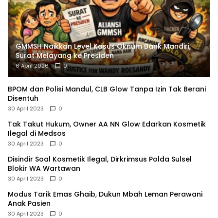
GMMSH Naikkan Level Kasus Oknum Bank Mandiri,
Surat Melayang ke Presiden
6 April 2026
0
BPOM dan Polisi Mandul, CLB Glow Tanpa Izin Tak Berani
Disentuh
30 April 2023
0
Tak Takut Hukum, Owner AA NN Glow Edarkan Kosmetik
Ilegal di Medsos
30 April 2023
0
Disindir Soal Kosmetik Ilegal, Dirkrimsus Polda Sulsel
Blokir WA Wartawan
30 April 2023
0
Modus Tarik Emas Ghaib, Dukun Mbah Leman Perawani
Anak Pasien
30 April 2023
0