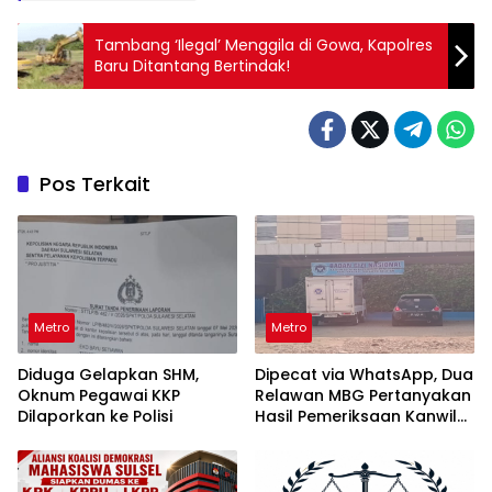
Tambang ‘Ilegal’ Menggila di Gowa, Kapolres
Baru Ditantang Bertindak!
Pos Terkait
Metro
Metro
Diduga Gelapkan SHM,
Dipecat via WhatsApp, Dua
Oknum Pegawai KKP
Relawan MBG Pertanyakan
Dilaporkan ke Polisi
Hasil Pemeriksaan Kanwil
KPPG Sulsel