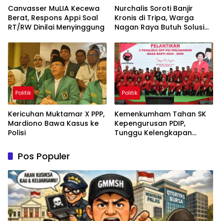
Canvasser MuLIA Kecewa
Nurchalis Soroti Banjir
Berat, Respons Appi Soal
Kronis di Tripa, Warga
RT/RW Dinilai Menyinggung
Nagan Raya Butuh Solusi
Permanen
Politik
Politik
Kericuhan Muktamar X PPP,
Kemenkumham Tahan SK
Mardiono Bawa Kasus ke
Kepengurusan PDIP,
Polisi
Tunggu Kelengkapan
Administrasi
Pos Populer