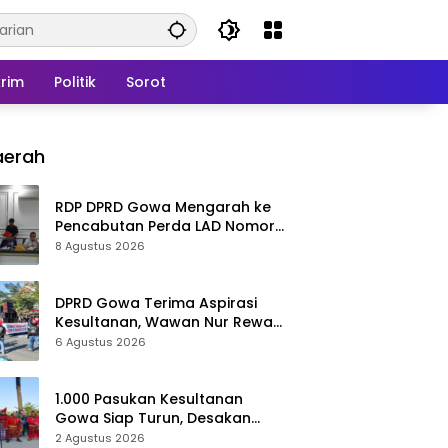
rim
Politik
Sorot
aerah
RDP DPRD Gowa Mengarah ke
Pencabutan Perda LAD Nomor
5 Tahun 2016
8 Agustus 2026
DPRD Gowa Terima Aspirasi
Kesultanan, Wawan Nur Rewa
Apresiasi Polresta Gowa
6 Agustus 2026
1.000 Pasukan Kesultanan
Gowa Siap Turun, Desakan
Cabut Perda LAD Menguat
2 Agustus 2026