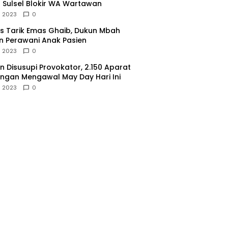
 Sulsel Blokir WA Wartawan
l 2023
0
 Tarik Emas Ghaib, Dukun Mbah
 Perawani Anak Pasien
l 2023
0
 Disusupi Provokator, 2.150 Aparat
gan Mengawal May Day Hari Ini
l 2023
0