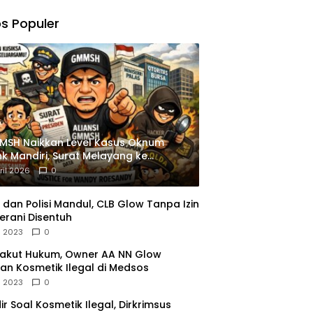
,
gu
s Populer
ngkapan
istrasi
MSH Naikkan Level Kasus Oknum
k Mandiri, Surat Melayang ke
siden
ril 2026
0
dan Polisi Mandul, CLB Glow Tanpa Izin
erani Disentuh
l 2023
0
Takut Hukum, Owner AA NN Glow
an Kosmetik Ilegal di Medsos
l 2023
0
dir Soal Kosmetik Ilegal, Dirkrimsus