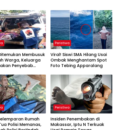
wa
Peristiwa
 Ditemukan Membusuk
Viral! Siswi SMA Hilang Usai
ah Warga, Keluarga
Ombak Menghantam Spot
yakan Penyebab
Foto Tebing Apparalang
an
wa
Peristiwa
Pelemparan Rumah
Insiden Penembakan di
ua Polisi Memanas,
Makassar, Iptu N Terkuak