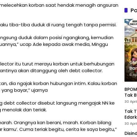
n PDIP
u melecehkan korban saat hendak menagih angsuran
Tung
Po
Kele
Admin
aku tiba-tiba duduk di ruang tengah tanpa permisi.
langsung duduk dalam posisi ngangkang, kemudian
nnya,” ucap Ade kepada awak media, Minggu
GM
lector itu turut merayu korban untuk berhubungan
Ban
nantinya akan ditanggung oleh debt collector.
Pre
6 Ap
n, dia ngajak korban hubungan intim. Kalau korban
BPOM 
 yang bayar,” ujarnya
Tak B
30 Apri
g debt collector disebut langsung mengajak NN ke
 menolak dan teriak.
Tak 
Edark
l marah. Orangnya kan berani, marah. Korban bilang
30 Apri
r kamu’. Cuma teriak begitu, cerita ke saya begitu,”
Disin