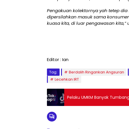
Pengakuan kolektornya yah tetep dia
dipersilahkan masuk sama konsumenny
kuasa kita, di luar pengawasan kita,” 
Editor : Ian
Tag:
Berdalih Ringankan Angsuran
Lecehkan IRT
Pelaku UMKM Banyak Tumbang, 