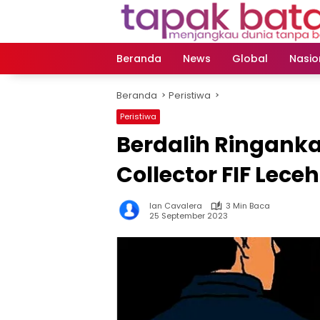
Langsung
ke
konten
Beranda
News
Global
Nasio
Beranda
Peristiwa
Peristiwa
Berdalih Ringank
Collector FIF Lece
Ian Cavalera
3 Min Baca
25 September 2023