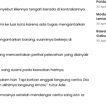
Polda
30 Apri
menyebut kliennya tengah berada di kontrakannya
Modus
Leman
30 Apri
ami ke luar kota karena ada tugas mengantarkan
Rawan
Gabun
mengantarkan barang, suaminya bekerja di
30 Apri
ng menceritakan perihal pelecehan yang disinyalir
a sang suami pada keesokan harinya.
alam hari. Tapi korban enggak langsung cerita. Dia
 akhirnya langsung emosi,” tutur Ade.
inya setelah mendengar cerita sang istri. Ia