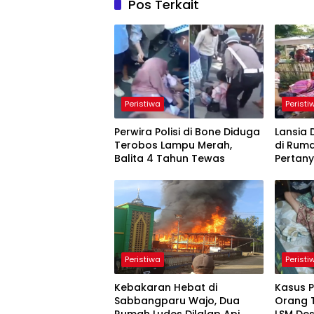
Pos Terkait
Peristiwa
Peristi
Perwira Polisi di Bone Diduga
Lansia
Terobos Lampu Merah,
di Rum
Balita 4 Tahun Tewas
Pertan
Kemati
Peristiwa
Peristi
Kebakaran Hebat di
Kasus 
Sabbangparu Wajo, Dua
Orang T