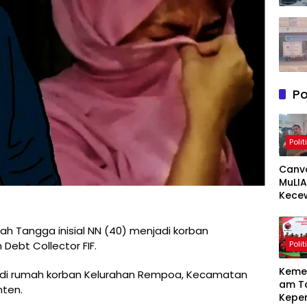
Po
Polit
Canv
MuLIA
Kece
Berat
Resp
h Tangga inisial NN (40) menjadi korban
Appi 
Polit
Debt Collector FIF.
RT/RW
Meny
Keme
di di rumah korban Kelurahan Rempoa, Kecamatan
am T
nten.
Kepe