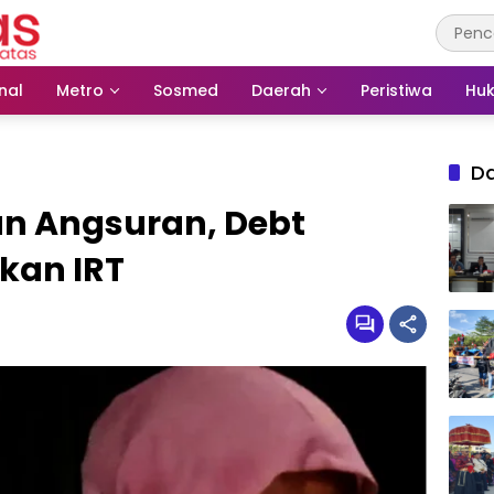
nal
Metro
Sosmed
Daerah
Peristiwa
Huk
D
an Angsuran, Debt
hkan IRT