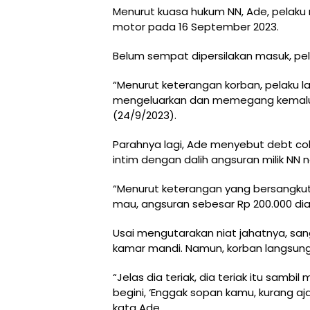
Menurut kuasa hukum NN, Ade, pelak
motor pada 16 September 2023.
Belum sempat dipersilakan masuk, pel
“Menurut keterangan korban, pelaku 
mengeluarkan dan memegang kemalua
(24/9/2023).
Parahnya lagi, Ade menyebut debt col
intim dengan dalih angsuran milik NN 
“Menurut keterangan yang bersangkuta
mau, angsuran sebesar Rp 200.000 dia
Usai mengutarakan niat jahatnya, san
kamar mandi. Namun, korban langsung
“Jelas dia teriak, dia teriak itu sambi
begini, ‘Enggak sopan kamu, kurang aja
kata Ade.