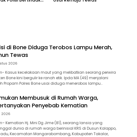
ak Polisi Bertindak
Usai Remaja Tewas
lisi di Bone Diduga Terobos Lampu Merah,
ahun Tewas
stus 2026
- Kasus kecelakaan maut yang melibatkan seorang perwira
ten Bone kini bergulir ke ranah etik. Ipda MA (49) menjalani
eh Propam Polres Bone usai diduga menerobos lampu…
temukan Membusuk di Rumah Warga,
Pertanyakan Penyebab Kematian
li 2026
 Kematian Hj. Mini Dg Jime (81), seorang lansia yang
ggal dunia di rumah warga berinisial KRS di Dusun Kalappo,
gadu, Kecamatan Mangarabombang, Kabupaten Takalar,