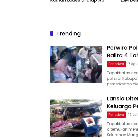
Rumah Ludes Dilalap Api
LSM Des
Tegas
Trending
Perwira Po
Balita 4 T
Peristiwa
7 Agu
Tapakbatas.com
polisi di Kabupa
pemeriksaan ol
Lansia Di
Keluarga 
Peristiwa
12 Ju
Tapakbatas.com–
ditemukan menin
Kelurahan Man