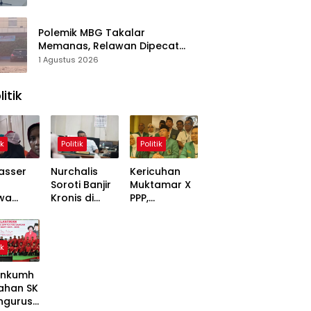
Polemik MBG Takalar
Memanas, Relawan Dipecat
Sepihak? BGN Mulai Bongkar
1 Agustus 2026
Kasus
litik
ik
Politik
Politik
asser
Nurchalis
Kericuhan
Soroti Banjir
Muktamar X
wa
Kronis di
PPP,
,
Tripa, Warga
Mardiono
ons
Nagan Raya
Bawa Kasus
Soal
Butuh Solusi
ke Polisi
ik
 Dinilai
Permanen
inggung
nkumh
ahan SK
ngurusa