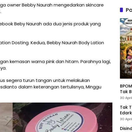
n PDIP
duga owner Bebby Naurah mengedarkan skincare
Tung
Po
.
Kele
Admin
book Beby Naurah ada dua jenis produk yang
tion Dosting. Kedua, Bebby Naurah Body Lation
GM
gan kemasan warna pink dan hitam. Parahnya lagi,
Ban
ya.
Pre
6 Ap
rus segera turun tangan untuk melakukan
BPOM 
sdianto dalam keterangan tertulisnya, Minggu
Tak B
30 Apri
Tak 
Edark
30 Apri
Disin