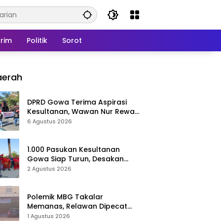
rim
Politik
Sorot
aerah
DPRD Gowa Terima Aspirasi
Kesultanan, Wawan Nur Rewa
Apresiasi Polresta Gowa
6 Agustus 2026
1.000 Pasukan Kesultanan
Gowa Siap Turun, Desakan
Cabut Perda LAD Menguat
2 Agustus 2026
Polemik MBG Takalar
Memanas, Relawan Dipecat
Sepihak? BGN Mulai Bongkar
1 Agustus 2026