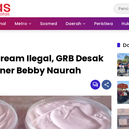
nal
Metro
Sosmed
Daerah
Peristiwa
Huk
D
ream Ilegal, GRB Desak
wner Bebby Naurah