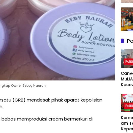
Po
Polit
Canv
MuLIA
Kece
Tangkap Owner Bebby Naurah
Berat
Resp
satu (GRB) mendesak pihak aparat kepolisian
Appi 
Polit
h.
RT/RW
Meny
Keme
a bebas memproduksi cream bermerkuri di
am T
Kepe