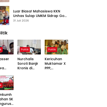
Kasus
Luar Biasa! Mahasiswa KKN
Unhas Sulap UMKM Sidrap Go
Digital dalam Hitungan Hari
31 Juli 2026
litik
ik
Politik
Politik
asser
Nurchalis
Kericuhan
Soroti Banjir
Muktamar X
wa
Kronis di
PPP,
,
Tripa, Warga
Mardiono
ons
Nagan Raya
Bawa Kasus
Soal
Butuh Solusi
ke Polisi
ik
 Dinilai
Permanen
inggung
nkumh
ahan SK
ngurusa