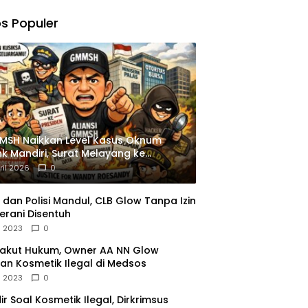
,
gu
s Populer
ngkapan
istrasi
MSH Naikkan Level Kasus Oknum
k Mandiri, Surat Melayang ke
siden
ril 2026
0
dan Polisi Mandul, CLB Glow Tanpa Izin
erani Disentuh
l 2023
0
Takut Hukum, Owner AA NN Glow
an Kosmetik Ilegal di Medsos
l 2023
0
dir Soal Kosmetik Ilegal, Dirkrimsus