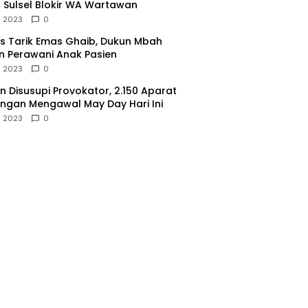
 Sulsel Blokir WA Wartawan
l 2023
0
 Tarik Emas Ghaib, Dukun Mbah
 Perawani Anak Pasien
l 2023
0
 Disusupi Provokator, 2.150 Aparat
gan Mengawal May Day Hari Ini
l 2023
0