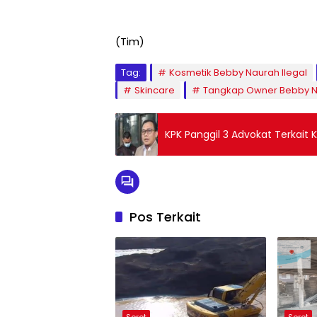
(Tim)
Tag:
Kosmetik Bebby Naurah Ilegal
Skincare
Tangkap Owner Bebby 
KPK Panggil 3 Advokat Terkait 
Pos Terkait