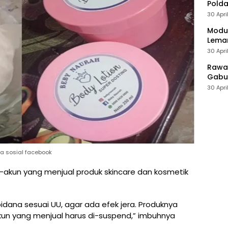
Polda
30 Apri
Modus
Leman
30 Apri
Rawan
Gabun
30 Apri
ia sosial facebook
n-akun yang menjual produk skincare dan kosmetik
idana sesuai UU, agar ada efek jera. Produknya
akun yang menjual harus di-suspend,” imbuhnya