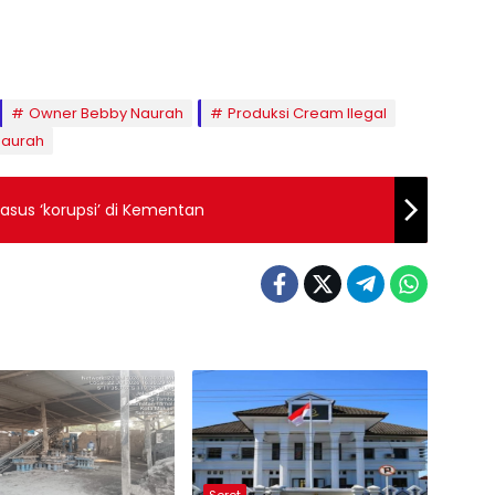
Owner Bebby Naurah
Produksi Cream Ilegal
Naurah
Kasus ‘korupsi’ di Kementan