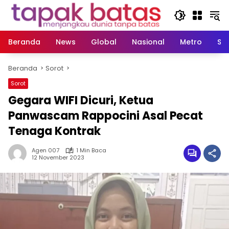
Langsung
ke
konten
Beranda
News
Global
Nasional
Metro
So
Beranda
Sorot
Sorot
Gegara WIFI Dicuri, Ketua
Panwascam Rappocini Asal Pecat
Tenaga Kontrak
Agen 007
1 Min Baca
12 November 2023