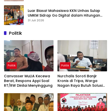
Luar Biasa! Mahasiswa KKN Unhas Sulap
UMKM Sidrap Go Digital dalam Hitungan
Hari
31 Juli 2026
Politik
Politik
Politik
Canvasser MuLIA Kecewa
Nurchalis Soroti Banjir
Berat, Respons Appi Soal
Kronis di Tripa, Warga
RT/RW Dinilai Menyinggung
Nagan Raya Butuh Solusi
Permanen