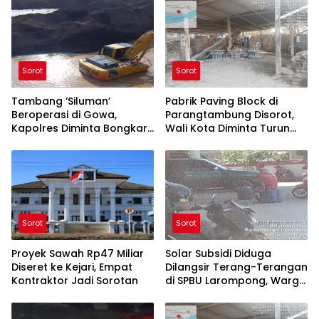
Sorot
Sorot
Tambang ‘Siluman’
Pabrik Paving Block di
Beroperasi di Gowa,
Parangtambung Disorot,
Kapolres Diminta Bongkar
Wali Kota Diminta Turun
Aktor di Baliknya
Tangan
Sorot
Sorot
Proyek Sawah Rp47 Miliar
Solar Subsidi Diduga
Diseret ke Kejari, Empat
Dilangsir Terang-Terangan
Kontraktor Jadi Sorotan
di SPBU Larompong, Warga
Minta Aparat Bertindak