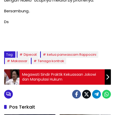
dengan Naela” ucapnya melalui by phonenya.
Bersambung..
Ds
Tag:
Dipecat
ketua panwascam Rappocini
Makassar
Tenaga kontrak
Megawati Sindir Praktik Kekuasaan Jokowi
dan Manipulasi Hukum
Pos Terkait