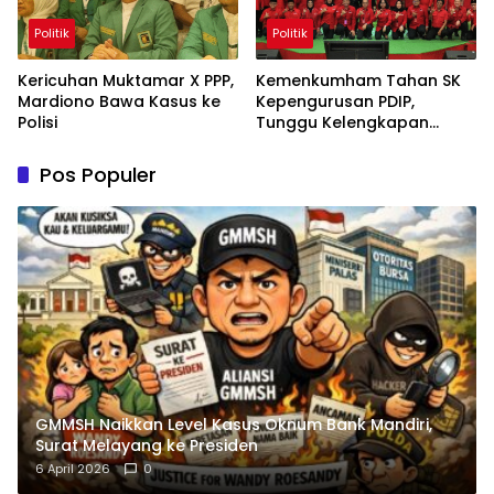
Politik
Politik
Kericuhan Muktamar X PPP,
Kemenkumham Tahan SK
Mardiono Bawa Kasus ke
Kepengurusan PDIP,
Polisi
Tunggu Kelengkapan
Administrasi
Pos Populer
GMMSH Naikkan Level Kasus Oknum Bank Mandiri,
Surat Melayang ke Presiden
6 April 2026
0