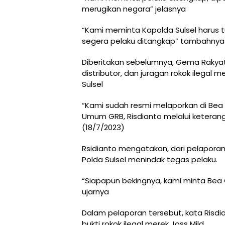
merugikan negara” jelasnya
“Kami meminta Kapolda Sulsel harus 
segera pelaku ditangkap” tambahnya
Diberitakan sebelumnya, Gema Rakyat
distributor, dan juragan rokok ilegal 
Sulsel
“Kami sudah resmi melaporkan di Bea 
Umum GRB, Risdianto melalui keteranga
(18/7/2023)
Rsidianto mengatakan, dari pelapora
Polda Sulsel menindak tegas pelaku.
“Siapapun bekingnya, kami minta Bea 
ujarnya
Dalam pelaporan tersebut, kata Ris
bukti rokok ilegal merek Joss Mild