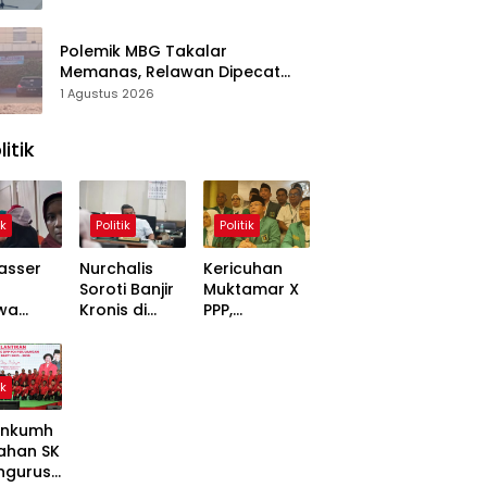
Polemik MBG Takalar
Memanas, Relawan Dipecat
Sepihak? BGN Mulai Bongkar
1 Agustus 2026
Kasus
litik
ik
Politik
Politik
asser
Nurchalis
Kericuhan
Soroti Banjir
Muktamar X
wa
Kronis di
PPP,
,
Tripa, Warga
Mardiono
ons
Nagan Raya
Bawa Kasus
Soal
Butuh Solusi
ke Polisi
ik
 Dinilai
Permanen
inggung
nkumh
ahan SK
ngurusa