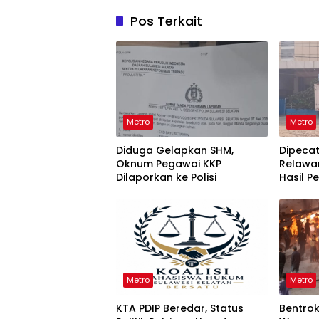
Pos Terkait
Metro
Metro
Diduga Gelapkan SHM,
Dipeca
Oknum Pegawai KKP
Relawa
Dilaporkan ke Polisi
Hasil P
KPPG Su
Metro
Metro
KTA PDIP Beredar, Status
Bentro