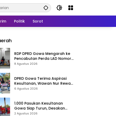
rim
Politik
Sorot
aerah
RDP DPRD Gowa Mengarah ke
Pencabutan Perda LAD Nomor
5 Tahun 2016
8 Agustus 2026
DPRD Gowa Terima Aspirasi
Kesultanan, Wawan Nur Rewa
Apresiasi Polresta Gowa
6 Agustus 2026
1.000 Pasukan Kesultanan
Gowa Siap Turun, Desakan
Cabut Perda LAD Menguat
2 Agustus 2026