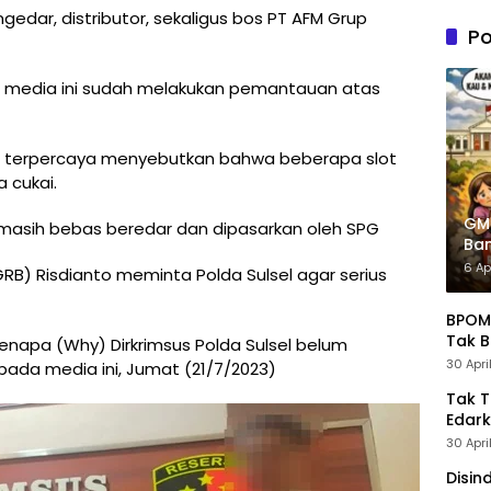
n PDIP
gedar, distributor, sekaligus bos PT AFM Grup
Tung
Po
Kele
Admin
asi media ini sudah melakukan pemantauan atas
 terpercaya menyebutkan bahwa beberapa slot
a cukai.
GM
t masih bebas beredar dan dipasarkan oleh SPG
Ban
Pre
6 Ap
) Risdianto meminta Polda Sulsel agar serius
BPOM 
Tak B
 kenapa (Why) Dirkrimsus Polda Sulsel belum
30 Apri
pada media ini, Jumat (21/7/2023)
Tak 
Edark
30 Apri
Disin