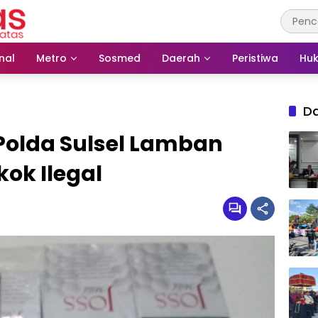
nal
Metro
Sosmed
Daerah
Peristiwa
Huk
D
 Polda Sulsel Lamban
ok Ilegal