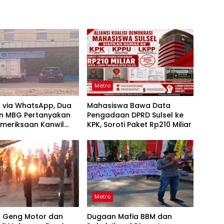
Metro
t via WhatsApp, Dua
Mahasiswa Bawa Data
n MBG Pertanyakan
Pengadaan DPRD Sulsel ke
emeriksaan Kanwil
KPK, Soroti Paket Rp210 Miliar
lsel
Metro
k Geng Motor dan
Dugaan Mafia BBM dan