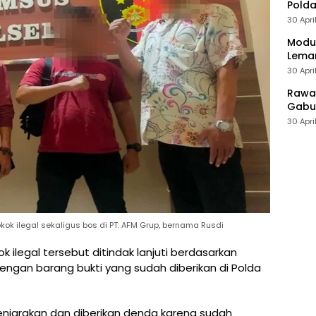
Polda
30 Apri
Modus
Leman
30 Apri
Rawan
Gabun
30 Apri
kok ilegal sekaligus bos di PT. AFM Grup, bernama Rusdi
 ilegal tersebut ditindak lanjuti berdasarkan
dengan barang bukti yang sudah diberikan di Polda
enjarakan dan diberikan denda karena sudah