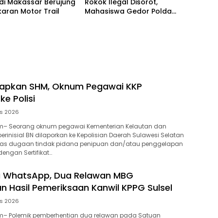
di Makassar Berujung
Rokok Ilegal Disorot,
aran Motor Trail
Mahasiswa Gedor Polda
Sulsel
lapkan SHM, Oknum Pegawai KKP
ke Polisi
us 2026
– Seorang oknum pegawai Kementerian Kelautan dan
berinisial BN dilaporkan ke Kepolisian Daerah Sulawesi Selatan
 atas dugaan tindak pidana penipuan dan/atau penggelapan
engan Sertifikat…
ia WhatsApp, Dua Relawan MBG
n Hasil Pemeriksaan Kanwil KPPG Sulsel
us 2026
– Polemik pemberhentian dua relawan pada Satuan