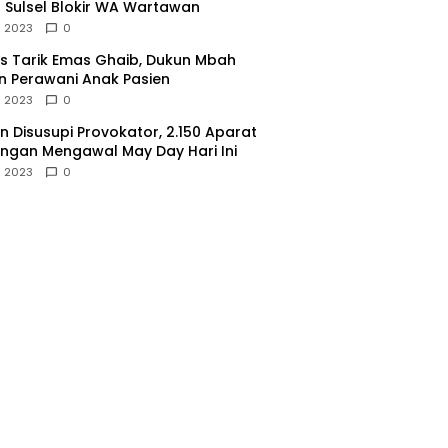
 Sulsel Blokir WA Wartawan
l 2023
0
 Tarik Emas Ghaib, Dukun Mbah
 Perawani Anak Pasien
l 2023
0
 Disusupi Provokator, 2.150 Aparat
gan Mengawal May Day Hari Ini
l 2023
0