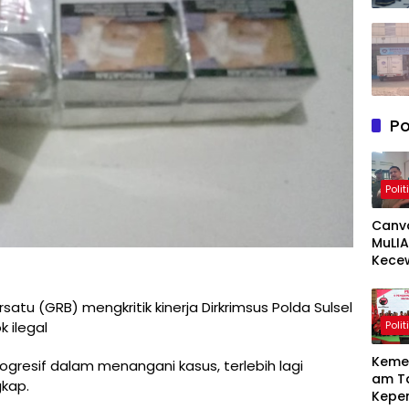
Po
Polit
Canv
MuLIA
Kece
Berat
Resp
tu (GRB) mengkritik kinerja Dirkrimsus Polda Sulsel
Appi 
Polit
k ilegal
RT/RW
Meny
Keme
progresif dalam menangani kasus, terlebih lagi
am T
gkap.
Kepe