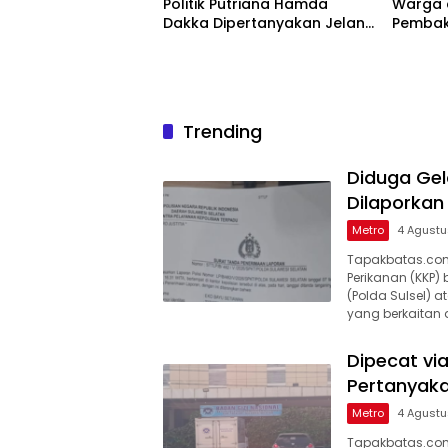
Politik Putriana Hamda
Warga 
Dakka Dipertanyakan Jelang
Pembak
PAW DPR RI
Trending
Diduga Ge
Dilaporkan 
Metro
4 Agust
Tapakbatas.com
Perikanan (KKP) 
(Polda Sulsel)
yang berkaitan d
Dipecat v
Pertanyaka
Metro
4 Agust
Tapakbatas.com