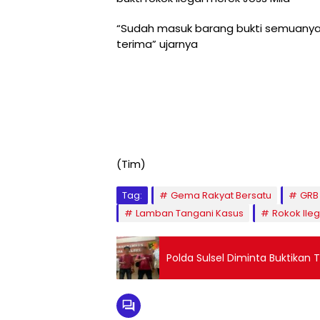
“Sudah masuk barang bukti semuanya,
terima” ujarnya
(Tim)
Tag:
Gema Rakyat Bersatu
GRB
Lamban Tangani Kasus
Rokok Ileg
Polda Sulsel Diminta Buktikan T