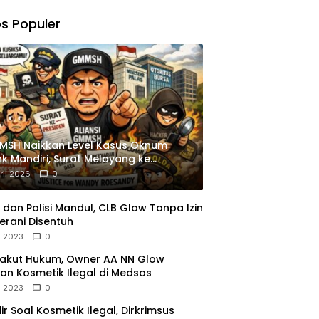
,
gu
s Populer
ngkapan
istrasi
MSH Naikkan Level Kasus Oknum
k Mandiri, Surat Melayang ke
siden
ril 2026
0
dan Polisi Mandul, CLB Glow Tanpa Izin
erani Disentuh
l 2023
0
Takut Hukum, Owner AA NN Glow
an Kosmetik Ilegal di Medsos
l 2023
0
dir Soal Kosmetik Ilegal, Dirkrimsus