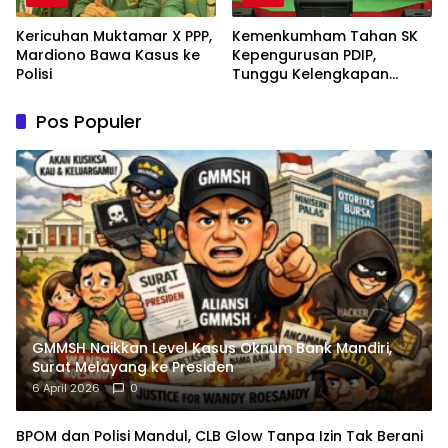
Kericuhan Muktamar X PPP,
Kemenkumham Tahan SK
Mardiono Bawa Kasus ke
Kepengurusan PDIP,
Polisi
Tunggu Kelengkapan
Administrasi
Pos Populer
GMMSH Naikkan Level Kasus Oknum Bank Mandiri,
Surat Melayang ke Presiden
6 April 2026
0
BPOM dan Polisi Mandul, CLB Glow Tanpa Izin Tak Berani