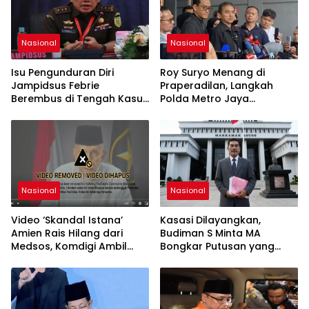
Nasional
Nasional
Isu Pengunduran Diri
Roy Suryo Menang di
Jampidsus Febrie
Praperadilan, Langkah
Berembus di Tengah Kasus
Polda Metro Jaya
Korupsi Batubara
Dipatahkan
Nasional
Nasional
Video ‘Skandal Istana’
Kasasi Dilayangkan,
Amien Rais Hilang dari
Budiman S Minta MA
Medsos, Komdigi Ambil
Bongkar Putusan yang
Langkah Takedown
Dinilai Keliru