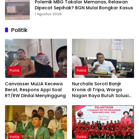
Polemik MBG Takalar Memanas, Relawan
Dipecat Sepihak? BGN Mulai Bongkar Kasus
1 Agustus 2026
Politik
Politik
Politik
Canvasser MuLIA Kecewa
Nurchalis Soroti Banjir
Berat, Respons Appi Soal
Kronis di Tripa, Warga
RT/RW Dinilai Menyinggung
Nagan Raya Butuh Solusi
Permanen
Politik
Politik