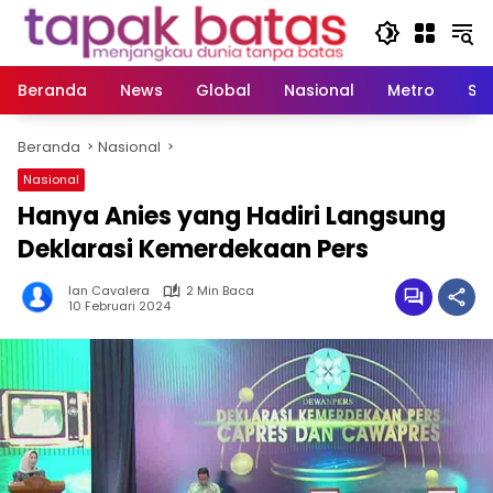
Langsung
ke
konten
Beranda
News
Global
Nasional
Metro
So
Beranda
Nasional
Nasional
Hanya Anies yang Hadiri Langsung
Deklarasi Kemerdekaan Pers
Ian Cavalera
2 Min Baca
10 Februari 2024