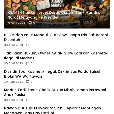
GMMSH Naikkan Level Kasus Oknum Bank Mandiri,
Surat Melayang ke Presiden
6 April 2026
0
BPOM dan Polisi Mandul, CLB Glow Tanpa Izin Tak Berani
Disentuh
30 April 2023
0
Tak Takut Hukum, Owner AA NN Glow Edarkan Kosmetik
Ilegal di Medsos
30 April 2023
0
Disindir Soal Kosmetik Ilegal, Dirkrimsus Polda Sulsel
Blokir WA Wartawan
30 April 2023
0
Modus Tarik Emas Ghaib, Dukun Mbah Leman Perawani
Anak Pasien
30 April 2023
0
Rawan Disusupi Provokator, 2.150 Aparat Gabungan
Mengawal May Day Hari Ini