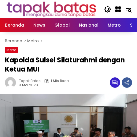
Langsung
ke
konten
Beranda
News
Global
Nasional
Metro
So
Beranda
Metro
Metro
Kapolda Sulsel Silaturahmi dengan
Ketua MUI
Tapak Batas
1 Min Baca
3 Mei 2023