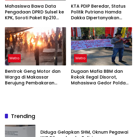
Mahasiswa Bawa Data
KTA PDIP Beredar, Status
Pengadaan DPRD Sulsel ke
Politik Putriana Hamda
KPK, Soroti Paket Rp210
Dakka Dipertanyakan
Miliar
Jelang PAW DPR RI
Metro
Metro
Bentrok Geng Motor dan
Dugaan Mafia BBM dan
Warga di Makassar
Rokok Ilegal Disorot,
Berujung Pembakaran
Mahasiswa Gedor Polda
Motor Trail
Sulsel
Trending
Diduga Gelapkan SHM, Oknum Pegawai