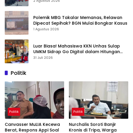
2 Agustus 2026
Polemik MBG Takalar Memanas, Relawan
Dipecat Sepihak? BGN Mulai Bongkar Kasus
1 Agustus 2026
Luar Biasa! Mahasiswa KKN Unhas Sulap
UMKM Sidrap Go Digital dalam Hitungan
Hari
31 Juli 2026
Politik
Politik
Politik
Canvasser MuLIA Kecewa
Nurchalis Soroti Banjir
Berat, Respons Appi Soal
Kronis di Tripa, Warga