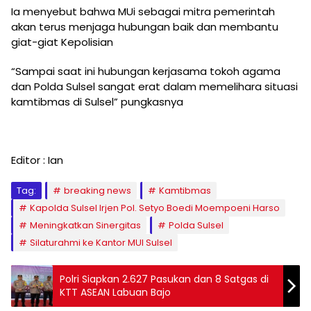
Ia menyebut bahwa MUi sebagai mitra pemerintah
akan terus menjaga hubungan baik dan membantu
giat-giat Kepolisian
“Sampai saat ini hubungan kerjasama tokoh agama
dan Polda Sulsel sangat erat dalam memelihara situasi
kamtibmas di Sulsel” pungkasnya
Editor : Ian
Tag:
breaking news
Kamtibmas
Kapolda Sulsel Irjen Pol. Setyo Boedi Moempoeni Harso
Meningkatkan Sinergitas
Polda Sulsel
Silaturahmi ke Kantor MUI Sulsel
Polri Siapkan 2.627 Pasukan dan 8 Satgas di
KTT ASEAN Labuan Bajo