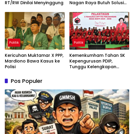
RT/RW Dinilai Menyinggung
Nagan Raya Butuh Solusi
Permanen
Politik
Politik
Kericuhan Muktamar X PPP,
Kemenkumham Tahan SK
Mardiono Bawa Kasus ke
Kepengurusan PDIP,
Polisi
Tunggu Kelengkapan
Administrasi
Pos Populer