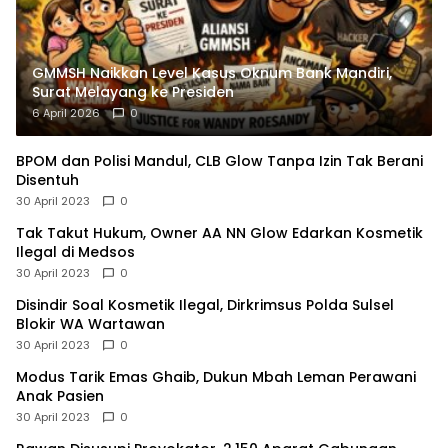
GMMSH Naikkan Level Kasus Oknum Bank Mandiri,
Surat Melayang ke Presiden
6 April 2026
0
BPOM dan Polisi Mandul, CLB Glow Tanpa Izin Tak Berani
Disentuh
30 April 2023
0
Tak Takut Hukum, Owner AA NN Glow Edarkan Kosmetik
Ilegal di Medsos
30 April 2023
0
Disindir Soal Kosmetik Ilegal, Dirkrimsus Polda Sulsel
Blokir WA Wartawan
30 April 2023
0
Modus Tarik Emas Ghaib, Dukun Mbah Leman Perawani
Anak Pasien
30 April 2023
0