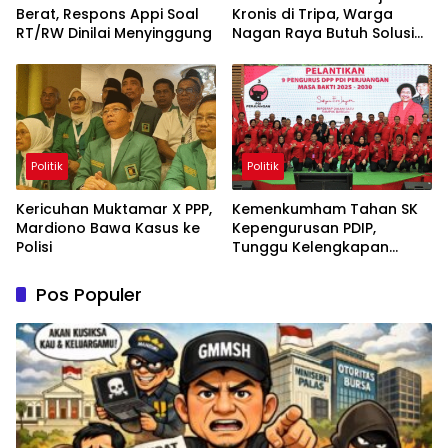
Berat, Respons Appi Soal
Kronis di Tripa, Warga
RT/RW Dinilai Menyinggung
Nagan Raya Butuh Solusi
Permanen
Politik
Politik
Kericuhan Muktamar X PPP,
Kemenkumham Tahan SK
Mardiono Bawa Kasus ke
Kepengurusan PDIP,
Polisi
Tunggu Kelengkapan
Administrasi
Pos Populer