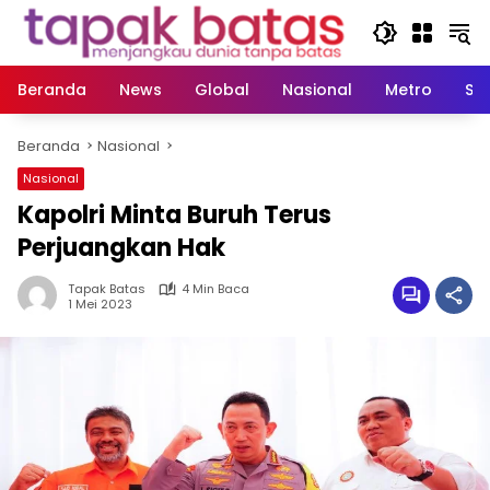
Langsung
ke
konten
Beranda
News
Global
Nasional
Metro
So
Beranda
Nasional
Nasional
Kapolri Minta Buruh Terus
Perjuangkan Hak
Tapak Batas
4 Min Baca
1 Mei 2023