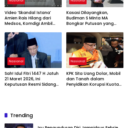
Nasional
Nasional
Video ‘Skandal Istana’
Kasasi Dilayangkan,
Amien Rais Hilang dari
Budiman S Minta MA
Medsos, Komdigi Ambil
Bongkar Putusan yang
Langkah Takedown
Dinilai Keliru
Nasional
Nasional
Sah! Idul Fitri 1447 H Jatuh
KPK Sita Uang Dolar, Mobil
21 Maret 2026, Ini
dan Tanah dalam
Keputusan Resmi Sidang
Penyidikan Korupsi Kuota
Isbat Kemenag
Haji
Trending
Isu Pengunduran Diri Jampidsus Febrie