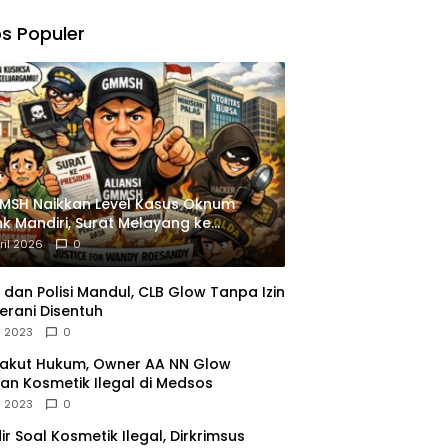
,
gu
s Populer
ngkapan
istrasi
MSH Naikkan Level Kasus Oknum
k Mandiri, Surat Melayang ke
siden
ril 2026
0
dan Polisi Mandul, CLB Glow Tanpa Izin
erani Disentuh
l 2023
0
Takut Hukum, Owner AA NN Glow
an Kosmetik Ilegal di Medsos
l 2023
0
dir Soal Kosmetik Ilegal, Dirkrimsus