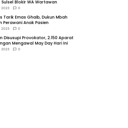
 Sulsel Blokir WA Wartawan
l 2023
0
 Tarik Emas Ghaib, Dukun Mbah
 Perawani Anak Pasien
l 2023
0
 Disusupi Provokator, 2.150 Aparat
gan Mengawal May Day Hari Ini
l 2023
0