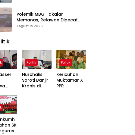
Polemik MBG Takalar
Memanas, Relawan Dipecat
Sepihak? BGN Mulai Bongkar
1 Agustus 2026
Kasus
litik
ik
Politik
Politik
asser
Nurchalis
Kericuhan
Soroti Banjir
Muktamar X
wa
Kronis di
PPP,
,
Tripa, Warga
Mardiono
ons
Nagan Raya
Bawa Kasus
Soal
Butuh Solusi
ke Polisi
ik
 Dinilai
Permanen
inggung
nkumh
ahan SK
ngurusa