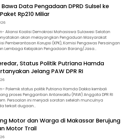
 Bawa Data Pengadaan DPRD Sulsel ke
 Paket Rp210 Miliar
2026
 Aliansi Koalisi Demokrasi Mahasiswa Sulawesi Selatan
menyatakan akan melayangkan Pengaduan Masyarakat
si Pemberantasan Korupsi (KPK), Komisi Pengawas Persaingan
dan Lembaga Kebijakan Pengadaan Barang/Jasa…
eredar, Status Politik Putriana Hamda
rtanyakan Jelang PAW DPR RI
026
 Polemik status politik Putriana Hamda Dakka kembali
ang proses Penggantian Antarwaktu (PAW) Anggota DPR RI
Dem. Persoalan ini menjadi sorotan setelah munculnya
da terkait dugaan…
ng Motor dan Warga di Makassar Berujung
 Motor Trail
026