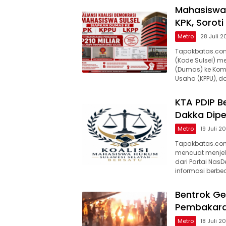
Mahasiswa
KPK, Soroti
Metro
28 Juli 
Tapakbatas.com-
(Kode Sulsel) 
(Dumas) ke Komi
Usaha (KPPU), 
KTA PDIP B
Dakka Dipe
Metro
19 Juli 2
Tapakbatas.com–
mencuat menjel
dari Partai Nas
informasi berbe
Bentrok Ge
Pembakaran
Metro
18 Juli 2