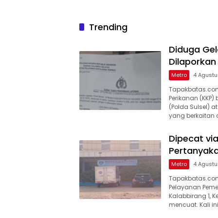
PAW DPR RI
Trending
Diduga Ge
Dilaporkan 
Metro
4 Agust
Tapakbatas.com
Perikanan (KKP) 
(Polda Sulsel)
yang berkaitan d
Dipecat v
Pertanyaka
Metro
4 Agust
Tapakbatas.com
Pelayanan Pemen
Kalabbirang 1, 
mencuat. Kali in