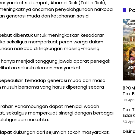
n PDIP
 masyarakat setempat, Ahamdi Rick (Tetta Rick),
Tung
p meningkatnya ancaman penyalahgunaan narkoba
Po
Kele
an generasi muda dan ketahanan sosial
Admin
rsebut dibentuk untuk meningkatkan kesadaran
ka sekaligus memperkuat peran warga dalam
aan narkoba di lingkungan masing-masing.
n hanya menjadi tanggung jawab aparat penegak
GM
Ban
libatan seluruh elemen masyarakat.
Pre
6 Ap
k kepedulian terhadap generasi muda dan masa
ah musuh bersama yang harus diperangi secara
BPOM 
Tak B
30 Apri
elurahan Panambungan dapat menjadi wadah
Tak 
kat, sekaligus memperkuat sinergi dengan berbagai
Edark
lahgunaan narkotika.
30 Apri
Disin
pat dukungan dari sejumlah tokoh masyarakat.