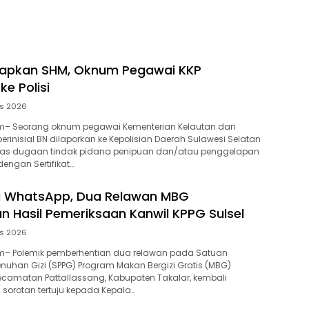
Sulsel
lapkan SHM, Oknum Pegawai KKP
ke Polisi
us 2026
– Seorang oknum pegawai Kementerian Kelautan dan
berinisial BN dilaporkan ke Kepolisian Daerah Sulawesi Selatan
 atas dugaan tindak pidana penipuan dan/atau penggelapan
engan Sertifikat…
ia WhatsApp, Dua Relawan MBG
n Hasil Pemeriksaan Kanwil KPPG Sulsel
us 2026
– Polemik pemberhentian dua relawan pada Satuan
uhan Gizi (SPPG) Program Makan Bergizi Gratis (MBG)
Kecamatan Pattallassang, Kabupaten Takalar, kembali
i sorotan tertuju kepada Kepala…