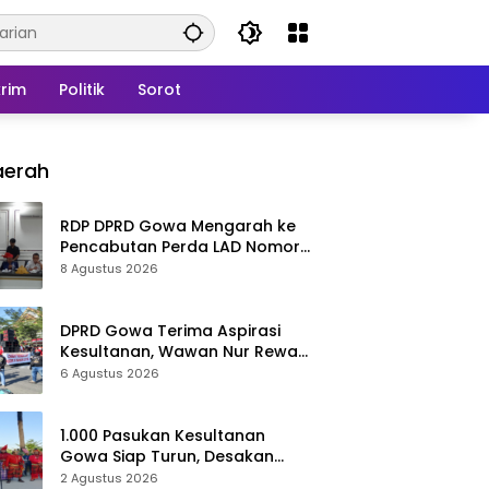
rim
Politik
Sorot
aerah
RDP DPRD Gowa Mengarah ke
Pencabutan Perda LAD Nomor
5 Tahun 2016
8 Agustus 2026
DPRD Gowa Terima Aspirasi
Kesultanan, Wawan Nur Rewa
Apresiasi Polresta Gowa
6 Agustus 2026
1.000 Pasukan Kesultanan
Gowa Siap Turun, Desakan
Cabut Perda LAD Menguat
2 Agustus 2026