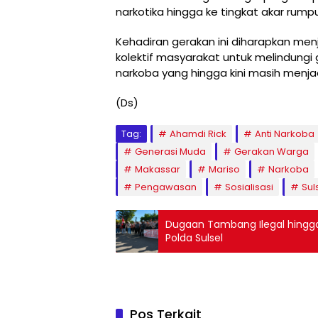
narkotika hingga ke tingkat akar rumpu
Kehadiran gerakan ini diharapkan m
kolektif masyarakat untuk melindung
narkoba yang hingga kini masih menja
(Ds)
Tag:
Ahamdi Rick
Anti Narkoba
Generasi Muda
Gerakan Warga
Makassar
Mariso
Narkoba
Pengawasan
Sosialisasi
Sul
Dugaan Tambang Ilegal hingg
Polda Sulsel
Pos Terkait