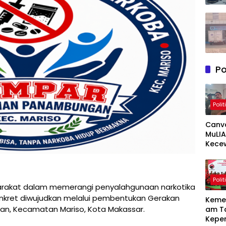
Po
Polit
Canv
MuLIA
Kece
Berat
Resp
Appi 
Polit
RT/RW
rakat dalam memerangi penyalahgunaan narkotika
Meny
konkret diwujudkan melalui pembentukan Gerakan
Keme
an, Kecamatan Mariso, Kota Makassar.
am T
Kepe