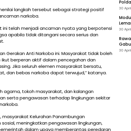
Polda
30 Apri
enilai langkah tersebut sebagai strategi positif
 ancaman narkoba.
Modus
Leman
t ini telah menjadi ancaman nyata yang berpotensi
30 Apri
 apabila tidak ditangani secara serius dan
Rawan
t.
Gabun
30 Apri
Gerakan Anti Narkoba ini. Masyarakat tidak boleh
s ikut berperan aktif dalam pencegahan dan
ing. Jika seluruh elemen masyarakat bersatu,
at, dan bebas narkoba dapat terwujud,” katanya.
koh agama, tokoh masyarakat, dan kalangan
an serta pengawasan terhadap lingkungan sekitar
narkoba.
ut, masyarakat Kelurahan Panambungan
sosial, meningkatkan pengawasan lingkungan,
pemerintah dalam upaya memberantas peredaran