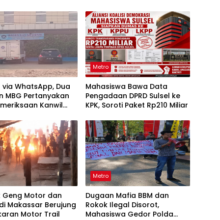
Metro
t via WhatsApp, Dua
Mahasiswa Bawa Data
n MBG Pertanyakan
Pengadaan DPRD Sulsel ke
emeriksaan Kanwil
KPK, Soroti Paket Rp210 Miliar
lsel
Metro
k Geng Motor dan
Dugaan Mafia BBM dan
di Makassar Berujung
Rokok Ilegal Disorot,
aran Motor Trail
Mahasiswa Gedor Polda