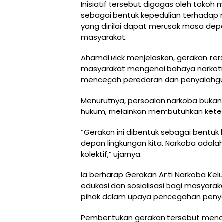
Inisiatif tersebut digagas oleh tokoh
sebagai bentuk kepedulian terhada
yang dinilai dapat merusak masa dep
masyarakat.
Ahamdi Rick menjelaskan, gerakan te
masyarakat mengenai bahaya narkoti
mencegah peredaran dan penyalahgun
Menurutnya, persoalan narkoba buka
hukum, melainkan membutuhkan keter
“Gerakan ini dibentuk sebagai bentu
depan lingkungan kita. Narkoba adal
kolektif,” ujarnya.
Ia berharap Gerakan Anti Narkoba K
edukasi dan sosialisasi bagi masyara
pihak dalam upaya pencegahan penya
Pembentukan gerakan tersebut menda