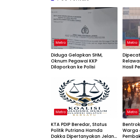
Metro
Metro
Diduga Gelapkan SHM,
Dipeca
Oknum Pegawai KKP
Relawa
Dilaporkan ke Polisi
Hasil P
KPPG Su
Metro
Metro
KTA PDIP Beredar, Status
Bentro
Politik Putriana Hamda
Warga 
Dakka Dipertanyakan Jelang
Pembak