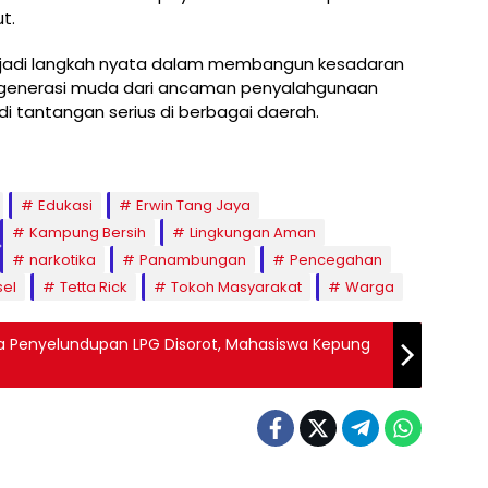
t.
enjadi langkah nyata dalam membangun kesadaran
i generasi muda dari ancaman penyalahgunaan
di tantangan serius di berbagai daerah.
Edukasi
Erwin Tang Jaya
Kampung Bersih
Lingkungan Aman
narkotika
Panambungan
Pencegahan
sel
Tetta Rick
Tokoh Masyarakat
Warga
a Penyelundupan LPG Disorot, Mahasiswa Kepung